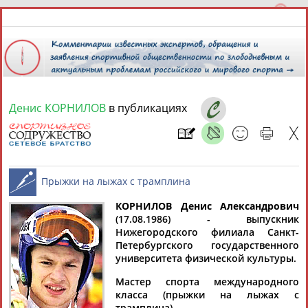
Денис КОРНИЛОВ
в публикациях
7 августа 2026 года,
17:07
СПОРТСМЕНЫ, ТРЕНЕРЫ И СПЕЦИАЛИСТЫ
КОРНИЛОВ Денис Александрович
1
персона
Расширенный поиск
Найдено:
(17.08.1986) - выпускник
Нижегородского филиала Санкт-
Прыжки на лыжах с трамплина
Петербургского государственного
университета физической культуры.
Мастер спорта международного
класса (прыжки на лыжах с
Денис
трамплина).