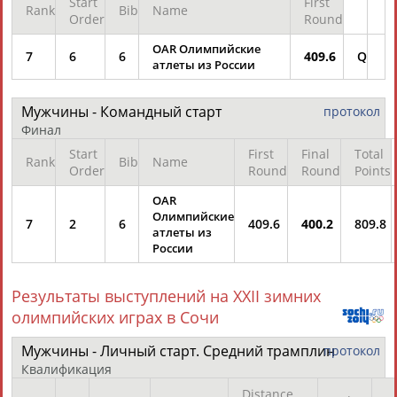
Start
First
Rank
Bib
Name
Order
Round
OAR Олимпийские
7
6
6
409.6
Q
атлеты из России
Мужчины - Командный старт
протокол
Финал
Start
First
Final
Total
Rank
Bib
Name
Order
Round
Round
Points
OAR
Олимпийские
7
2
6
409.6
400.2
809.8
атлеты из
России
Результаты выступлений на XXII зимних
олимпийских играх в Сочи
Мужчины - Личный старт. Средний трамплин
протокол
Квалификация
Distance