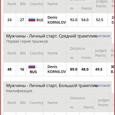
Judges
G
Rank
Bib
Country
Name
Points
P
m
Points
Denis
28
24
27
92.0
54.0
52.5
RUS
KORNILOV
0
Мужчины - Личный старт. Средний трамплин
протокол
Первая серия прыжков
Distance
Judges
Ga
Rank
Bib
Country
Name
Points
Po
m
Points
Denis
30
48
16
89.0
48.0
49.5
KORNILOV
0.
RUS
Мужчины - Личный старт, Большой трамплин
протокол
Квалификация
Distance
Judges
Rank
Bib
Country
Name
Points
m
Points