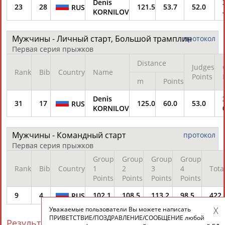
Denis
23
28
121.5
53.7
52.0
RUS
KORNILOV
Мужчины - Личный старт, Большой трамплин
протокол
Первая серия прыжков
Distance
Judges
Rank
Bib
Country
Name
Points
m
Points
Denis
31
17
125.0
60.0
53.0
RUS
KORNILOV
Мужчины - Командный старт
протокол
Первая серия прыжков
Group
Group
Group
Group
Rank
Bib
Country
1
2
3
4
Tota
Points
Points
Points
Points
9
4
102.1
108.5
113.2
98.5
422.
RUS
Уважаемые пользователи Вы можете написать
ПРИВЕТСТВИЕ/ПОЗДРАВЛЕНИЕ/СООБЩЕНИЕ любой
Результаты выступлений на XXI зимних