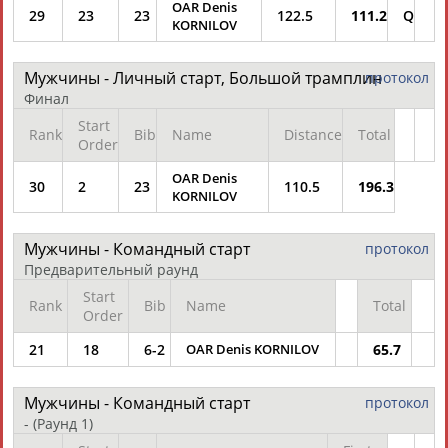
OAR Denis
29
23
23
122.5
111.2
Q
KORNILOV
Мужчины - Личный старт, Большой трамплин
протокол
Финал
Start
Rank
Bib
Name
Distance
Total
Order
OAR Denis
30
2
23
110.5
196.3
KORNILOV
Мужчины - Командный старт
протокол
Предварительный раунд
Start
Rank
Bib
Name
Total
Order
21
18
6-2
OAR Denis KORNILOV
65.7
Мужчины - Командный старт
протокол
-
(Раунд 1)