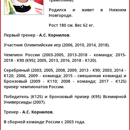
КОРНИЛОВ
Родился и живет в Нижнем
Новгороде.
Ваш запрос: "Денис Корнилов"
Рост 180 см. Вес 62 кг.
Документы 1-10 из 66 найденных уникальных документов
Первый тренер -
А.С. Корнилов
.
1
2
3
4
5
6
7
Участник Олимпийских игр (2006, 2010, 2014, 2018).
Чемпион России (2003-2005, 2013-2018 - команда; 2015-
Прыжки на лыжах с трамплина. Кубок мира 2021/22. Нижний
2018 - К90 (К95); 2005, 2013, 2016, 2018 - К120).
Тагил. Мужчины (прямая видеотрансляция)
...Климов 17-й, Михаил Назаров 31-й, Александр Баженов 43-
Серебряный (2003, 2005, 2008, 2009, 2013 - К90; 2003, 2014 -
й,
Денис
Корнилов
46-й, Роман Трофимов 50-й. Не обошлось
К120; 2006, 2009 - команда; 2015 - смешанная команда) и
и без...
бронзовый (2009 - К110; 2008 - команда; 2017 - К125)
(Проект:
Информационное агентство СТАДИОН
)
призер чемпионатов России.
20.11.2021
Победитель (К125) и бронзовый призер (К95) Всемирной
В Нижнем Новгороде состоялось открытие трамплина К-60
Универсиады (2007).
...настоящее время нижегородские спортсмены Михаил
Максимочкин,
Денис
Корнилов
, Роман Трофимов,
Тренер -
А.С. Корнилов
.
Александр Сардыко, Иван Ланин...
(Проект:
Информационное агентство СТАДИОН
)
В сборной команде России с 2003 года.
07.03.2021