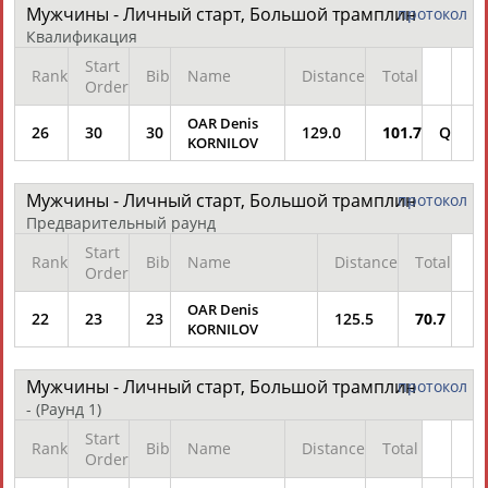
Мужчины - Личный старт, Большой трамплин
протокол
Квалификация
ЦЕЛИ ПРОЕКТА
КОНТАКТЫ
НАШИ КНОПКИ
РЕКЛАМА
Start
Rank
Bib
Name
Distance
Total
Order
OAR Denis
26
30
30
129.0
101.7
Q
KORNILOV
Вопросы сотрудничества и совместной деятельности
inform@infosport.ru
Адресов в новостной рассылке: 996
Мужчины - Личный старт, Большой трамплин
протокол
Предварительный раунд
Подпишись
Start
Rank
Bib
Name
Distance
Total
Order
©
Стадион, 1998-2026
Разработка и поддержка ООО НАИТ «Стадион»
OAR Denis
22
23
23
125.5
70.7
KORNILOV
Мужчины - Личный старт, Большой трамплин
протокол
-
(Раунд 1)
Start
Rank
Bib
Name
Distance
Total
Order