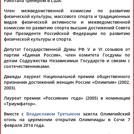
Новости, что количество лице... ...комитетах ISU (по
Работала тренером в США.
различным дисциплинам)", - сказала
Роднина
.
Член межведомственной комиссии по развитию
"Максимальная квота на участие зарабатывается...
физической культуры, массового спорта и традиционных
(Проект:
Информационное агентство СТАДИОН
)
видов физической активности и межведомственной
08.07.2026
комиссии по развитию спорта высших достижений Совета
Фильм о фигуристах
при Президенте Российской Федерации по развитию
...О героях картины рассказывают олимпийские чемпионы
физической культуры и спорта.
Ирина
Роднина
, Татьяна Навка, Антон Сихарулидзе,
Никита...
Депутат Государственной Думы РФ V и VI созывов от
(Проект:
Информационное агентство СТАДИОН
)
партии «Единая Россия», член комитета Госдумы по
29.05.2026
делам Содружества Независимых Государств и связям с
соотечественниками.
Ирина Роднина об объединение ФФККР и Союза
конькобежцев России
Дважды лауреат Национальной премии общественного
Трехкратная олимпийская чемпионка депутат Госдумы
признания достижений женщин России «Олимпия» (2002,
Ирина
Роднина
заявила РИА Новости, что фигурным
2003).
катанием интересуются больш... ...значительно больше, чем
к другим федерациям", - сказала
Роднина
. "У большинства
Лауреат премии «Россиянин года» (2005) в номинации
стран, которые являются...
«Триумфатор».
(Проект:
Информационное агентство СТАДИОН
)
16.04.2026
Вместе с
Владиславом Третьяком
зажгла Олимпийский
огонь на церемонии открытия Олимпиады в Сочи 7
Олимпийский комитет Латвии рекомендовал спортсменам
февраля 2014 года.
на играх Олимпиады в Италии избегать россиян
... Депутат Госдумы и трехкратная олимпийская чемпионка