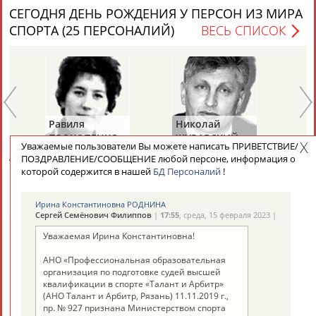
17.08.2025
СЕГОДНЯ ДЕНЬ РОЖДЕНИЯ У ПЕРСОН ИЗ МИРА
СПОРТА (25 ПЕРСОНАЛИЙ)
ВЕСЬ СПИСОК
ТАБЛО АКТИВНОСТИ
Равиля
Николай
Ю
ПРОКОПЕНКО
ЖУРАВСКИЙ
Х
ЦЕЛИ ПРОЕКТА
КОНТАКТЫ
НАШИ КНОПКИ
РЕКЛАМА
Уважаемые пользователи Вы можете написать ПРИВЕТСТВИЕ/
(САЛИМОВА)
ПОЗДРАВЛЕНИЕ/СООБЩЕНИЕ любой персоне, информация о
которой содержится в нашей
БД Персоналий
!
СЕГОДНЯ ДЕНЬ ПАМЯТИ У ПЕРСОН ИЗ МИРА
СПОРТА (4 ПЕРСОНАЛИЙ)
ВЕСЬ СПИСОК
Ирина Константиновна РОДНИНА
Сергей Семёнович Филиппов
|
17:55
, среда, 15 февраля 2023 |
Вопросы сотрудничества и совместной деятельности
inform@infosport.ru
Уважаемая Ирина Константиновна!
Адресов в новостной рассылке: 996
АНО «Профессиональная образовательная
Подпишись
организация по подготовке судей высшей
квалификации в спорте «Талант и Арбитр»
Виталия
Михаил
(АНО Талант и Арбитр, Рязань) 11.11.2019 г.,
©
Стадион, 1998-2026
ТУОМАЙТЕ
ШАХОВ
пр. № 927 признана Министерством спорта