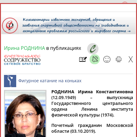
Ирина РОДНИНА
в публикациях
8 августа 2026 года,
20:24
СПОРТСМЕНЫ, ТРЕНЕРЫ И СПЕЦИАЛИСТЫ
РОДНИНА Ирина Константиновна
1
персона
Расширенный поиск
Найдено:
(12.09.1949) – выпускница
Государственного центрального
Фигурное катание на коньках
ордена Ленина института
физической культуры (1974).
Почетный гражданин Московской
области (03.10.2019).
Ирина