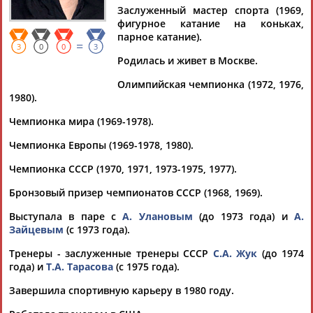
РОДНИНА
Заслуженный мастер спорта (1969,
фигурное катание на коньках,
парное катание).
=
3
0
0
3
Ваш запрос: "Ирина РОДНИНА"
Родилась и живет в Москве.
Документы 1-10 из 126 найденных уникальных документов
Олимпийская чемпионка (1972, 1976,
1980).
1
2
3
4
...
11
12
13
Чемпионка мира (1969-1978).
Евгений плющенко о деградации фигурного катания в
Чемпионка Европы (1969-1978, 1980).
России
...в соревнованиях. Трёхкратная олимпийская чемпионка
Чемпионка СССР (1970, 1971, 1973-1975, 1977).
Ирина
Роднина
, в свою очередь, выразила несогласие с
мнением... ...которой могут позавидовать другие страны. По
Бронзовый призер чемпионатов СССР (1968, 1969).
мнению
Родниной
, деградация — это не вынужденные
поездки в...
Выступала в паре с
А. Улановым
(до 1973 года) и
А.
(Проект:
Информационное агентство СТАДИОН
)
Зайцевым
(с 1973 года).
18.07.2026
Тренеры - заслуженные тренеры СССР
С.А. Жук
(до 1974
Ирина Роднина: Количество квот фигуристов на
года) и
Т.А. Тарасова
(с 1975 года).
Олимпийских играх зависит от ISU, а не от решения МОК
Трехкратная олимпийская чемпионка по фигурному
Завершила спортивную карьеру в 1980 году.
катанию депутат Госдумы
Ирина
Роднина
заявила РИА