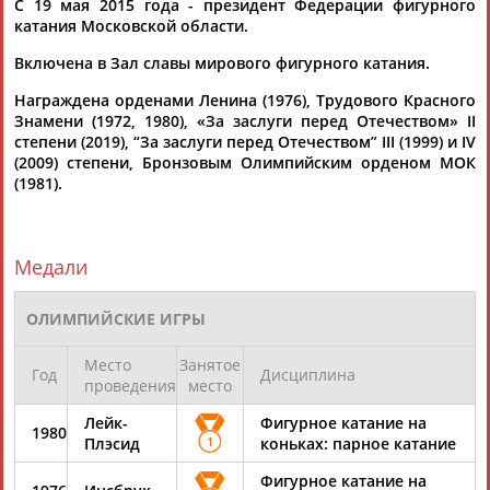
С 19 мая 2015 года - президент Федерации фигурного
Ирина
Роднина
заявила Vseprosport, что в России
катания Московской области.
"должны...
(Проект:
Информационное агентство СТАДИОН
)
Включена в Зал славы мирового фигурного катания.
15.01.2026
Награждена орденами Ленина (1976), Трудового Красного
Ирина Роднина: На выступлении Петросян могли сказаться
Знамени (1972, 1980), «За заслуги перед Отечеством» II
психологические проблемы
степени (2019), “За заслуги перед Отечеством” III (1999) и IV
Депутат Госдумы и трехкратная олимпийская чемпионка
(2009) степени, Бронзовым Олимпийским орденом МОК
Ирина
Роднина
заявила Sport24, что Аделия Петросян и
(1981).
Петр Гуменник выступ... ...высочайшем уровне достаточно
сложно", — сказала
Роднина
. По ее словам, Петросян перед
Олимпиадой важно...
(Проект:
Информационное агентство СТАДИОН
)
Медали
22.12.2025
Ирина Роднина: Российские фигуристы утратили свою
ОЛИМПИЙСКИЕ ИГРЫ
особенность при выступлениях в танцах на льду
...держава" высказала трехкратная олимпийская чемпионка
Место
Занятое
Ирина
Роднина
. "Фигурное катание - это ведь мода. Как...
Год
Дисциплина
проведения
место
...самые красивые девушки, но язык танца мы потеряли, -
сказала
Роднина
. - Делаем какие-то программы… Я смотрю
Лейк-
Фигурное катание на
иногда,...
1980
Плэсид
1
коньках: парное катание
(Проект:
Информационное агентство СТАДИОН
)
05.11.2025
Фигурное катание на