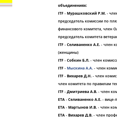
объединениях:
ITF
-
Мурашковский Р.М.
- чле
орошо известной вам спортивной организации ил
председатель комиссии по пля
авить, пожалуйста, вы можете это сделать самост
финансового комитета, член О
председатель комитета ветера
ITF
-
Селиваненко А.Е.
- член к
на России
(женщины)
нецкая наб.,
ITF
-
Собкин Б.Л.
- член комисс
7-94-35
ITF
-
Мыскина А.А.
- член коми
ITF
-
Вихарев Д.Н.
- член комис
a@mail.ru
член комитета по правилам те
ения
ITF
-
Дмитриева А.В.
- член ко
ETA
-
Селиваненко А.Е.
- вице-
ETA
-
Мартынов И.В.
- член ко
ETA
-
Вихарев Д.В.
- член проф