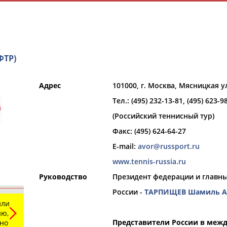
ФТР)
Адрес
101000, г. Москва, Мясницкая ул.
Тел.: (495) 232-13-81, (495) 623-9
и
РЕСУРСНАЯ ПЛОЩАДКА
ТАБЛО АК
(Российский теннисный тур)
Факс: (495) 624-64-27
E-mail:
avor@russport.ru
www.tennis-russia.ru
Руководство
Президент федерации и главн
Вид спорта
России -
ТАРПИЩЕВ Шамиль А
Выберите из списка
или
ю,
Представители России в меж
ьно