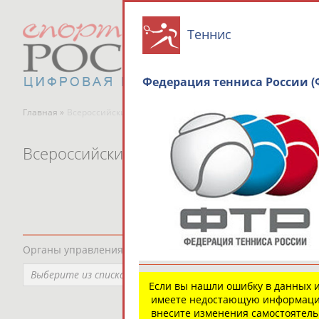
Теннис
Федерация тенниса России (
Главная »
Всероссийские спортивные организации
Всероссийские спортивные организаци
Органы управления, федерации, ВУЗы, Академии и т.п.
Выберите из списка
Если вы нашли ошибку в данных 
имеете недостающую информаци
внесите изменения самостоятел