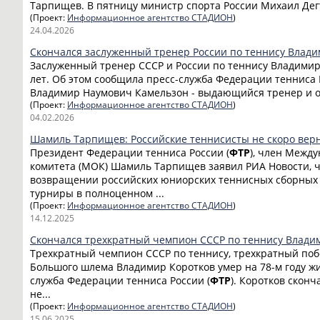
Тарпищев. В пятницу министр спорта России Михаил Дегт
(Проект:
Информационное агентство СТАДИОН
)
24.04.2026
Скончался заслуженный тренер России по теннису Влад
Заслуженный тренер СССР и России по теннису Владимир
лет. Об этом сообщила пресс-служба Федерации тенниса 
Владимир Наумович Камельзон - выдающийся тренер и орг
(Проект:
Информационное агентство СТАДИОН
)
04.02.2026
Шамиль Тарпищев: Российские теннисисты не скоро вер
Президент Федерации тенниса России (
ФТР
), член Межд
комитета (МОК) Шамиль Тарпищев заявил РИА Новости, ч
возвращении российских юниорских теннисных сборных
турниры в полноценном ...
(Проект:
Информационное агентство СТАДИОН
)
14.12.2025
Скончался трехкратный чемпион СССР по теннису Влади
Трехкратный чемпион СССР по теннису, трехкратный по
Большого шлема Владимир Коротков умер на 78-м году жи
служба Федерации тенниса России (
ФТР
). Коротков скон
не...
(Проект:
Информационное агентство СТАДИОН
)
15.06.2025