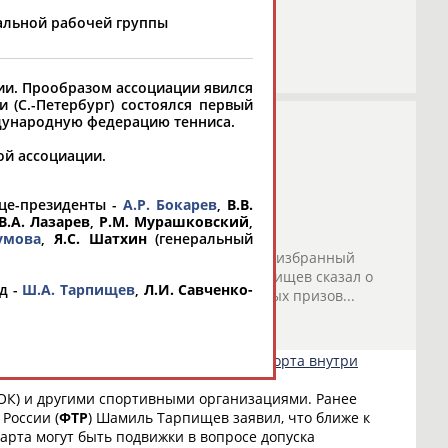
альной рабочей группы
ии. Прообразом ассоциации явился
 (С.-Петербург) состоялся первый
ждународную федерацию тенниса.
ой ассоциации.
ице-президенты -
А.Р. Бокарев
,
В.В.
В.А. Лазарев
,
Р.М. Мурашковский
,
тиспорте"
умова
,
Я.С. Шатхин
(генеральный
ордостью отечественного тенниса. Переизбранный
тний срок президент
ФТР
Шамиль Тарпищев сказал о
д -
Ш.А. Тарпищев
,
Л.И. Савченко-
коло четырех сотен орлов — знаменитых призов...
о СТАДИОН
)
сформировать позицию по развитию спорта внутри
ОК) и другими спортивными организациями. Ранее
России (
ФТР
) Шамиль Тарпищев заявил, что ближе к
рта могут быть подвижки в вопросе допуска