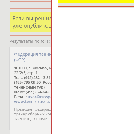
Если вы решили разместить информацию о х
уже опубликованных данных и хотите ее испр
Результаты поиска:
2 организаций
Федерация тенниса России
Федерация триатло
(ФТР)
(ФТР)
101000, г. Москва, Мясницкая ул.,
119992, г. Москва, Луж
22/2/5, стр. 1
8, ком. 205, 207, 209
Тел.: (495) 232-13-81, (495) 623-98-12,
Тел.: (495) 725-46-74, 63
(495) 795-09-50 (Российский
(офис)
теннисный тур)
E-mail:
triathlon_russi
Факс: (495) 624-64-27
rustriathlon.ru
E-mail:
avor@russport.ru
www.tennis-russia.ru
Президент - ШОЙГУ Кс
Президент федерации и главный
Сергеевна
тренер сборных команд России -
ТАРПИЩЕВ Шамиль Анвярович