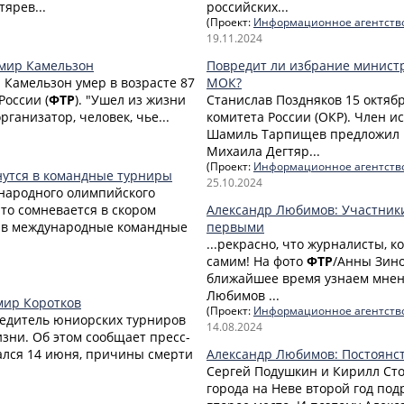
ярев...
российских...
(Проект:
Информационное агентств
19.11.2024
имир Камельзон
Повредит ли избрание минист
 Камельзон умер в возрасте 87
МОК?
России (
ФТР
). "Ушел из жизни
Станислав Поздняков 15 октяб
анизатор, человек, чье...
комитета России (ОКР). Член и
Шамиль Тарпищев предложил н
Михаила Дегтяр...
(Проект:
Информационное агентств
нутся в командные турниры
25.10.2024
ународного олимпийского
то сомневается в скором
Александр Любимов: Участник
 в международные командные
первыми
...рекрасно, что журналисты, 
самим! На фото
ФТР
/Анны Зино
ближайшее время узнаем мнени
Любимов ...
мир Коротков
(Проект:
Информационное агентств
бедитель юниорских турниров
14.08.2024
зни. Об этом сообщает пресс-
чался 14 июня, причины смерти
Александр Любимов: Постоянст
Сергей Подушкин и Кирилл Сто
города на Неве второй год по