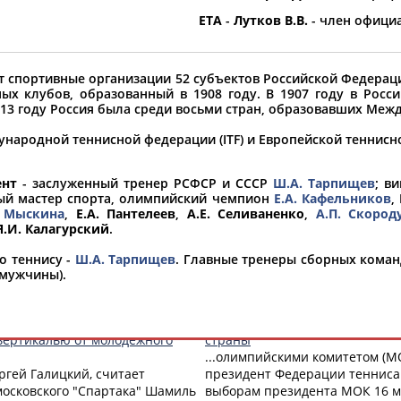
ETA
-
Лутков В.В.
- член офици
ет спортивные организации 52 субъектов Российской Федерац
ых клубов, образованный в 1908 году. В 1907 году в России
1913 году Россия была среди восьми стран, образовавших Ме
в
народной теннисной федерации (ITF) и Европейской теннисн
1
2
3
4
...
50
51
52
ент
- заслуженный тренер РСФСР и СССР
Ш.А. Тарпищев
; в
ный мастер спорта, олимпийский чемпион
Е.А. Кафельников
,
тается в силе
. Мыскина
,
Е.А. Пантелеев
,
А.Е. Селиваненко
Это был просто космос в "Муль
,
А.П. Скород
Я.И. Калагурский
.
ва в World Tennis (бывшей
...спортивным праздником и г
е. Об этом заявили в пресс-
накануне на новый четырёхле
о теннису -
Ш.А. Тарпищев
. Главные тренеры сборных коман
снять все ограничения с
премии следующее: "Сегодня о
мужчины).
(Проект:
Информационное агентств
15.12.2024
Олег Матыцин: России нужно 
вертикалью от молодежного
страны
...олимпийскими комитетом (М
ергей Галицкий, считает
президент Федерации тенниса 
московского "Спартака" Шамиль
выборам президента МОК 16 ма