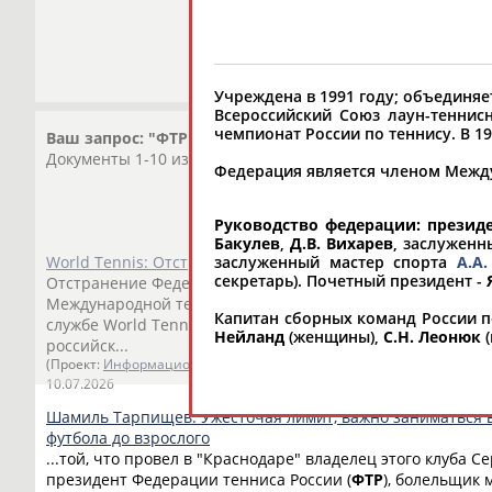
Учреждена в 1991 году; объединя
Всероссийский Союз лаун-теннисн
чемпионат России по теннису. В 
Ваш запрос: "ФТР"
Документы 1-10 из 520 найденных уникальных документо
Федерация является членом Между
Руководство федерации: презид
Бакулев
,
Д.В. Вихарев
, заслужен
World Tennis: Отстранение Федерации тенниса России ос
заслуженный мастер спорта
А.А
секретарь). Почетный президент -
Отстранение Федерации тенниса России (
ФТР
) от членст
Международной теннисной федерации, ITF) остается в сил
Капитан сборных команд России п
службе World Tennis. Ранее исполком МОК рекомендовал 
Нейланд
(женщины),
С.Н. Леонюк
(
российск...
(Проект:
Информационное агентство СТАДИОН
)
10.07.2026
Шамиль Тарпищев: Ужесточая лимит, важно заниматься 
футбола до взрослого
...той, что провел в "Краснодаре" владелец этого клуба С
президент Федерации тенниса России (
ФТР
), болельщик 