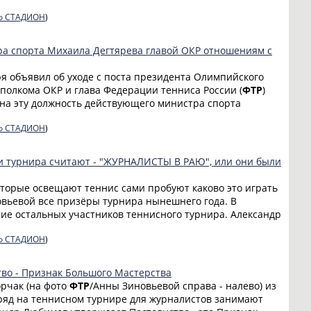
о СТАДИОН
)
ра спорта Михаила Дегтярева главой ОКР отношениям с
ря объявил об уходе с поста президента Олимпийского
сполкома ОКР и глава Федерации тенниса России (
ФТР
)
а эту должность действующего министра спорта
о СТАДИОН
)
и турнира считают - "ЖУРНАЛИСТЫ В РАЮ", или они были
которые освещают теннис сами пробуют каково это играть
вьевой все призёры турнира нынешнего года. В
е остальных участников теннисного турнира. Александр
о СТАДИОН
)
во - Признак Большого Мастерства
рчак (на фото
ФТР
/Анны Зиновьевой справа - налево) из
дряд на теннисном турнире для журналистов занимают