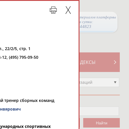
Просмотры материалов платформы
за сутки:
44823
, 22/2/5, стр. 1
8-12, (495) 795-09-50
ТИВНОСТИ
СВОДНЫЕ ИНДЕКСЫ
Выберите другой тип организаций
ый тренер сборных команд
нвярович
дународных спортивных