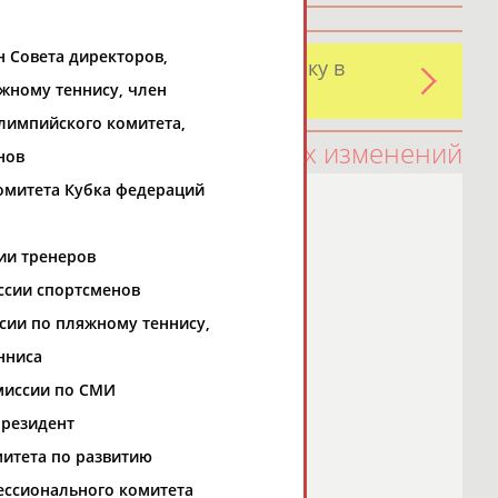
н Совета директоров,
и обнаружили какую-либо ошибку в
жному теннису, член
оятельно
лимпийского комитета,
100 последних изменений
нов
омитета Кубка федераций
ии тренеров
ссии спортсменов
сии по пляжному теннису,
нниса
миссии по СМИ
президент
митета по развитию
ессионального комитета