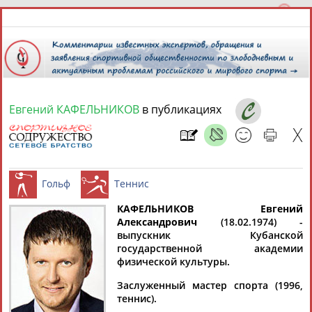
Евгений КАФЕЛЬНИКОВ
в публикациях
9 августа 2026 года,
08:23
СПОРТСМЕНЫ, ТРЕНЕРЫ И СПЕЦИАЛИСТЫ
13181
персон
Расширенный поиск
Найдено:
КАФЕЛЬНИКОВ Евгений
Александрович
(18.02.1974) -
выпускник Кубанской
Гольф
Теннис
государственной академии
физической культуры.
Заслуженный мастер спорта (1996,
Аслаудин
Елена
Мария
Юлия
теннис).
АБАЕВ
АБАИМОВА
АБАКУМОВА
АБАЛАКИНА