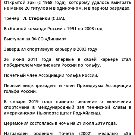
ЕЩЁ ПЕРСОНЫ
Открытой эры (с 1968 года), которому удалось выиграть
не менее 20 титулов и в одиночном, и в парном разрядах.
Тренер -
Л. Стефанки
(США).
24 персон из 13181
В сборной команде России с 1991 по 2003 год.
Выступал за ВФСО «Динамо».
ТАБЛО АКТИВНОСТИ
Завершил спортивную карьеру в 2003 году.
26 июня 2011 года впервые в своей карьере стал
победителем чемпионата России по гольфу.
ЦЕЛИ ПРОЕКТА
КОНТАКТЫ
НАШИ КНОПКИ
РЕКЛАМА
Почетный член Ассоциации гольфа России.
Первый вице-президент и член Президиума Ассоциации
гольфа России.
Вопросы сотрудничества и совместной деятельности
inform@infosport.ru
В январе 2019 года принято решение о включении
спортсмена в Международный зал теннисной славы в
Адресов в новостной рассылке: 996
американском Ньюпорте (штат Род-Айленд).
Подпишись
Церемония состоялась в ночь на 21 июля 2019 года.
©
Стадион, 1998-2026
Награжден орденом Почета (2002), медалью «За