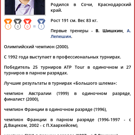
Родился в Сочи, Краснодарский
край.
Рост 191 см. Вес 83 кг.
=
Дмитрий
Тамилла
Рамазан
Ростом
1
0
0
1
Первые тренеры -
В. Шишкин
,
А.
АБАРЕНОВ
АБАСОВА
АБАЧАРАЕВ
АБАШИДЗЕ
Лепешин
.
Олимпийский чемпион (2000).
С 1992 года выступает в профессиональных турнирах.
Флюра
Татьяна
Акжана
Артур
Победитель 25 турниров ATP Tour в одиночном и 27
АББАТЕ-
АББЯСОВА
АБДИКАРИМОВА
АБДРАХМАНОВ
турниров в парном разрядах.
БУЛАТОВА
Лучшие результаты в турнирах «Большого шлема»:
чемпион Австралии (1999) в одиночном разряде,
финалист (2000),
чемпион Франции в одиночном разряде (1996),
чемпион Франции в парном разряде (1996-1997 - с
Д.Вацеком, 2002 - с П.Хаархейсем),