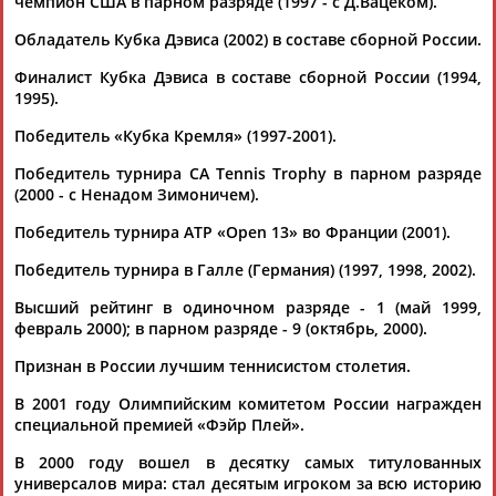
чемпион США в парном разряде (1997 - с Д.Вацеком).
Обладатель Кубка Дэвиса (2002) в составе сборной России.
Финалист Кубка Дэвиса в составе сборной России (1994,
1995).
Победитель «Кубка Кремля» (1997-2001).
Каримжан
Аделя
Андрей
Герман
Победитель турнира СА Tennis Trophy в парном разряде
АБДРАХМАНОВ
АБДРАХМАНОВА
АБДУВАЛИЕВ
АБДУЛАЕВ
(2000 - с Ненадом Зимоничем).
Победитель турнира ATP «Open 13» во Франции (2001).
Победитель турнира в Галле (Германия) (1997, 1998, 2002).
Рамазан
Тагир
Камиль
Загалав
Высший рейтинг в одиночном разряде - 1 (май 1999,
АБДУЛАЕВ
АБДУЛАЕВ
АБДУЛАЗИЗОВ
АБДУЛБЕКОВ
февраль 2000); в парном разряде - 9 (октябрь, 2000).
Признан в России лучшим теннисистом столетия.
В 2001 году Олимпийским комитетом России награжден
Камалудин
Абдула
Магомед
Назир
специальной премией «Фэйр Плей».
АБДУЛДАУДОВ
АБДУЛЖАЛИЛОВ
АБДУЛКАГИРОВ
АБДУЛЛАЕВ
В 2000 году вошел в десятку самых титулованных
универсалов мира: стал десятым игроком за всю историю