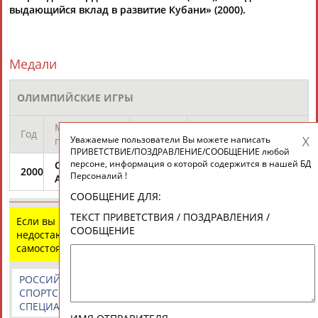
выдающийся вклад в развитие Кубани» (2000).
Разработка и поддержка ООО НАИТ «Стадион»
Медали
ОЛИМПИЙСКИЕ ИГРЫ
Место
Занятое
Год
Дисциплина
Уважаемые пользователи Вы можете написать
проведения
место
ПРИВЕТСТВИЕ/ПОЗДРАВЛЕНИЕ/СООБЩЕНИЕ любой
персоне, информация о которой содержится в нашей БД
Сидней,
Теннис: одиночный
2000
Персоналий !
Австралия
1
разряд
СООБЩЕНИЕ ДЛЯ:
ТЕКСТ ПРИВЕТСТВИЯ / ПОЗДРАВЛЕНИЯ /
Если вы нашли ошибку в данных или имеете
СООБЩЕНИЕ
недостающую информацию, внесите изменения
самостоятельно
РОССИЙСКИЕ
РОССИЙСКИЕ
СПОРТИВНЫЕ
СПОРТСМЕНЫ,
СПОРТИВНЫЕ
НОВОСТИ И
СПЕЦИАЛИСТЫ
ОРГАНИЗАЦИИ
КОММЕНТАРИИ