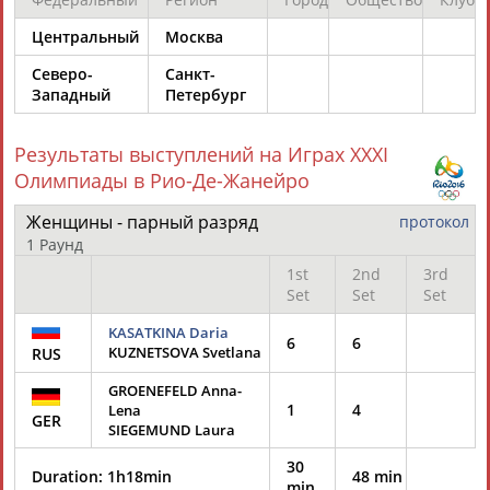
ЕЩЁ ПЕРСОНЫ
Центральный
Москва
Северо-
Санкт-
24 персон из 13181
Западный
Петербург
Результаты выступлений на Играх XXXI
ТАБЛО АКТИВНОСТИ
Олимпиады в Рио-Де-Жанейро
Женщины - парный разряд
протокол
ЦЕЛИ ПРОЕКТА
КОНТАКТЫ
НАШИ КНОПКИ
РЕКЛАМА
1 Раунд
1st
2nd
3rd
Set
Set
Set
KASATKINA Daria
6
6
KUZNETSOVA Svetlana
RUS
Вопросы сотрудничества и совместной деятельности
inform@infosport.ru
GROENEFELD Anna-
Адресов в новостной рассылке: 996
1
4
Lena
GER
SIEGEMUND Laura
Подпишись
30
©
Стадион, 1998-2026
Duration:
1h18min
48 min
min