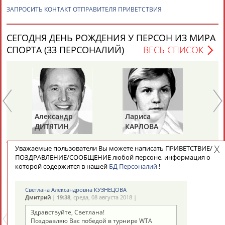
ЗАПРОСИТЬ КОНТАКТ ОТПРАВИТЕЛЯ ПРИВЕТСТВИЯ
СЕГОДНЯ ДЕНЬ РОЖДЕНИЯ У ПЕРСОН ИЗ МИРА
СПОРТА (33 ПЕРСОНАЛИЙ)
ВЕСЬ СПИСОК
Александр
Лариса
Пе
ДИТЯТИН
КАРЛОВА
Т
Уважаемые пользователи Вы можете написать ПРИВЕТСТВИЕ/
СЕГОДНЯ ДЕНЬ ПАМЯТИ У ПЕРСОН ИЗ МИРА
ПОЗДРАВЛЕНИЕ/СООБЩЕНИЕ любой персоне, информация о
которой содержится в нашей
БД Персоналий
!
СПОРТА (6 ПЕРСОНАЛИЙ)
ВЕСЬ СПИСОК
Светлана Александровна КУЗНЕЦОВА
Дмитрий
|
19:38
, среда, 08 августа 2018 |
Здравствуйте, Светлана!
Поздравляю Вас победой в турнире WTA