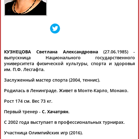
Дмитрий
Тамилла
Рамазан
Ростом
АБАРЕНОВ
АБАСОВА
АБАЧАРАЕВ
АБАШИДЗЕ
КУЗНЕЦОВА Светлана Александровна
(27.06.1985) -
выпускница Национального государственного
университета физической культуры, спорта и здоровья
Флюра
Татьяна
Акжана
Артур
им. П.Ф. Лесгафта.
АББАТЕ-
АББЯСОВА
АБДИКАРИМОВА
АБДРАХМАНОВ
БУЛАТОВА
Заслуженный мастер спорта (2004, теннис).
Родилась в Ленинграде. Живет в Монте-Карло, Монако.
Рост 174 см. Вес 73 кг.
Первый тренер -
С. Хачатрян
.
С 2002 года выступает в профессиональных турнирах.
Участница Олимпийских игр (2016).