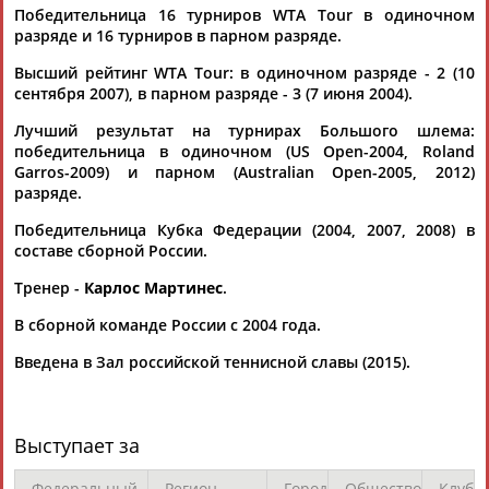
Победительница 16 турниров WTA Tour в одиночном
разряде и 16 турниров в парном разряде.
Высший рейтинг WTA Tour: в одиночном разряде - 2 (10
сентября 2007), в парном разряде - 3 (7 июня 2004).
Лучший результат на турнирах Большого шлема:
победительница в одиночном (US Open-2004, Roland
Каримжан
Аделя
Андрей
Герман
Garros-2009) и парном (Australian Open-2005, 2012)
АБДРАХМАНОВ
АБДРАХМАНОВА
АБДУВАЛИЕВ
АБДУЛАЕВ
разряде.
Победительница Кубка Федерации (2004, 2007, 2008) в
составе сборной России.
Рамазан
Тагир
Камиль
Загалав
Тренер -
Карлос Мартинес
.
АБДУЛАЕВ
АБДУЛАЕВ
АБДУЛАЗИЗОВ
АБДУЛБЕКОВ
В сборной команде России с 2004 года.
Введена в Зал российской теннисной славы (2015).
Камалудин
Абдула
Магомед
Назир
АБДУЛДАУДОВ
АБДУЛЖАЛИЛОВ
АБДУЛКАГИРОВ
АБДУЛЛАЕВ
Выступает за
Федеральный
Регион
Город
Общество
Клуб