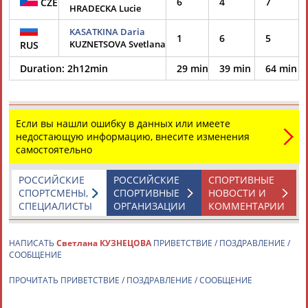
6
4
7
CZE
HRADECKA Lucie
KASATKINA Daria
1
6
5
KUZNETSOVA Svetlana
RUS
Duration:
2h12min
29 min
39 min
64 min
Если вы нашли ошибку в данных или имеете
недостающую информацию, внесите изменения
самостоятельно
РОССИЙСКИЕ
РОССИЙСКИЕ
СПОРТИВНЫЕ
СПОРТСМЕНЫ,
СПОРТИВНЫЕ
НОВОСТИ И
СПЕЦИАЛИСТЫ
ОРГАНИЗАЦИИ
КОММЕНТАРИИ
НАПИСАТЬ
Светлана КУЗНЕЦОВА
ПРИВЕТСТВИЕ / ПОЗДРАВЛЕНИЕ /
СООБЩЕНИЕ
ПРОЧИТАТЬ ПРИВЕТСТВИЕ / ПОЗДРАВЛЕНИЕ / СООБЩЕНИЕ