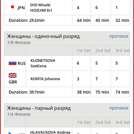
DOI Misaki
4
6
1
JPN
HOZUMI Eri
Duration:
2h2min
44 min
45 min
32 min
Женщины - одиночный разряд
протокол
1/8 Финала
1st Set
2nd Set
3rd Set
KUZNETSOVA
6
5
5
RUS
Svetlana
KONTA Johanna
3
7
7
GBR
Duration:
3h7min
38 min
75 min
74 min
Женщины - парный разряд
протокол
1/4 Финала
1st Set
2nd Set
3rd Set
HLAVACKOVA Andrea