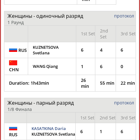
Разработка и поддержка ООО НАИТ «Стадион»
Женщины - одиночный разряд
протокол
1 Раунд
2nd
1st Set
3rd Set
Set
KUZNETSOVA
6
4
6
RUS
Svetlana
WANG Qiang
1
6
0
CHN
26
Duration:
1h43min
55 min
22 min
min
Женщины - парный разряд
протокол
1/8 Финала
1st Set
2nd Set
3rd Set
KASATKINA Daria
6
1
6
KUZNETSOVA Svetlana
RUS