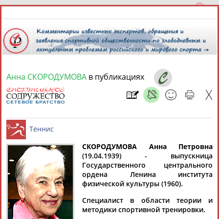
Анна СКОРОДУМОВА
в публикациях
10 августа 2026 года,
12:35
СПОРТСМЕНЫ, ТРЕНЕРЫ И СПЕЦИАЛИСТЫ
13181
персон
Расширенный поиск
Найдено:
СКОРОДУМОВА Анна Петровна
(19.04.1939) - выпускница
Государственного центрального
Теннис
ордена Ленина института
физической культуры (1960).
Специалист в области теории и
Аслаудин
Елена
Мария
Юлия
методики спортивной тренировки.
АБАЕВ
АБАИМОВА
АБАКУМОВА
АБАЛАКИНА