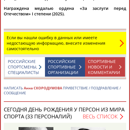
Награждена медалью ордена «За заслуги перед
Отечеством» I степени (2025).
Если вы нашли ошибку в данных или имеете
Каримжан
Аделя
Андрей
Герман
недостающую информацию, внесите изменения
АБДРАХМАНОВ
АБДРАХМАНОВА
АБДУВАЛИЕВ
АБДУЛАЕВ
самостоятельно
РОССИЙСКИЕ
РОССИЙСКИЕ
СПОРТИВНЫЕ
СПОРТСМЕНЫ,
СПОРТИВНЫЕ
НОВОСТИ И
СПЕЦИАЛИСТЫ
ОРГАНИЗАЦИИ
КОММЕНТАРИИ
Рамазан
Тагир
Камиль
Загалав
АБДУЛАЕВ
АБДУЛАЕВ
АБДУЛАЗИЗОВ
АБДУЛБЕКОВ
НАПИСАТЬ
Анна СКОРОДУМОВА
ПРИВЕТСТВИЕ / ПОЗДРАВЛЕНИЕ /
СООБЩЕНИЕ
СЕГОДНЯ ДЕНЬ РОЖДЕНИЯ У ПЕРСОН ИЗ МИРА
Камалудин
Абдула
Магомед
Назир
АБДУЛДАУДОВ
АБДУЛЖАЛИЛОВ
АБДУЛКАГИРОВ
АБДУЛЛАЕВ
СПОРТА (33 ПЕРСОНАЛИЙ)
ВЕСЬ СПИСОК