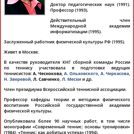
Доктор педагогических наук (1991).
Профессор (1993).
Действительный член
Международной академии
Дмитрий
Тамилла
Рамазан
Ростом
информатизации (1995).
АБАРЕНОВ
АБАСОВА
АБАЧАРАЕВ
АБАШИДЗЕ
Заслуженный работник физической культуры РФ (1995).
Живет в Москве.
Флюра
Татьяна
Акжана
Артур
В качестве руководителя КНГ сборной команды России
АББАТЕ-
АББЯСОВА
АБДИКАРИМОВА
АБДРАХМАНОВ
по теннису участвовала в подготовке ведущих
БУЛАТОВА
теннисистов:
А. Чеснокова
,
А. Ольховского
,
А. Черкасова
,
Н. Зверевой
,
Л. Савченко
,
Л. Месхи
и др.
Член президиума Всероссийской теннисной ассоциации.
Профессор кафедры теории и методики физического
воспитания Российской государственной академии
физической культуры.
Опубликовала более 90 научных работ, в том числе
монографии «Современный теннис: основы тренировки»
(1984), «Теннис: как добиться успеха» (1994).