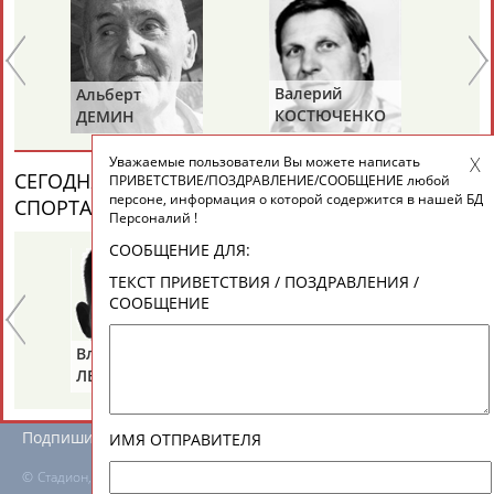
ЕЩЁ ПЕРСОНЫ
24 персон из 13181
Валерий
Альберт
Ви
КОСТЮЧЕНКО
ДЕМИН
СА
Уважаемые пользователи Вы можете написать
ТАБЛО АКТИВНОСТИ
СЕГОДНЯ ДЕНЬ ПАМЯТИ У ПЕРСОН ИЗ МИРА
ПРИВЕТСТВИЕ/ПОЗДРАВЛЕНИЕ/СООБЩЕНИЕ любой
персоне, информация о которой содержится в нашей БД
СПОРТА (7 ПЕРСОНАЛИЙ)
ВЕСЬ СПИСОК
Персоналий !
ЦЕЛИ ПРОЕКТА
КОНТАКТЫ
НАШИ КНОПКИ
РЕКЛАМА
СООБЩЕНИЕ ДЛЯ:
ТЕКСТ ПРИВЕТСТВИЯ / ПОЗДРАВЛЕНИЯ /
СООБЩЕНИЕ
Владимир
Тамара
Ал
Вопросы сотрудничества и совместной деятельности
inform@infosport.ru
ЛЕВАНДО
КРАВЧЕНКО
М
(СОСНОВА)
Адресов в новостной рассылке: 997
Подпишись
ИМЯ ОТПРАВИТЕЛЯ
©
Стадион, 1998-2026