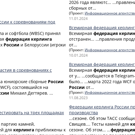
2026 года являютс... ...правл
сборных от...
(Проект:
Информационное агентств
11.01.2024
ссии к соревнованиям под
Всемирная федерация керлинг
а и софтбола (WBSC) принял
Всемирная
федерация
керлин
ная
федерация
керлинга
отстранен... ...правления про
ых
России
и Белоруссии (игроки
от...
(Проект:
Информационное агентств
10.01.2024
Всемирная федерация керлинга
астия в соревнованиях с
Всемирная
федерация
керлин
от у... ...сообщается в Telegra
ила юниорские сборные
России
было... ...марта 2022 года WC
(WCF), состоявшийся на
России
от...
ссии
Михаил Дегтярев. ...
(Проект:
Информационное агентств
11.08.2023
Федерации керлинга России пр
естировать на трех площадках
производства
...сезоне. Об этом ТАСС сообщ
 партию камней,
Свищев.... Тесты камней для
к
ей для
керлинга
приближены к
сезоне. Об этом... ...
федерация