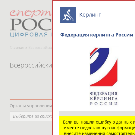
Керлинг
Федерация керлинга России
Главная »
Всероссийские спортивные организации
Всероссийские спортивные организаци
Органы управления, федерации, ВУЗы, Академии и т.п.
Выберите из списка
Если вы нашли ошибку в данных 
имеете недостающую информаци
внесите изменения самостоятел