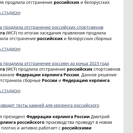
ения продлила отстранение
российских
и белорусских
о СТАДИОН
)
а продлила отстранение российских спортсменов
га
(WCF) по итогам заседания правления продлила
длила отстранение
российских
и белорусских сборных
о СТАДИОН
)
 продлила отстранение россиян до конца 2023 года
га
(WCF) продлила отстранение
российских
спортсменов
m-канале
Федерации
керлинга
России
. Данное решение
F отстранила сборные
России
и
Федерацию
керлинга
о СТАДИОН
)
оводит тесты камней для керлинга российского
ил президент
Федерации
керлинга
России
Дмитрий
ерлинга
российского
производства проведут в новом
плотно и активно работает с
российскими