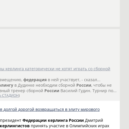
ы керлинга категорически не хотят играть со сборной
озамещению,
федерация
в ней участвует, - сказал...
рлингу
в Дудинке необходим сборной
России
, чтобы не
лавный тренер сборной
России
Василий Гудин. Турнир по...
о СТАДИОН
)
 долгой дорогой возвращаться в элиту мирового
л президент
Федерации
керлинга
России
Дмитрий
керлингистов
принять участие в Олимпийских играх