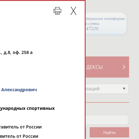
Просмотры материалов платформы
за сутки:
47220
 д.8, оф. 258 а
ТИВНОСТИ
СВОДНЫЕ ИНДЕКСЫ
Выберите другой тип организаций
 Александрович
дународных спортивных
тавитель от России
витель от России