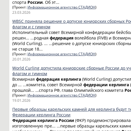
спорта
России
. Об эт...
(Проект:
Информационное агентство СТАДИОН
)
23.03.2026
WBSC приняла решение о допуске юниорских сборных Ро
флагом и с гимном
Исполнительный совет Всемирной конфедерации бейсбол
решен... ...родная
федерация
волейбола (FIVB) и Всемир
(World Curling). ... ...решение о допуске юниорских сборн
не старше 18...
(Проект:
Информационное агентство СТАДИОН
)
20.01.2026
World Curling допустила юниорские сборные России до уч
флагом и гимном
Всемирная
федерация
керлинга
(World Curling) допуст
до ... ...комитета, совет Всемирной
федерации
керлинга
прошлой... ...спорта РФ, глава Олимпийского комитета
Ро
(Проект:
Информационное агентство СТАДИОН
)
19.01.2026
Первые образцы карельских камней для керлинга будут т
Федерации керлинга России
Федерация
керлинга
России
(ФКР) продемонстрировала
изготовленную пре... ...первые образцы карельских камн