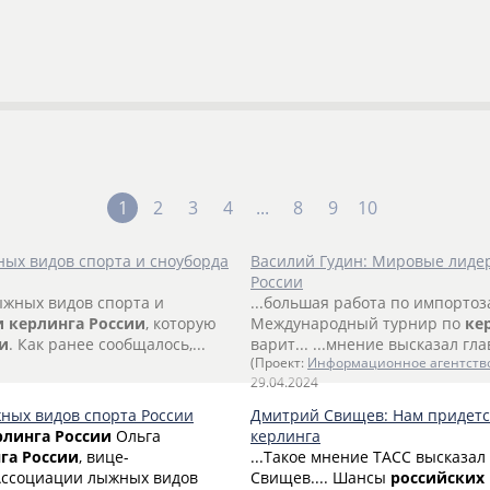
1
2
3
4
...
8
9
10
ых видов спорта и сноуборда
Василий Гудин: Мировые лидер
России
жных видов спорта и
...большая работа по импорт
и
керлинга
России
, которую
Международный турнир по
ке
и
. Как ранее сообщалось,...
варит... ...мнение высказал г
(Проект:
Информационное агентств
29.04.2024
ных видов спорта России
Дмитрий Свищев: Нам придется
рлинга
России
Ольга
керлинга
га
России
, вице-
...Такое мнение ТАСС высказа
Ассоциации лыжных видов
Свищев.... Шансы
российских