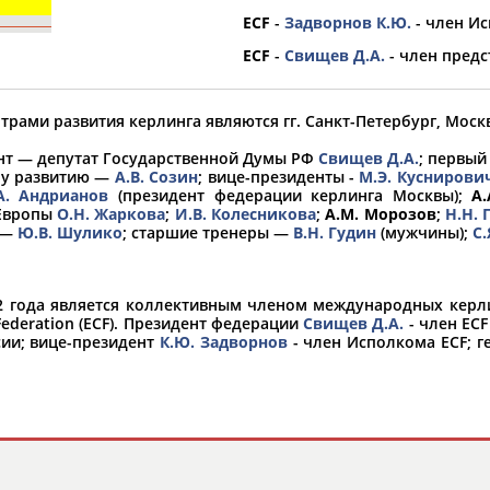
ECF
-
Задворнов К.Ю.
- член И
ECF
-
Свищев Д.А.
- член предс
орошо известной вам спортивной организации ил
авить, пожалуйста, вы можете это сделать самост
трами развития керлинга являются гг. Санкт-Петербург, Москв
ент — депутат Государственной Думы РФ
Свищев Д.А.
; первый
му развитию —
А.В. Созин
; вице-президенты -
М.Э. Куснирови
А. Андрианов
(президент федерации керлинга Москвы);
А.
 Европы
О.Н. Жаркова
;
И.В. Колесникова
;
А.М. Морозов
;
Н.Н. 
 —
Ю.В. Шулико
; старшие тренеры —
В.Н. Гудин
(мужчины);
С.
2 года является коллективным членом международных керли
 Federation (ECF). Президент федерации
Свищев Д.А.
- член ECF
сии; вице-президент
К.Ю. Задворнов
- член Исполкома ECF; 