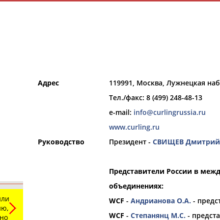
Адрес
119991, Москва, Лужнецкая наб.,
Тел./факс: 8 (499) 248-48-13
и
РЕСУРСНАЯ ПЛОЩАДКА
ТАБЛО АК
e-mail:
info@curlingrussia.ru
www.curling.ru
Руководство
Президент -
СВИЩЕВ Дмитрий
Представители России в меж
Вид спорта
объединениях:
Выберите из списка
или
WCF
-
Андрианова О.А.
- предс
ю,
WCF
-
Степанянц М.С.
- предста
ьно