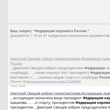
Ваш запрос: "Федерация керлинга России "
Документы 1-10 из 91 найденных уникальных документов
Дмитрий Свищев избран председателем Федерации лыжн
России
...Дмитрий Свищев избран председателем
Федерации
лы
сноуборда... ...также покинул пост президента
Федераци
возглавлял с... ...лыжных видов спорта и сноуборда
Росси
(Проект:
Информационное агентство СТАДИОН
)
18.05.2026
Дмитрий Свищев избран председателем Ассоциации лыж
...ассоциации назначена вице-президент
Федерации
ке
Шашлова. ... ...и спорту, президентом
Федерации
керлин
президентом... Дмитрий Свищев избран председателем 