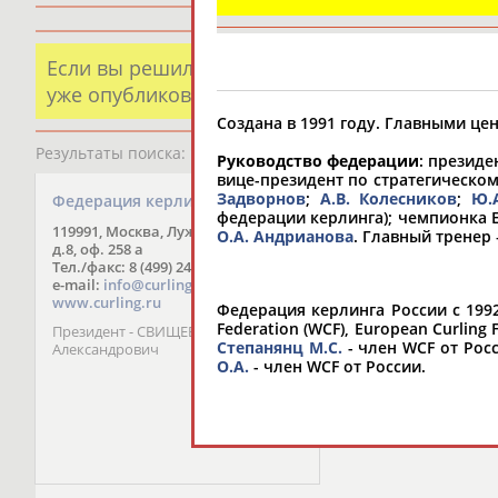
Если вы решили разместить информацию о х
уже опубликованных данных и хотите ее испр
Создана в 1991 году. Главными цен
Результаты поиска:
1 организаций
Руководство федерации
: презид
вице-президент по стратегическо
Задворнов
;
А.В. Колесников
;
Ю.
Федерация керлинга России
федерации керлинга); чемпионка
119991, Москва, Лужнецкая наб.,
О.А. Андрианова
. Главный тренер
д.8, оф. 258 а
Тел./факс: 8 (499) 248-48-13
e-mail:
info@curlingrussia.ru
www.curling.ru
Федерация керлинга России с 199
Federation (WCF), European Curling
Президент - СВИЩЕВ Дмитрий
Степанянц М.С.
- член WCF от Рос
Александрович
О.А.
- член WCF от России.