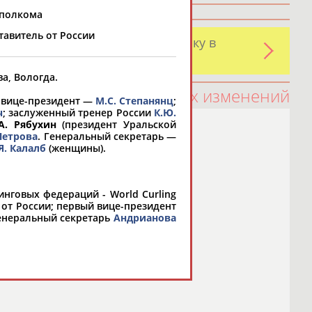
сполкома
тавитель от России
и обнаружили какую-либо ошибку в
оятельно
а, Вологда.
100 последних изменений
 вице-президент —
М.С. Степанянц
;
ч
; заслуженный тренер России
К.Ю.
А. Рябухин
(президент Уральской
Петрова
. Генеральный секретарь —
Я. Калалб
(женщины).
нговых федераций - World Curling
 от России; первый вице-президент
генеральный секретарь
Андрианова