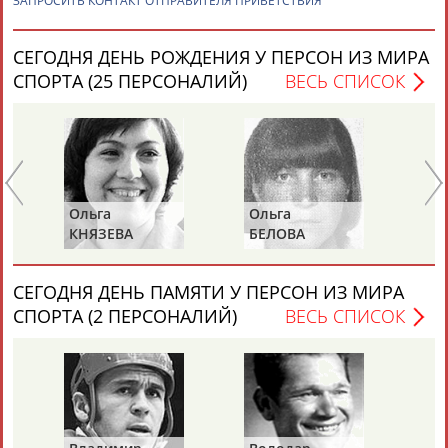
ЗАПРОСИТЬ КОНТАКТ ОТПРАВИТЕЛЯ ПРИВЕТСТВИЯ
СЕГОДНЯ ДЕНЬ РОЖДЕНИЯ У ПЕРСОН ИЗ МИРА
Каримжан
Аделя
Андрей
Герман
АБДРАХМАНОВ
АБДРАХМАНОВА
АБДУВАЛИЕВ
АБДУЛАЕВ
СПОРТА (25 ПЕРСОНАЛИЙ)
ВЕСЬ СПИСОК
Рамазан
Тагир
Камиль
Загалав
АБДУЛАЕВ
АБДУЛАЕВ
АБДУЛАЗИЗОВ
АБДУЛБЕКОВ
Ольга
Ольга
Се
Е
КНЯЗЕВА
БЕЛОВА
ЛА
СЕГОДНЯ ДЕНЬ ПАМЯТИ У ПЕРСОН ИЗ МИРА
Камалудин
Абдула
Магомед
Назир
АБДУЛДАУДОВ
АБДУЛЖАЛИЛОВ
АБДУЛКАГИРОВ
АБДУЛЛАЕВ
СПОРТА (2 ПЕРСОНАЛИЙ)
ВЕСЬ СПИСОК
ЕЩЁ ПЕРСОНЫ
24 персон из 13181