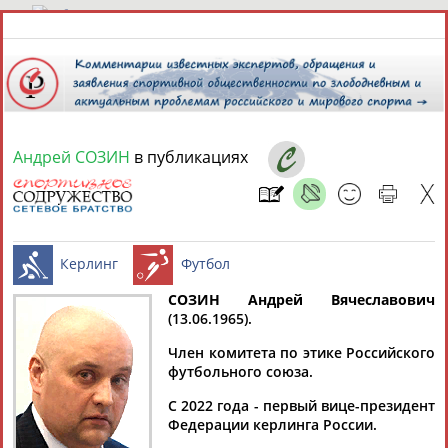
9 августа 2026 года,
13:35
СПОРТСМЕНЫ, ТРЕНЕРЫ И СПЕЦИАЛИСТЫ
Андрей СОЗИН
в публикациях
13181
персон
Расширенный поиск
Найдено:
СОЗИН Андрей Вячеславович
(13.06.1965).
Аслаудин
Елена
Мария
Юлия
Керлинг
Футбол
АБАЕВ
АБАИМОВА
АБАКУМОВА
АБАЛАКИНА
Член комитета по этике Российского
футбольного союза.
С 2022 года - первый вице-президент
Федерации керлинга России.