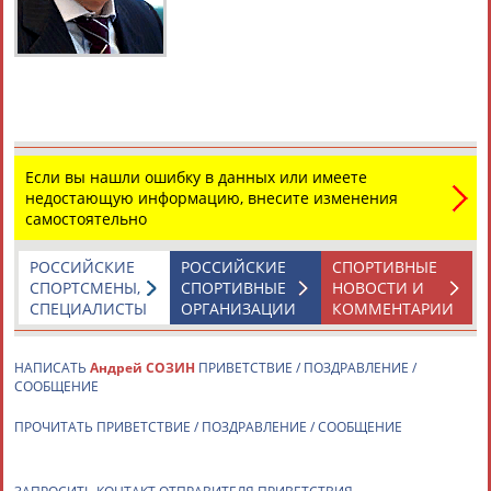
Дмитрий
Тамилла
Рамазан
Ростом
АБАРЕНОВ
АБАСОВА
АБАЧАРАЕВ
АБАШИДЗЕ
Флюра
Татьяна
Акжана
Артур
АББАТЕ-
АББЯСОВА
АБДИКАРИМОВА
АБДРАХМАНОВ
БУЛАТОВА
Если вы нашли ошибку в данных или имеете
недостающую информацию, внесите изменения
самостоятельно
РОССИЙСКИЕ
РОССИЙСКИЕ
СПОРТИВНЫЕ
СПОРТСМЕНЫ,
СПОРТИВНЫЕ
НОВОСТИ И
СПЕЦИАЛИСТЫ
ОРГАНИЗАЦИИ
КОММЕНТАРИИ
НАПИСАТЬ
Андрей СОЗИН
ПРИВЕТСТВИЕ / ПОЗДРАВЛЕНИЕ /
СООБЩЕНИЕ
ПРОЧИТАТЬ ПРИВЕТСТВИЕ / ПОЗДРАВЛЕНИЕ / СООБЩЕНИЕ