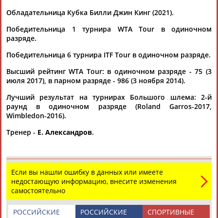
Тамилла
Рамазан
Ростом
АБАСОВА
АБАЧАРАЕВ
АБАШИДЗЕ
Обладательница Кубка Билли Джин Кинг (2021).
Победительница 1 турнира WTA Tour в одиночном
разряде.
Победительница 6 турнира ITF Tour в одиночном разряде.
Флюра
Татьяна
Акжана
Артур
АББАТЕ-
АББЯСОВА
АБДИКАРИМОВА
АБДРАХМАНОВ
Высший рейтинг WTA Tour: в одиночном разряде - 75 (3
БУЛАТОВА
июля 2017), в парном разряде - 986 (3 ноября 2014).
Лучший результат на турнирах Большого шлема: 2-й
раунд в одиночном разряде (Roland Garros-2017,
Wimbledon-2016).
Тренер -
Е. Александров
.
Если вы нашли ошибку в данных или имеете
недостающую информацию, внесите изменения
самостоятельно
РОССИЙСКИЕ
РОССИЙСКИЕ
СПОРТИВНЫЕ