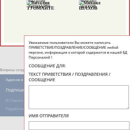
Виталия
Михаил
ТУОМАЙТЕ
ШАХОВ
ТАБЛО АКТИВНОСТИ
ЦЕЛИ ПРОЕКТА
КОНТАКТЫ
НАШИ КНОПКИ
РЕКЛАМА
Уважаемые пользователи Вы можете написать
ПРИВЕТСТВИЕ/ПОЗДРАВЛЕНИЕ/СООБЩЕНИЕ любой
персоне, информация о которой содержится в нашей БД
Персоналий !
СООБЩЕНИЕ ДЛЯ:
Вопросы сотрудничества и совместной деятельности
inform@infosport.ru
ТЕКСТ ПРИВЕТСТВИЯ / ПОЗДРАВЛЕНИЯ /
СООБЩЕНИЕ
Адресов в новостной рассылке: 996
Подпишись
©
Стадион, 1998-2026
Разработка и поддержка ООО НАИТ «Стадион»
ИМЯ ОТПРАВИТЕЛЯ