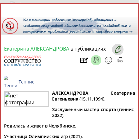
8 августа 2026 года,
10:08
СПОРТСМЕНЫ, ТРЕНЕРЫ И СПЕЦИАЛИСТЫ
Екатерина АЛЕКСАНДРОВА
в публикациях
13181
персон
Расширенный поиск
Найдено:
АЛЕКСАНДРОВА Екатерина
Евгеньевна
(15.11.1994).
Аслаудин
Елена
Мария
Юлия
Теннис
АБАЕВ
АБАИМОВА
АБАКУМОВА
АБАЛАКИНА
Заслуженный мастер спорта (теннис,
2022).
Дмитрий
Родилась и живет в Челябинске.
АБАРЕНОВ
Участница Олимпийских игр (2021).