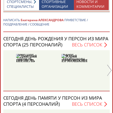
СПОРТСМЕНЫ,
СПОРТИВНЫЕ
НОВОСТИ И
СПЕЦИАЛИСТЫ
ОРГАНИЗАЦИИ
КОММЕНТАРИИ
Аделя
АБДРАХМАНОВА
Каримжан
Андрей
Герман
АБДРАХМАНОВ
АБДУВАЛИЕВ
АБДУЛАЕВ
НАПИСАТЬ
Екатерина АЛЕКСАНДРОВА
ПРИВЕТСТВИЕ /
ПОЗДРАВЛЕНИЕ / СООБЩЕНИЕ
СЕГОДНЯ ДЕНЬ РОЖДЕНИЯ У ПЕРСОН ИЗ МИРА
Рамазан
Тагир
Камиль
Загалав
СПОРТА (25 ПЕРСОНАЛИЙ)
ВЕСЬ СПИСОК
АБДУЛАЕВ
АБДУЛАЕВ
АБДУЛАЗИЗОВ
АБДУЛБЕКОВ
Дмитрий
Юрий
Вл
ШЕПЕЛЬ
ЕРМОШКИН
ГР
Камалудин
Абдула
Магомед
Назир
АБДУЛДАУДОВ
АБДУЛЖАЛИЛОВ
АБДУЛКАГИРОВ
АБДУЛЛАЕВ
ЕЩЁ ПЕРСОНЫ
СЕГОДНЯ ДЕНЬ ПАМЯТИ У ПЕРСОН ИЗ МИРА
СПОРТА (4 ПЕРСОНАЛИЙ)
ВЕСЬ СПИСОК
24 персон из 13181