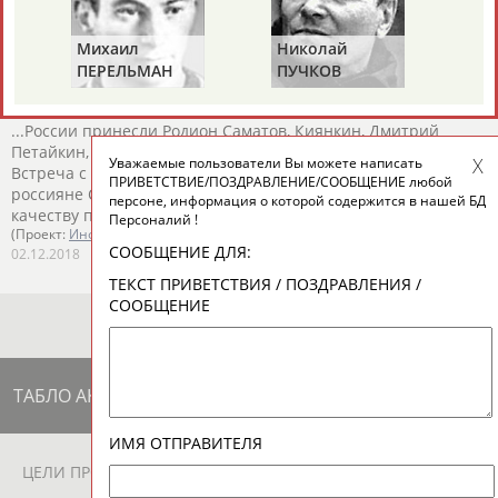
Малышева, Вероника...
(Проект:
Информационное агентство СТАДИОН
)
Михаил
Николай
Ви
15.06.2024
ПЕРЕЛЬМАН
ПУЧКОВ
Т
Сборная России по греко-римской борьбе завоевала Кубок
(ПЕРЛЬМАН)
"АЛРОСА"
...России принесли Родион Саматов, Киянкин, Дмитрий
Петайкин,
Алан
Остаев
, Кантемир Магомедов и Щур.
Уважаемые пользователи Вы можете написать
Встреча с Грузией в... ...круге завершилась вничью – 3:3, но
ПРИВЕТСТВИЕ/ПОЗДРАВЛЕНИЕ/СООБЩЕНИЕ любой
россияне Саматов,
Остаев
и Мельников первенствовали по
персоне, информация о которой содержится в нашей БД
качеству побед (по...
Персоналий !
(Проект:
Информационное агентство СТАДИОН
)
СООБЩЕНИЕ ДЛЯ:
02.12.2018
ТЕКСТ ПРИВЕТСТВИЯ / ПОЗДРАВЛЕНИЯ /
СООБЩЕНИЕ
ТАБЛО АКТИВНОСТИ
ИМЯ ОТПРАВИТЕЛЯ
ЦЕЛИ ПРОЕКТА
КОНТАКТЫ
НАШИ КНОПКИ
РЕКЛАМА