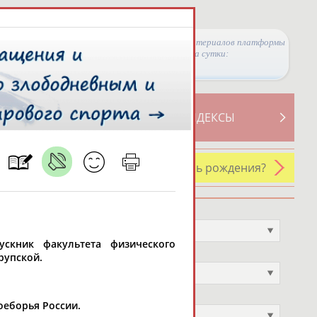
Просмотры материалов платформы
за сутки:
ТИВНОСТИ
СВОДНЫЕ ИНДЕКСЫ
У кого сегодня день рождения?
Профессия
Не выбран
пускник факультета физического
Спортивное звание
рупской.
Не выбран
Учёное звание
оеборья России.
Не выбран