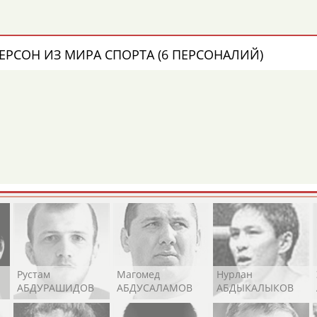
Каримжан
Аделя
Андрей
АБДРАХМАНОВ
АБДРАХМАНОВА
АБДУВАЛИЕВ
ЕРСОН ИЗ МИРА СПОРТА (6 ПЕРСОНАЛИЙ)
Борис
Анатолий
Александр
ЦЫБИН
РАХЛИН
ЯГУБКИН
Абдула
Магомед
Назир
АБДУЛЖАЛИЛОВ
АБДУЛКАГИРОВ
АБДУЛЛАЕВ
естном спортсмене, тренере, специалисте или исправит
х героев! Герои спорта - это одни из главных патриотов
Рустам
Магомед
Нурлан
АБДУРАШИДОВ
АБДУСАЛАМОВ
АБДЫКАЛЫКОВ