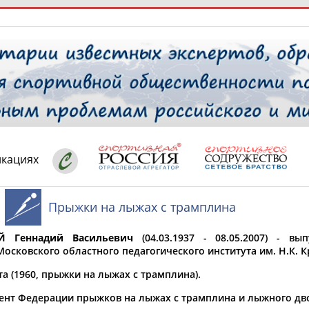
РЕСУРСНАЯ ПЛОЩАДКА
ТАБЛО АК
 специалисты
икациях
Прыжки на лыжах с трамплина
ставляет регион*
 выбран
Й Геннадий Васильевич
(04.03.1937 - 08.05.2007) - вы
* для действующих спортсменов
то рождения
осковского областного педагогического института им. Н.К. К
 выбран
а (1960, прыжки на лыжах с трамплина).
ион проживания
ент Федерации прыжков на лыжах с трамплина и лыжного дв
 выбран