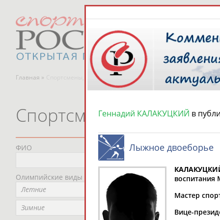
Главная »
Спортсмены, тренеры и специалисты
Спортсмены, тренеры и
Геннадий КАЛАКУЦКИЙ
в публ
Лыжное двоеборье
ФИО
Пред
Не
КАЛАКУЦКИ
Олимпийские виды спорта
Мес
воспитания М
Летние
Не
Мастер спорт
Рег
Зимние
Вице-презид
Не