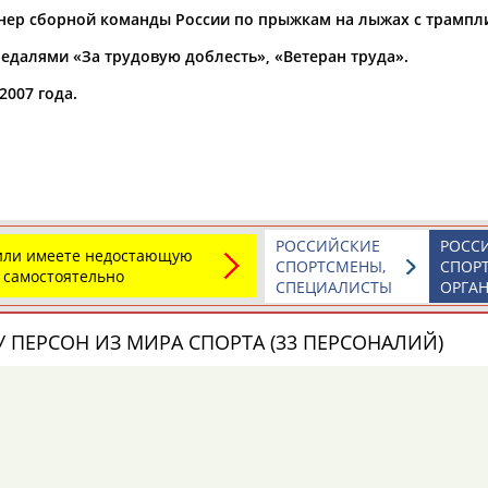
нер сборной команды России по прыжкам на лыжах с трампл
а рождения
едалями «За трудовую доблесть», «Ветеран труда».
по
чч
мм
год
чч
мм
год
2007 года.
РОССИЙСКИЕ
РОСС
 или имеете недостающую
СПОРТСМЕНЫ,
СПОР
 самостоятельно
СПЕЦИАЛИСТЫ
ОРГА
 ПЕРСОН ИЗ МИРА СПОРТА (33 ПЕРСОНАЛИЙ)
Юлия
Дмитрий
Тамилла
Елена
Татьяна
Евгений
АБАЛАКИНА
АБАРЕНОВ
АБАСОВА
ДАВЫДОВА
ДОРОВСКИХ
ПЛАТОВ
(САМОЛЕНКО,
ХАМИТОВА))