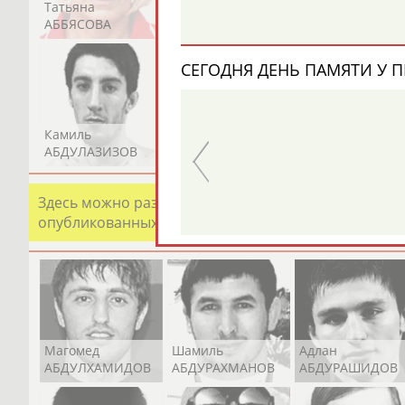
Татьяна
Акжана
Артур
АББЯСОВА
АБДИКАРИМОВА
АБДРАХМАНОВ
СЕГОДНЯ ДЕНЬ ПАМЯТИ У П
Альгирдас
Иван
ЛАУРИТЕНАС
ОГАНОВ
Камиль
Загалав
Камалудин
АБДУЛАЗИЗОВ
АБДУЛБЕКОВ
АБДУЛДАУДОВ
Здесь можно разместить информацию о хорошо изв
опубликованных записях. Страна должна знать свои
Магомед
Шамиль
Адлан
АБДУЛХАМИДОВ
АБДУРАХМАНОВ
АБДУРАШИДОВ