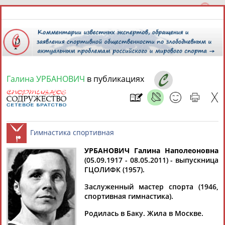
Галина УРБАНОВИЧ
в публикациях
6 августа 2026 года,
16:59
СПОРТСМЕНЫ, ТРЕНЕРЫ И СПЕЦИАЛИСТЫ
13181
персон
Расширенный поиск
Найдено:
УРБАНОВИЧ Галина Наполеоновна
(05.09.1917 - 08.05.2011) - выпускница
ГЦОЛИФК (1957).
Гимнастика спортивная
Заслуженный мастер спорта (1946,
спортивная гимнастика).
Аслаудин
Елена
Мария
Юлия
Родилась в Баку. Жила в Москве.
АБАЕВ
АБАИМОВА
АБАКУМОВА
АБАЛАКИНА