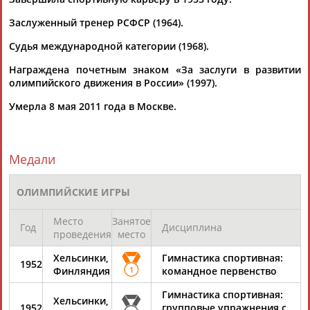
Заслуженный тренер РСФСР (1964).
Судья международной категории (1968).
Награждена почетным знаком «За заслуги в развитии
олимпийского движения в России» (1997).
Каримжан
Аделя
Андрей
Герман
Умерла 8 мая 2011 года в Москве.
АБДРАХМАНОВ
АБДРАХМАНОВА
АБДУВАЛИЕВ
АБДУЛАЕВ
Медали
Рамазан
Тагир
Камиль
Загалав
ОЛИМПИЙСКИЕ ИГРЫ
АБДУЛАЕВ
АБДУЛАЕВ
АБДУЛАЗИЗОВ
АБДУЛБЕКОВ
Место
Занятое
Год
Дисциплина
проведения
место
Хельсинки,
Гимнастика спортивная:
Камалудин
Абдула
Магомед
Назир
1952
Финляндия
1
командное первенство
АБДУЛДАУДОВ
АБДУЛЖАЛИЛОВ
АБДУЛКАГИРОВ
АБДУЛЛАЕВ
Гимнастика спортивная:
Хельсинки,
1952
групповые упражнения с