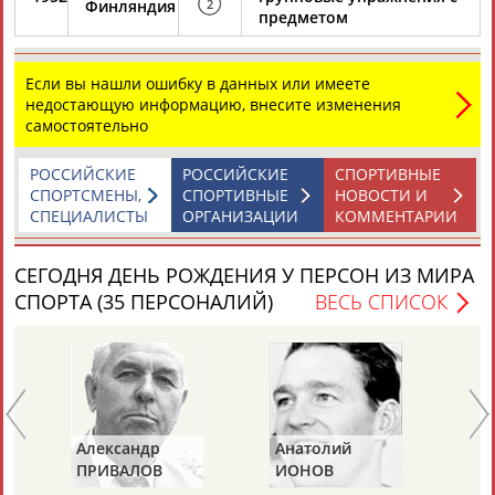
ЕЩЁ ПЕРСОНЫ
Финляндия
2
предметом
24 персон из 13181
Если вы нашли ошибку в данных или имеете
недостающую информацию, внесите изменения
самостоятельно
ТАБЛО АКТИВНОСТИ
РОССИЙСКИЕ
РОССИЙСКИЕ
СПОРТИВНЫЕ
СПОРТСМЕНЫ,
СПОРТИВНЫЕ
НОВОСТИ И
СПЕЦИАЛИСТЫ
ОРГАНИЗАЦИИ
КОММЕНТАРИИ
ЦЕЛИ ПРОЕКТА
КОНТАКТЫ
НАШИ КНОПКИ
РЕКЛАМА
СЕГОДНЯ ДЕНЬ РОЖДЕНИЯ У ПЕРСОН ИЗ МИРА
СПОРТА (35 ПЕРСОНАЛИЙ)
ВЕСЬ СПИСОК
Вопросы сотрудничества и совместной деятельности
inform@infosport.ru
Адресов в новостной рассылке: 996
Подпишись
Александр
Анатолий
Ан
ПРИВАЛОВ
ИОНОВ
Ц
©
Стадион, 1998-2026