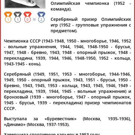
Олимпийская чемпионка (1952 -
команда).
=
Серебряный призер Олимпийских
1
1
0
2
игр (1952 - групповые упражнения с
Дмитрий
Тамилла
Рамазан
Ростом
предметом).
АБАРЕНОВ
АБАСОВА
АБАЧАРАЕВ
АБАШИДЗЕ
Чемпионка СССР (1943-1948, 1950 - многоборье, 1946, 1952
- вольные упражнения, 1944, 1946, 1948-1950 - брусья,
1947, 1948 - бревно, 1943, 1948 - опорный прыжок, 1948 -
перекладина, 1939, 1944, 1946, 1948-1950, 1952 - кольца,
Флюра
Татьяна
Акжана
Артур
1943-1945 - конь).
АББАТЕ-
АББЯСОВА
АБДИКАРИМОВА
АБДРАХМАНОВ
БУЛАТОВА
Серебряный (1949, 1951, 1953 - многоборье, 1944-1946,
1949, 1950 - опорный прыжок, 1943, 1951 - брусья, 1950 -
бревно, 1943, 1945, 1953 - кольца, 1943, 1945, 1946, 1949 -
перекладина, 1939, 1944, 1945 - вольные упражнения) и
бронзовый (1939 - многоборье, 1947 - опорный прыжок,
1945 - брусья, 1939 - перекладина) призер чемпионатов
СССР.
Выступала за «Буревестник» (Москва, 1935-1936),
«Динамо» (Москва, 1937-1953).
Завершила спортивную карьеру в 1953 году.