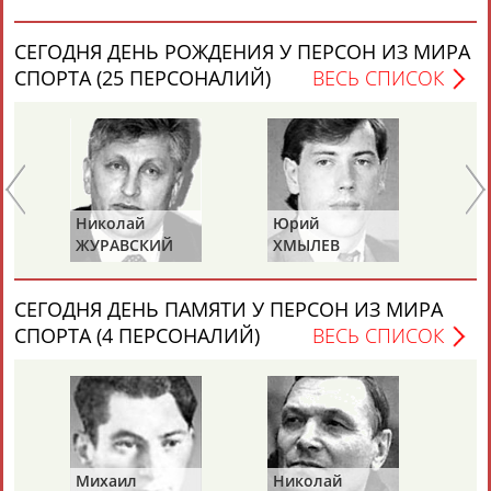
СЕГОДНЯ ДЕНЬ РОЖДЕНИЯ У ПЕРСОН ИЗ МИРА
СПОРТА (25 ПЕРСОНАЛИЙ)
ВЕСЬ СПИСОК
Каримжан
Аделя
Андрей
Герман
АБДРАХМАНОВ
АБДРАХМАНОВА
АБДУВАЛИЕВ
АБДУЛАЕВ
Николай
Юрий
Ми
ЖУРАВСКИЙ
ХМЫЛЕВ
НА
Рамазан
Тагир
Камиль
Загалав
СЕГОДНЯ ДЕНЬ ПАМЯТИ У ПЕРСОН ИЗ МИРА
АБДУЛАЕВ
АБДУЛАЕВ
АБДУЛАЗИЗОВ
АБДУЛБЕКОВ
СПОРТА (4 ПЕРСОНАЛИЙ)
ВЕСЬ СПИСОК
Камалудин
Абдула
Магомед
Назир
АБДУЛДАУДОВ
АБДУЛЖАЛИЛОВ
АБДУЛКАГИРОВ
АБДУЛЛАЕВ
Михаил
Николай
Ви