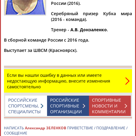
России (2016).
Серебряный призер Кубка мира
(2016 - команда).
Дмитрий
Тамилла
Рамазан
Ростом
Тренер -
А.В. Донзаленко
.
АБАРЕНОВ
АБАСОВА
АБАЧАРАЕВ
АБАШИДЗЕ
В сборной команде России с 2016 года.
Выступает за ШВСМ (Красноярск).
Флюра
Татьяна
Акжана
Артур
АББАТЕ-
АББЯСОВА
АБДИКАРИМОВА
АБДРАХМАНОВ
БУЛАТОВА
Если вы нашли ошибку в данных или имеете
недостающую информацию, внесите изменения
самостоятельно
РОССИЙСКИЕ
РОССИЙСКИЕ
СПОРТИВНЫЕ
СПОРТСМЕНЫ,
СПОРТИВНЫЕ
НОВОСТИ И
СПЕЦИАЛИСТЫ
ОРГАНИЗАЦИИ
КОММЕНТАРИИ
НАПИСАТЬ
Александр ЗЕЛЕНКОВ
ПРИВЕТСТВИЕ / ПОЗДРАВЛЕНИЕ /
СООБЩЕНИЕ