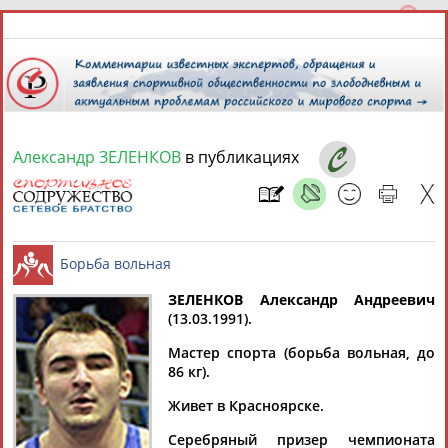
Александр ЗЕЛЕНКОВ
в публикациях
8 августа 2026 года,
04:01
СПОРТСМЕНЫ, ТРЕНЕРЫ И СПЕЦИАЛИСТЫ
13181
персон
Расширенный поиск
Найдено:
ЗЕЛЕНКОВ Александр Андреевич
(13.03.1991).
Борьба вольная
Мастер спорта (борьба вольная, до
86 кг).
Живет в Красноярске.
Аслаудин
Елена
Мария
Юлия
АБАЕВ
АБАИМОВА
АБАКУМОВА
АБАЛАКИНА
Серебряный призер чемпионата