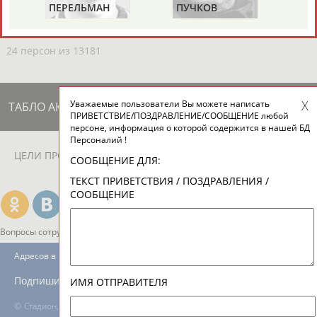
ЕЩЁ ПЕРСОНЫ
ПЕРЕЛЬМАН
ПУЧКОВ
Т
(ПЕРЛЬМАН)
24 персон из 13181
Уважаемые пользователи Вы можете написать
ТАБЛО АКТИВНОСТИ
ПРИВЕТСТВИЕ/ПОЗДРАВЛЕНИЕ/СООБЩЕНИЕ любой
персоне, информация о которой содержится в нашей БД
Персоналий !
ЦЕЛИ ПРОЕКТА
КОНТАКТЫ
НАШИ КНОПКИ
РЕКЛАМА
СООБЩЕНИЕ ДЛЯ:
ТЕКСТ ПРИВЕТСТВИЯ / ПОЗДРАВЛЕНИЯ /
СООБЩЕНИЕ
Вопросы сотрудничества и совместной деятельности
inform@infosport.ru
Адресов в новостной рассылке: 996
Подпишись
ИМЯ ОТПРАВИТЕЛЯ
©
Стадион, 1998-2026