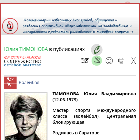
Юлия ТИМОНОВА
в публикациях
6 августа 2026 года,
10:16
СПОРТСМЕНЫ, ТРЕНЕРЫ И СПЕЦИАЛИСТЫ
ТИМОНОВА Юлия Владимировна
1
персона
Расширенный поиск
Найдено:
(12.06.1973).
Волейбол
Мастер спорта международного
класса (волейбол). Центральная
блокирующая.
Родилась в Саратове.
Юлия