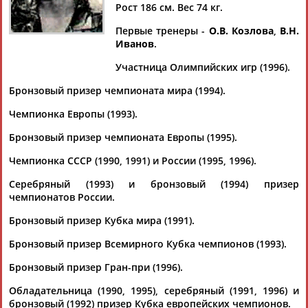
ТИМОНОВА
Рост 186 см. Вес 74 кг.
Первые тренеры -
О.В. Козлова
,
В.Н.
Иванов
.
Ваш запрос: "Юлия ТИМОНОВА"
Участница Олимпийских игр (1996).
По условиям запроса публикаций нет
Бронзовый призер чемпионата мира (1994).
Чемпионка Европы (1993).
Бронзовый призер чемпионата Европы (1995).
Чемпионка СССР (1990, 1991) и России (1995, 1996).
ТАБЛО АКТИВНОСТИ
Серебряный (1993) и бронзовый (1994) призер
чемпионатов России.
ЦЕЛИ ПРОЕКТА
КОНТАКТЫ
НАШИ КНОПКИ
РЕКЛАМА
Бронзовый призер Кубка мира (1991).
Бронзовый призер Всемирного Кубка чемпионов (1993).
Бронзовый призер Гран-при (1996).
Обладательница (1990, 1995), серебряный (1991, 1996) и
Вопросы сотрудничества и совместной деятельности
inform@infosport.ru
бронзовый (1992) призер Кубка европейских чемпионов.