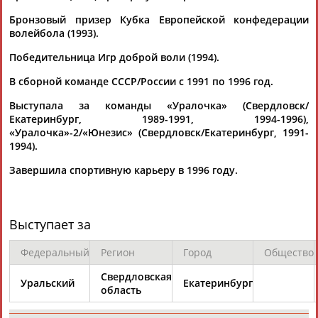
Адресов в новостной рассылке: 996
Бронзовый призер Кубка Европейской конфедерации
Подпишись
волейбола (1993).
Победительница Игр доброй воли (1994).
©
Стадион, 1998-2026
Разработка и поддержка ООО НАИТ «Стадион»
В сборной команде СССР/России с 1991 по 1996 год.
Выступала за команды «Уралочка» (Свердловск/
Екатеринбург, 1989-1991, 1994-1996),
«Уралочка»-2/«Юнезис» (Свердловск/Екатеринбург, 1991-
1994).
Завершила спортивную карьеру в 1996 году.
Выступает за
Федеральный
Регион
Город
Общество
Свердловская
Уральский
Екатеринбург
область