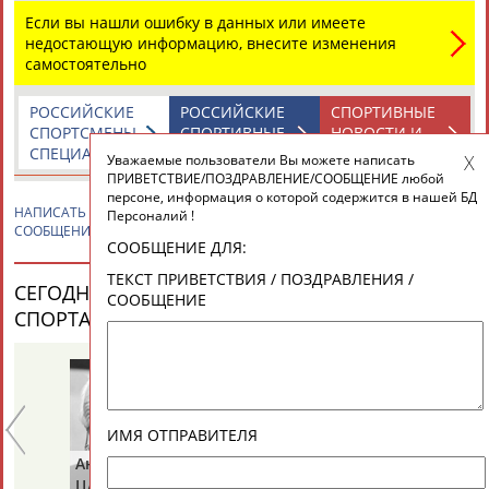
Если вы нашли ошибку в данных или имеете
недостающую информацию, внесите изменения
самостоятельно
РОССИЙСКИЕ
РОССИЙСКИЕ
СПОРТИВНЫЕ
СПОРТСМЕНЫ,
СПОРТИВНЫЕ
НОВОСТИ И
СПЕЦИАЛИСТЫ
ОРГАНИЗАЦИИ
КОММЕНТАРИИ
Уважаемые пользователи Вы можете написать
ПРИВЕТСТВИЕ/ПОЗДРАВЛЕНИЕ/СООБЩЕНИЕ любой
персоне, информация о которой содержится в нашей БД
НАПИСАТЬ
Юлия ТИМОНОВА
ПРИВЕТСТВИЕ / ПОЗДРАВЛЕНИЕ /
Персоналий !
СООБЩЕНИЕ
СООБЩЕНИЕ ДЛЯ:
ТЕКСТ ПРИВЕТСТВИЯ / ПОЗДРАВЛЕНИЯ /
СЕГОДНЯ ДЕНЬ РОЖДЕНИЯ У ПЕРСОН ИЗ МИРА
СООБЩЕНИЕ
СПОРТА (35 ПЕРСОНАЛИЙ)
ВЕСЬ СПИСОК
ИМЯ ОТПРАВИТЕЛЯ
Анатолий
Виктор
Ва
ЦАРИК
БАЖЕНОВ
С