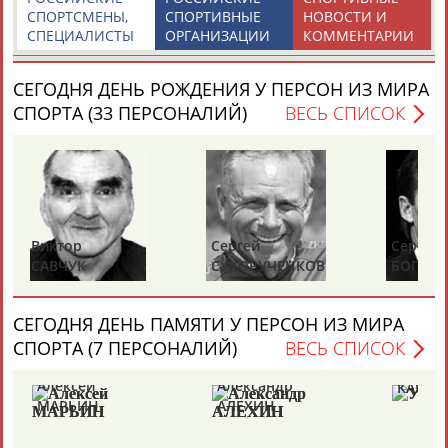
СПОРТСМЕНЫ,
СПОРТИВНЫЕ
НОВОСТИ И
СПЕЦИАЛИСТЫ
ОРГАНИЗАЦИИ
КОММЕНТАРИИ
СЕГОДНЯ ДЕНЬ РОЖДЕНИЯ У ПЕРСОН ИЗ МИРА
СПОРТА (33 ПЕРСОНАЛИЙ)
ВЕСЬ СПИСОК
Сергей
Сергей
Ла
СУХОРУЧЕНКОВ
БОГДАНЧИКОВ
Ц
СЕГОДНЯ ДЕНЬ ПАМЯТИ У ПЕРСОН ИЗ МИРА
СПОРТА (7 ПЕРСОНАЛИЙ)
ВЕСЬ СПИСОК
Уно
Александр
КАЯК
АЛЕХИН