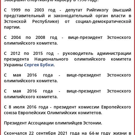
11.07.2016
С 1999 по 2003 год - депутат Рийгикогу (высший
представительный и законодательный орган власти в
Эстонской Республике) от социал-демократической
партии.
С 2004 по 2008 год - вице-президент Эстонского
ТАБЛО АКТИВНОСТИ
олимпийского комитета.
С 2012 по 2015 год - руководитель администрации
президента Национального олимпийского комитета
ЦЕЛИ ПРОЕКТА
КОНТАКТЫ
НАШИ КНОПКИ
РЕКЛАМА
Украины
Сергея Бубки
.
С мая 2016 года - вице-президент Эстонского
олимпийского комитета.
С мая 2016 года - вице-президент Эстонского
Вопросы сотрудничества и совместной деятельности
inform@infosport.ru
олимпийского комитета.
Адресов в новостной рассылке: 997
С 8 июля 2016 года - президент комиссии Европейского
союза Европейских Олимпийских комитетов.
Подпишись
Президент Ассоциации олимпийцев Эстонии.
©
Стадион, 1998-2026
Скончался 22 сентября 2021 года на 64-м году жизни в
Разработка и поддержка ООО НАИТ «Стадион»