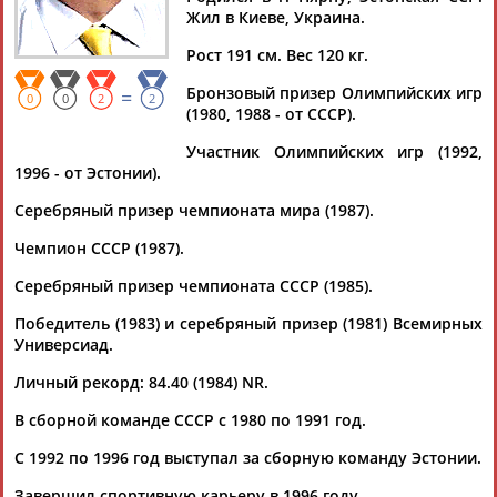
Двукратный бронзовый призер Олимпийских игр в метании
Жил в Киеве, Украина.
молота, мастер спорта СССР
Юри
Тамм
умер в Эстонии в
возрасте 64 лет. ... ...64 лет. Об этом сообщила в среду газета
Рост 191 см. Вес 120 кг.
Postimees.
Тамм
стал бронзовым призером Олимпийских
игр в Москве в 1980...
Бронзовый призер Олимпийских игр
=
0
0
2
2
(Проект:
Информационное агентство СТАДИОН
)
(1980, 1988 - от СССР).
23.09.2021
Участник Олимпийских игр (1992,
Московская Олимпиада: как все продолжалось
1996 - от Эстонии).
...их опередили.. Действительно, наша дружная четверка –
Юрий
Каширин, Олег Логвин, Анатолий Яркин, Сергей
Серебряный призер чемпионата мира (1987).
Шелпаков -... ...Анатолия Бондарчука- его земляк
Юрий
Седых, эстонец
Юри
Тамм
, а также ростовчанин Сергей
Чемпион СССР (1987).
Литвинов. Мировой рекорд,...
Серебряный призер чемпионата СССР (1985).
(Проект:
Информационное агентство СТАДИОН
)
18.07.2020
Победитель (1983) и серебряный призер (1981) Всемирных
Бывший советский легкоатлет Юри Тамм назначен
Универсиад.
президентом комиссии Европейского соза ЕОК
Личный рекорд: 84.40 (1984) NR.
Бывший советский и эстонский легкоатлет
Юри
Тамм
назначен президентом комиссии Европейского союза
В сборной команде СССР с 1980 по 1991 год.
Европейских Олимпийских ком... ...вклад в решение
спортивных вопросов в Европе", - сказал
Тамм
. Напомним,
С 1992 по 1996 год выступал за сборную команду Эстонии.
что
Юри
Тамм
становился бронзовым призером...
(Проект:
Информационное агентство СТАДИОН
)
Завершил спортивную карьеру в 1996 году.