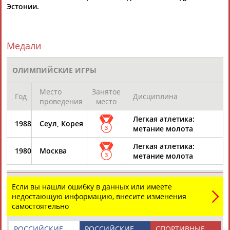
Эстонии.
Медали
ОЛИМПИЙСКИЕ ИГРЫ
Место
Занятое
Год
Дисциплина
проведения
место
Легкая атлетика:
1988
Сеул, Корея
3
метание молота
Легкая атлетика:
1980
Москва
3
метание молота
Если вы нашли ошибку в данных или имеете
недостающую информацию, внесите изменения
самостоятельно
РОССИЙСКИЕ
РОССИЙСКИЕ
СПОРТИВНЫЕ