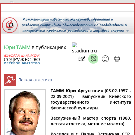
10 августа 2026 года,
09:17
СПОРТСМЕНЫ, ТРЕНЕРЫ И СПЕЦИАЛИСТЫ
Юри ТАММ
в публикациях
1
персона
Расширенный поиск
Найдено:
ТАММ Юри Аугустович
(05.02.1957 -
22.09.2021) - выпускник Киевского
государственного института
Юри
Ваш запрос: "Юри ТАММ"
Легкая атлетика
физической культуры.
ТАММ
Документы 1-3 из 3 найденных уникальных документов
Заслуженный мастер спорта (1980,
легкая атлетика, метание молота).
Скончался двукратный призер Игр Олимпиад в метании
молота Юри Тамм
Родился в г. Пярну, Эстонская ССР.