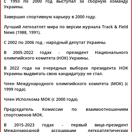
С 1993 по 2000 год выступал за сборную команду
ЕЩЁ ПЕРСОНЫ
Украины.
Завершил спортивную карьеру в 2000 году.
24 персон из 13181
Лучший легкоатлет мира по версии журнала Track & Field
News (1988, 1991).
С 2002 по 2006 год - народный депутат Украины.
ТАБЛО АКТИВНОСТИ
В 2005-2022 годах - президент Национального
олимпийского комитета (НОК) Украины.
ЦЕЛИ ПРОЕКТА
КОНТАКТЫ
НАШИ КНОПКИ
РЕКЛАМА
В 2022 года на очередных выборах президента НОК
Украины выдвигать свою кандидатуру не стал.
Член Международного олимпийского комитета (МОК) (с
1999 года).
Вопросы сотрудничества и совместной деятельности
inform@infosport.ru
Член Исполкома МОК (с 2000 года).
Адресов в новостной рассылке: 996
Председатель Комиссии по взаимоотношениям
спортсменов МОК.
Подпишись
В 2015-2023 годах - первый вице-президент
©
Стадион, 1998-2026
Международной ассоциации легкоатлетических