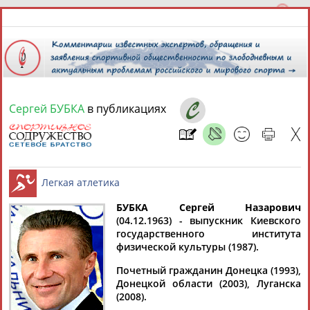
Сергей БУБКА
в публикациях
8 августа 2026 года,
13:48
СПОРТСМЕНЫ, ТРЕНЕРЫ И СПЕЦИАЛИСТЫ
13181
персон
Расширенный поиск
Найдено:
БУБКА Сергей Назарович
(04.12.1963) - выпускник Киевского
государственного института
Легкая атлетика
физической культуры (1987).
Почетный гражданин Донецка (1993),
Донецкой области (2003), Луганска
Аслаудин
Елена
Мария
Юлия
(2008).
АБАЕВ
АБАИМОВА
АБАКУМОВА
АБАЛАКИНА