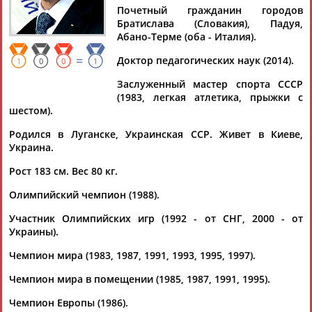
Почетный гражданин городов
Братислава (Словакия), Падуя,
Абано-Терме (оба - Италия).
=
Доктор педагогических наук (2014).
Дмитрий
Тамилла
Рамазан
Ростом
1
0
0
1
АБАРЕНОВ
АБАСОВА
АБАЧАРАЕВ
АБАШИДЗЕ
Заслуженный мастер спорта СССР
(1983, легкая атлетика, прыжки с
шестом).
Родился в Луганске, Украинская ССР. Живет в Киеве,
Флюра
Татьяна
Акжана
Артур
Украина.
АББАТЕ-
АББЯСОВА
АБДИКАРИМОВА
АБДРАХМАНОВ
БУЛАТОВА
Рост 183 см. Вес 80 кг.
Олимпийский чемпион (1988).
Участник Олимпийских игр (1992 - от СНГ, 2000 - от
Украины).
Чемпион мира (1983, 1987, 1991, 1993, 1995, 1997).
Чемпион мира в помещении (1985, 1987, 1991, 1995).
Чемпион Европы (1986).