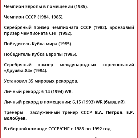
Чемпион Европы в помещении (1985).
Чемпион СССР (1984, 1985).
Серебряный призер чемпионата СССР (1982). Бронзовый
призер чемпионата СНГ (1992).
Победитель Кубка мира (1985).
Каримжан
Аделя
Андрей
Герман
АБДРАХМАНОВ
АБДРАХМАНОВА
АБДУВАЛИЕВ
АБДУЛАЕВ
Победитель Кубка Европы (1985).
Серебряный призер международных соревнований
«Дружба-84» (1984).
Рамазан
Тагир
Камиль
Загалав
Установил 35 мировых рекордов.
АБДУЛАЕВ
АБДУЛАЕВ
АБДУЛАЗИЗОВ
АБДУЛБЕКОВ
Личный рекорд: 6,14 (1994) WR.
Личный рекорд в помещении: 6,15 (1993) WR (бывший).
Тренеры - заслуженный тренер СССР
В.А. Петров
, Е.Р.
Камалудин
Абдула
Магомед
Назир
Волобуев
.
АБДУЛДАУДОВ
АБДУЛЖАЛИЛОВ
АБДУЛКАГИРОВ
АБДУЛЛАЕВ
В сборной команде СССР/СНГ с 1983 по 1992 год.