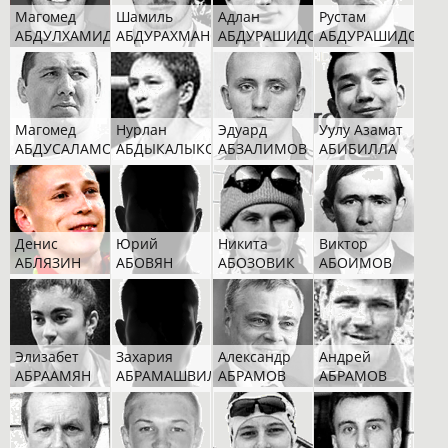
Магомед
Шамиль
Адлан
Рустам
АБДУЛХАМИДОВ
АБДУРАХМАНОВ
АБДУРАШИДОВ
АБДУРАШИДОВ
Магомед
Нурлан
Эдуард
Уулу Азамат
АБДУСАЛАМОВ
АБДЫКАЛЫКОВ
АБЗАЛИМОВ
АБИБИЛЛА
Денис
Юрий
Никита
Виктор
АБЛЯЗИН
АБОВЯН
АБОЗОВИК
АБОИМОВ
Элизабет
Захария
Александр
Андрей
АБРААМЯН
АБРАМАШВИЛИ
АБРАМОВ
АБРАМОВ