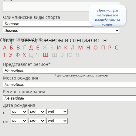
Просмотры
материалов
Олимпийские виды спорта
платформы за
сутки:
Спортсмены, тренеры и специалисты
Виды спорта (160):
А
Б
В
Г
Д
Е
Ж
З
И
К
Л
М
Н
О
П
Р
С
Т
У
Ф
Х
Ц
Ч
Ш
Щ
Э
Ю
Я
Представляет регион*
* для действующих спортсменов
Место рождения
Регион проживания
Дата рождения
с
по