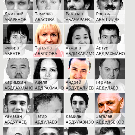
Дмитрий
Тамилла
Рамазан
Ростом
АБАРЕНОВ
АБАСОВА
АБАЧАРАЕВ
АБАШИДЗЕ
Флюра
Татьяна
Акжана
Артур
АББАТЕ-
АББЯСОВА
АБДИКАРИМОВА
АБДРАХМАНОВ
БУЛАТОВА
Каримжан
Аделя
Андрей
Герман
АБДРАХМАНОВ
АБДРАХМАНОВА
АБДУВАЛИЕВ
АБДУЛАЕВ
Рамазан
Тагир
Камиль
Загалав
АБДУЛАЕВ
АБДУЛАЕВ
АБДУЛАЗИЗОВ
АБДУЛБЕКОВ