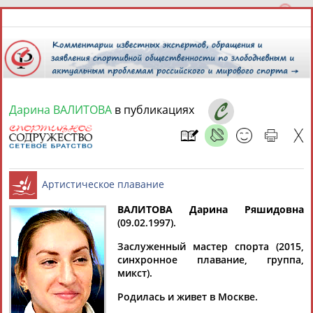
Дарина ВАЛИТОВА
в публикациях
9 августа 2026 года,
17:35
СПОРТСМЕНЫ, ТРЕНЕРЫ И СПЕЦИАЛИСТЫ
13181
персон
Расширенный поиск
Найдено:
ВАЛИТОВА Дарина Ряшидовна
(09.02.1997).
Артистическое плавание
Заслуженный мастер спорта (2015,
синхронное плавание, группа,
микст).
Аслаудин
Елена
Мария
Юлия
Родилась и живет в Москве.
АБАЕВ
АБАИМОВА
АБАКУМОВА
АБАЛАКИНА