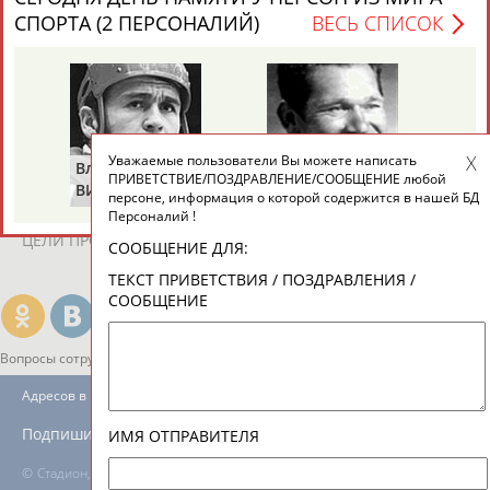
ЕЩЁ ПЕРСОНЫ
СПОРТА (2 ПЕРСОНАЛИЙ)
ВЕСЬ СПИСОК
24 персон из 13181
Уважаемые пользователи Вы можете написать
ТАБЛО АКТИВНОСТИ
Владимир
Володар
ПРИВЕТСТВИЕ/ПОЗДРАВЛЕНИЕ/СООБЩЕНИЕ любой
ВИКУЛОВ
ЗВЕЗДКИН
персоне, информация о которой содержится в нашей БД
Персоналий !
ЦЕЛИ ПРОЕКТА
КОНТАКТЫ
НАШИ КНОПКИ
РЕКЛАМА
СООБЩЕНИЕ ДЛЯ:
ТЕКСТ ПРИВЕТСТВИЯ / ПОЗДРАВЛЕНИЯ /
СООБЩЕНИЕ
Вопросы сотрудничества и совместной деятельности
inform@infosport.ru
Адресов в новостной рассылке: 996
Подпишись
ИМЯ ОТПРАВИТЕЛЯ
©
Стадион, 1998-2026