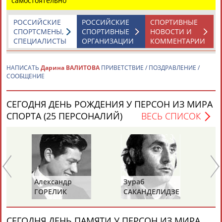
самостоятельно
РОССИЙСКИЕ
РОССИЙСКИЕ
СПОРТИВНЫЕ
СПОРТСМЕНЫ,
СПОРТИВНЫЕ
НОВОСТИ И
СПЕЦИАЛИСТЫ
ОРГАНИЗАЦИИ
КОММЕНТАРИИ
НАПИСАТЬ
Дарина ВАЛИТОВА
ПРИВЕТСТВИЕ / ПОЗДРАВЛЕНИЕ /
Каримжан
Аделя
Андрей
Герман
СООБЩЕНИЕ
АБДРАХМАНОВ
АБДРАХМАНОВА
АБДУВАЛИЕВ
АБДУЛАЕВ
СЕГОДНЯ ДЕНЬ РОЖДЕНИЯ У ПЕРСОН ИЗ МИРА
СПОРТА (25 ПЕРСОНАЛИЙ)
ВЕСЬ СПИСОК
Рамазан
Тагир
Камиль
Загалав
АБДУЛАЕВ
АБДУЛАЕВ
АБДУЛАЗИЗОВ
АБДУЛБЕКОВ
Александр
Зураб
Ол
Камалудин
Абдула
Магомед
Назир
ГОРЕЛИК
САКАНДЕЛИДЗЕ
КН
АБДУЛДАУДОВ
АБДУЛЖАЛИЛОВ
АБДУЛКАГИРОВ
АБДУЛЛАЕВ
СЕГОДНЯ ДЕНЬ ПАМЯТИ У ПЕРСОН ИЗ МИРА