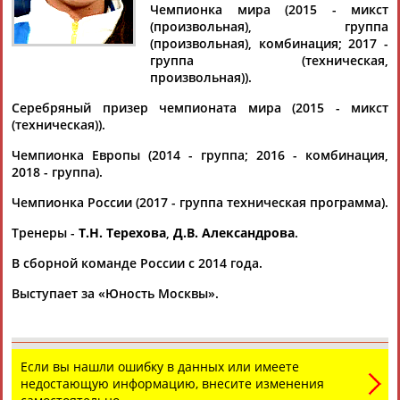
Чемпионка мира (2015 - микст
(произвольная), группа
(произвольная), комбинация; 2017 -
группа (техническая,
произвольная)).
Дмитрий
Тамилла
Рамазан
Ростом
АБАРЕНОВ
АБАСОВА
АБАЧАРАЕВ
АБАШИДЗЕ
Серебряный призер чемпионата мира (2015 - микст
(техническая)).
Чемпионка Европы (2014 - группа; 2016 - комбинация,
2018 - группа).
Флюра
Татьяна
Акжана
Артур
АББАТЕ-
АББЯСОВА
АБДИКАРИМОВА
АБДРАХМАНОВ
Чемпионка России (2017 - группа техническая программа).
БУЛАТОВА
Тренеры -
Т.Н. Терехова
,
Д.В. Александрова
.
В сборной команде России с 2014 года.
Выступает за «Юность Москвы».
Если вы нашли ошибку в данных или имеете
недостающую информацию, внесите изменения