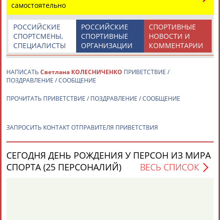
Если вы нашли ошибку в данных или имеете
недостающую информацию, внесите изменения
самостоятельно
РОССИЙСКИЕ
РОССИЙСКИЕ
СПОРТИВНЫЕ
СПОРТСМЕНЫ,
СПОРТИВНЫЕ
НОВОСТИ И
СПЕЦИАЛИСТЫ
ОРГАНИЗАЦИИ
КОММЕНТАРИИ
НАПИСАТЬ
Светлана КОЛЕСНИЧЕНКО
ПРИВЕТСТВИЕ /
ПОЗДРАВЛЕНИЕ / СООБЩЕНИЕ
ПРОЧИТАТЬ ПРИВЕТСТВИЕ / ПОЗДРАВЛЕНИЕ / СООБЩЕНИЕ
ЗАПРОСИТЬ КОНТАКТ ОТПРАВИТЕЛЯ ПРИВЕТСТВИЯ
СЕГОДНЯ ДЕНЬ РОЖДЕНИЯ У ПЕРСОН ИЗ МИРА
СПОРТА (25 ПЕРСОНАЛИЙ)
ВЕСЬ СПИСОК
Алексей
Андрей
Ю
ВОЕВОДИН
КАБАНОВ
ПА