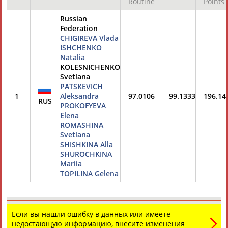
Technical
Final
Team
Results
Rank
Routine
Points
Russian
Federation
CHIGIREVA Vlada
ISHCHENKO
Natalia
KOLESNICHENKO
Svetlana
PATSKEVICH
1
Aleksandra
97.0106
99.1333
196.14
RUS
PROKOFYEVA
Elena
ROMASHINA
Svetlana
SHISHKINA Alla
SHUROCHKINA
Mariia
TOPILINA Gelena