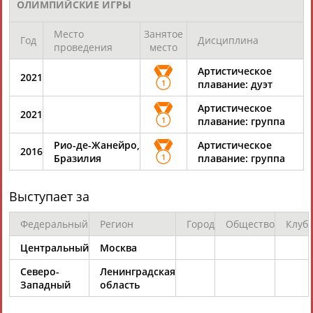
ОЛИМПИЙСКИЕ ИГРЫ
Разработка и поддержка ООО НАИТ «Стадион»
Место
Занятое
Год
Дисциплина
проведения
место
Артистическое
2021
1
плавание: дуэт
Артистическое
2021
1
плавание: группа
Рио-де-Жанейро,
Артистическое
2016
Бразилия
1
плавание: группа
Выступает за
Федеральный
Регион
Город
Общество
Клуб
Центральный
Москва
Северо-
Ленинградская
Западный
область