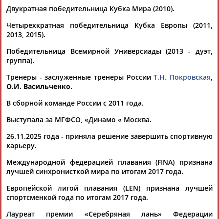
Двукратная победительница Кубка Мира (2010).
Четырехкратная победительница Кубка Европы (2011,
2013, 2015).
Победительница Всемирной Универсиады (2013 - дуэт,
группа).
Каримжан
Аделя
Андрей
Герман
Тренеры - заслуженные тренеры России
Т.Н. Покровская
,
АБДРАХМАНОВ
АБДРАХМАНОВА
АБДУВАЛИЕВ
АБДУЛАЕВ
Рамазан
Камиль
О.И. Васильченко
.
АБДУЛАЕВ
АБДУЛАЗИЗОВ
В сборной команде России с 2011 года.
Выступала за МГФСО, «Динамо « Москва.
Тагир
Загалав
26.11.2025 года - приняла решение завершить спортивную
АБДУЛАЕВ
АБДУЛБЕКОВ
карьеру.
Международной федерацией плавания (FINA) признана
лучшей синхронисткой мира по итогам 2017 года.
Камалудин
Абдула
Магомед
Назир
Европейской лигой плавания (LEN) признана лучшей
АБДУЛДАУДОВ
АБДУЛЖАЛИЛОВ
АБДУЛКАГИРОВ
АБДУЛЛАЕВ
спортсменкой года по итогам 2017 года.
Лауреат премии «Серебряная лань» Федерации