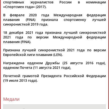
ЕЩЁ ПЕРСОНЫ
спортивных журналистов России в номинации
«Спортсмен года» (2017).
В феврале 2020 года Международная федерация
24 персон из 13181
плавания (FINA) признала спортсменку лучшей
синхронисткой 2019 года.
18 декабря 2021 года признана лучшей синхронисткой
ТАБЛО АКТИВНОСТИ
2021 года по версии Международной федерации
плавания (FINA).
Признана лучшей синхронисткой 2021 года по версии
ЦЕЛИ ПРОЕКТА
КОНТАКТЫ
НАШИ КНОПКИ
РЕКЛАМА
Европейской лиги плавания (LEN).
Награждена орденом Дружбы (25 августа 2016 года),
орденом Почета (11 августа 2021 года),
Почетной грамотой Президента Российской Федерации
Вопросы сотрудничества и совместной деятельности
inform@infosport.ru
(19 июля 2013 года).
Адресов в новостной рассылке: 996
Подпишись
Медали
©
Стадион, 1998-2026