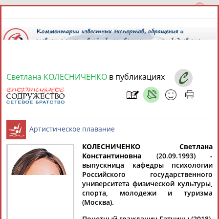
Светлана КОЛЕСНИЧЕНКО
в публикациях
9 августа 2026 года,
12:56
СПОРТСМЕНЫ, ТРЕНЕРЫ И СПЕЦИАЛИСТЫ
13181
персон
Расширенный поиск
Найдено:
КОЛЕСНИЧЕНКО Светлана
Константиновна
(20.09.1993) -
выпускница кафедры психологии
Артистическое плавание
Российского государственного
университета физической культуры,
спорта, молодежи и туризма
(Москва).
Аслаудин
Елена
Мария
Юлия
АБАЕВ
АБАИМОВА
АБАКУМОВА
АБАЛАКИНА
Почетный гражданин Гатчины (2018).