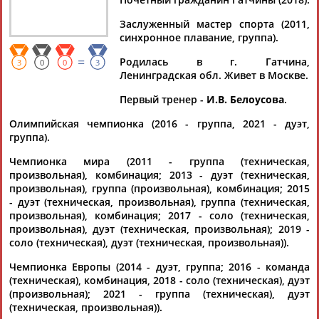
Заслуженный мастер спорта (2011,
синхронное плавание, группа).
=
Родилась в г. Гатчина,
Дмитрий
Тамилла
Рамазан
Ростом
3
0
0
3
Ленинградская обл. Живет в Москве.
АБАРЕНОВ
АБАСОВА
АБАЧАРАЕВ
АБАШИДЗЕ
Артур
АБДРАХМАНОВ
Первый тренер -
И.В. Белоусова
.
Олимпийская чемпионка (2016 - группа, 2021 - дуэт,
группа).
Флюра
Татьяна
Акжана
АББАТЕ-
АББЯСОВА
АБДИКАРИМОВА
Чемпионка мира (2011 - группа (техническая,
БУЛАТОВА
произвольная), комбинация; 2013 - дуэт (техническая,
произвольная), группа (произвольная), комбинация; 2015
- дуэт (техническая, произвольная), группа (техническая,
произвольная), комбинация; 2017 - соло (техническая,
произвольная), дуэт (техническая, произвольная); 2019 -
соло (техническая), дуэт (техническая, произвольная)).
Чемпионка Европы (2014 - дуэт, группа; 2016 - команда
(техническая), комбинация, 2018 - соло (техническая), дуэт
(произвольная); 2021 - группа (техническая), дуэт
(техническая, произвольная)).