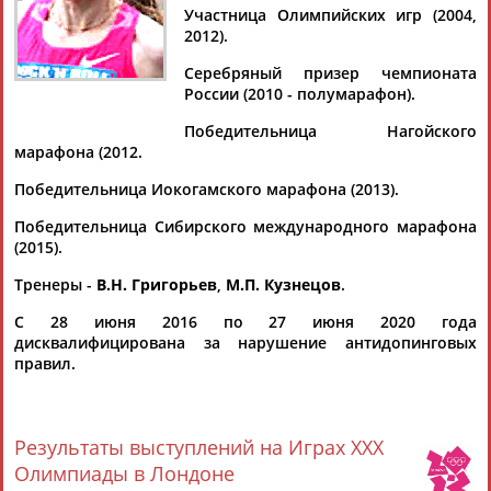
Участница Олимпийских игр (2004,
2012).
Серебряный призер чемпионата
России (2010 - полумарафон).
Дмитрий
Тамилла
Рамазан
Ростом
АБАРЕНОВ
АБАСОВА
АБАЧАРАЕВ
АБАШИДЗЕ
Победительница Нагойского
марафона (2012.
Победительница Иокогамского марафона (2013).
Флюра
Татьяна
Акжана
Артур
Победительница Сибирского международного марафона
АББАТЕ-
АББЯСОВА
АБДИКАРИМОВА
АБДРАХМАНОВ
(2015).
БУЛАТОВА
Тренеры -
В.Н. Григорьев
,
М.П. Кузнецов
.
С 28 июня 2016 по 27 июня 2020 года
дисквалифицирована за нарушение антидопинговых
правил.
Результаты выступлений на Играх XXX
Олимпиады в Лондоне