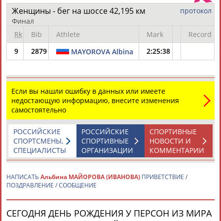
Женщины - бег на шоссе 42,195 км
протокол
Финал
Rk
Bib
Athlete
Mark
Record
9
2879
2:25:38
MAYOROVA Albina
Каримжан
Аделя
Андрей
Герман
АБДРАХМАНОВ
АБДРАХМАНОВА
АБДУВАЛИЕВ
АБДУЛАЕВ
Если вы нашли ошибку в данных или имеете
недостающую информацию, внесите изменения
самостоятельно
Рамазан
Тагир
Камиль
Загалав
РОССИЙСКИЕ
РОССИЙСКИЕ
СПОРТИВНЫЕ
АБДУЛАЕВ
АБДУЛАЕВ
АБДУЛАЗИЗОВ
АБДУЛБЕКОВ
СПОРТСМЕНЫ,
СПОРТИВНЫЕ
НОВОСТИ И
СПЕЦИАЛИСТЫ
ОРГАНИЗАЦИИ
КОММЕНТАРИИ
НАПИСАТЬ
Альбина МАЙОРОВА (ИВАНОВА)
ПРИВЕТСТВИЕ /
ПОЗДРАВЛЕНИЕ / СООБЩЕНИЕ
Камалудин
Абдула
Магомед
Назир
АБДУЛДАУДОВ
АБДУЛЖАЛИЛОВ
АБДУЛКАГИРОВ
АБДУЛЛАЕВ
СЕГОДНЯ ДЕНЬ РОЖДЕНИЯ У ПЕРСОН ИЗ МИРА