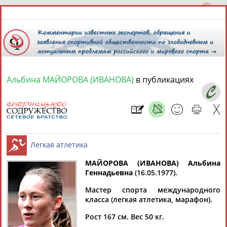
Альбина МАЙОРОВА (ИВАНОВА)
в публикациях
7 августа 2026 года,
11:33
СПОРТСМЕНЫ, ТРЕНЕРЫ И СПЕЦИАЛИСТЫ
13181
персон
Расширенный поиск
Найдено:
МАЙОРОВА (ИВАНОВА) Альбина
Геннадьевна
(16.05.1977).
Мастер спорта международного
Легкая атлетика
класса (легкая атлетика, марафон).
Аслаудин
Елена
Мария
Юлия
Рост 167 см. Вес 50 кг.
АБАЕВ
АБАИМОВА
АБАКУМОВА
АБАЛАКИНА