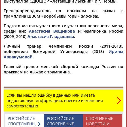
Тамилла
Рамазан
Ростом
Выступал за СДЮШОР «Летающий лыжник» и г. Пермь.
АБАСОВА
АБАЧАРАЕВ
АБАШИДЗЕ
Тренер-преподаватель по прыжкам на лыжах с
трамплина ШВСМ «Воробьевы горы» (Москва).
Подготовил пять участников и участниц первенства мира,
среди них
Анастасия Вещикова
и чемпионка России
Флюра
Татьяна
Акжана
Артур
(2009, 2010)
Анастасия Гладышева
.
АББАТЕ-
АББЯСОВА
АБДИКАРИМОВА
АБДРАХМАНОВ
БУЛАТОВА
Личный тренер чемпионки России (2011-2013),
победителя Всемирной Универсиады (2013)
Ирины
Аввакумовой
.
Главный тренер женской сборной команды России по
прыжкам на лыжах с трамплина.
Если вы нашли ошибку в данных или имеете
недостающую информацию, внесите изменения
самостоятельно
РОССИЙСКИЕ
РОССИЙСКИЕ
СПОРТИВНЫЕ
СПОРТСМЕНЫ,
СПОРТИВНЫЕ
НОВОСТИ И