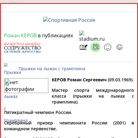
8 августа 2026 года,
03:24
Роман КЕРОВ
в публикациях
СПОРТСМЕНЫ, ТРЕНЕРЫ И СПЕЦИАЛИСТЫ
13181
персон
Расширенный поиск
Найдено:
КЕРОВ Роман Сергеевич
(09.03.1969).
Мастер спорта международного
Прыжки на лыжах с трамплина
класса (прыжки на лыжах с
трамплина).
Аслаудин
Елена
Мария
Юлия
АБАЕВ
АБАИМОВА
АБАКУМОВА
АБАЛАКИНА
Пятикратный чемпион России.
Серебряный призер чемпионата России (2001) в
Дмитрий
командном первенстве.
АБАРЕНОВ