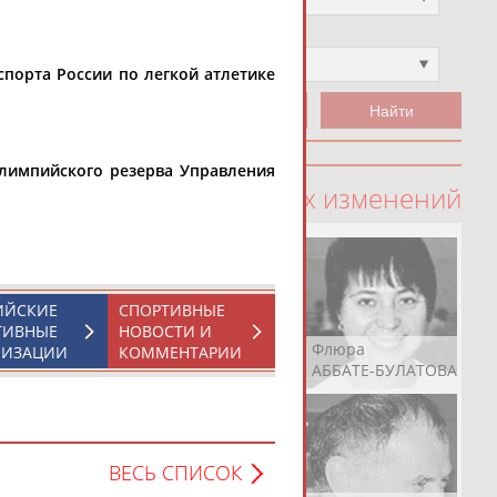
Чемпион
Не выбран
спорта России по легкой атлетике
лимпийского резерва Управления
100 последних изменений
ИЙСКИЕ
СПОРТИВНЫЕ
ТИВНЫЕ
НОВОСТИ И
Рамазан
Ростом
Флюра
НИЗАЦИИ
КОММЕНТАРИИ
АБАЧАРАЕВ
АБАШИДЗЕ
АББАТЕ-БУЛАТОВА
ВЕСЬ СПИСОК