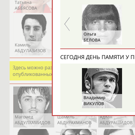
Татьяна
Акжана
Артур
АББЯСОВА
АБДИКАРИМОВА
АБДРАХМАНОВ
Ольга
Сергей
БЕЛОВА
ЛАСЬКОВ
Камиль
Загалав
Камалудин
АБДУЛАЗИЗОВ
АБДУЛБЕКОВ
АБДУЛДАУДОВ
СЕГОДНЯ ДЕНЬ ПАМЯТИ У П
Здесь можно разместить информацию о хорошо изв
опубликованных записях. Страна должна знать свои
Владимир
ВИКУЛОВ
Магомед
Шамиль
Адлан
АБДУЛХАМИДОВ
АБДУРАХМАНОВ
АБДУРАШИДОВ