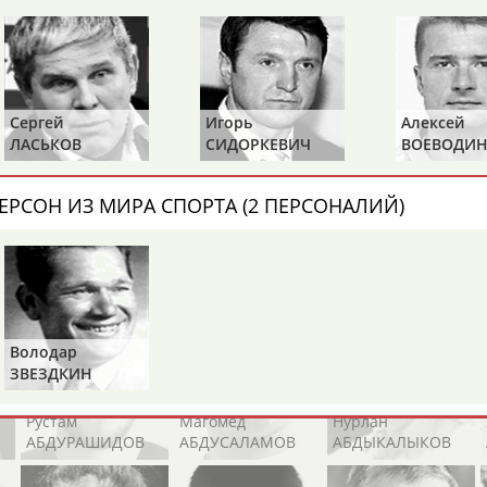
Каримжан
Аделя
Андрей
АБДРАХМАНОВ
АБДРАХМАНОВА
АБДУВАЛИЕВ
Игорь
Алексей
Андрей
СИДОРКЕВИЧ
ВОЕВОДИН
КАБАНОВ
Абдула
Магомед
Назир
АБДУЛЖАЛИЛОВ
АБДУЛКАГИРОВ
АБДУЛЛАЕВ
ЕРСОН ИЗ МИРА СПОРТА (2 ПЕРСОНАЛИЙ)
естном спортсмене, тренере, специалисте или исправит
х героев! Герои спорта - это одни из главных патриотов
Володар
ЗВЕЗДКИН
Рустам
Магомед
Нурлан
АБДУРАШИДОВ
АБДУСАЛАМОВ
АБДЫКАЛЫКОВ