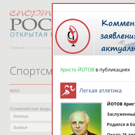
Главная »
Спортсмены, тренеры и специалисты
Спортсмены, тренеры и
Христо ЙОТОВ
в публикациях
Легкая атлетика
ФИО
Пред
Не
ЙОТОВ Хрис
Олимпийские виды спорта
Мес
Заслуженный 
Летние
Не
Родился в б
Рег
Зимние
Не
Около 25 ле