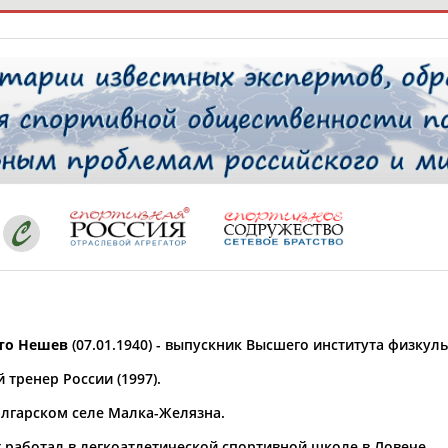
РЕСУРСНАЯ ПЛОЩАДКА
ТАБЛО АК
 специалисты
ставляет регион*
 выбран
то Нешев
(07.01.1940) - выпускник Высшего института физкуль
* для действующих спортсменов
то рождения
тренер России (1997).
 выбран
олгарском селе Малка-Желязна.
ион проживания
 выбран
т работал в легкоатлетической спортивной школе в Ловече.