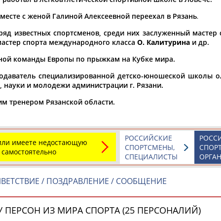
вместе с женой Галиной Алексеевной переехал в Рязань
а рождения
.
по
чч
мм
год
чч
мм
год
ряд известных спортсменов, среди них заслуженный мастер 
мастер спорта международного класса
О. Калитурина
и др.
ной команды Европы по прыжкам на Кубке мира.
одаватель специализированной детско-юношеской школы о
, науки и молодежи администрации г. Рязани.
им тренером Рязанской области.
РОССИЙСКИЕ
РОСС
 или имеете недостающую
СПОРТСМЕНЫ,
СПОР
 самостоятельно
Юлия
Дмитрий
Тамилла
СПЕЦИАЛИСТЫ
ОРГА
АБАЛАКИНА
АБАРЕНОВ
АБАСОВА
ВЕТСТВИЕ / ПОЗДРАВЛЕНИЕ / СООБЩЕНИЕ
 ПЕРСОН ИЗ МИРА СПОРТА (25 ПЕРСОНАЛИЙ)