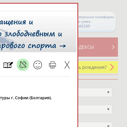
Просмотры материалов платформы
за сутки:
46349
ТИВНОСТИ
СВОДНЫЕ ИНДЕКСЫ
У кого сегодня день рождения?
Профессия
Не выбран
туры г. Софии (Болгария).
Спортивное звание
Не выбран
Учёное звание
Не выбран