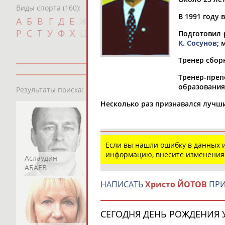
Виды спорта (160):
В 1991 году 
Дат
А
Б
В
Г
Д
Е
Ж
З
И
К
Л
М
Н
О
П
с
Р
С
Т
У
Ф
Х
Ц
Ч
Ш
Щ
Э
Ю
Я
Подготовил 
К. Сосунов
; 
Тренер сбор
Тренер-преп
13181
персон
образования
Результаты поиска:
Несколько раз признавался лучш
Если вы нашли ошибку в данных
информацию, внесите изменения
Аслаудин
Елена
Мария
АБАЕВ
АБАИМОВА
АБАКУМОВА
НАПИСАТЬ
Христо ЙОТОВ
ПРИ
СЕГОДНЯ ДЕНЬ РОЖДЕНИЯ У