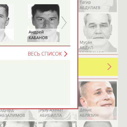
Герман
Рамазан
Тагир
АБДУЛАЕВ
АБДУЛАЕВ
АБДУЛАЕВ
Юрий
Евгения
ПАТРИКЕЕВ
ЛАМОНОВА
Аслан
Эмиль
Мусан
АБДУЛЛИН
АБДУЛЛИН
АБДУЛ-
МУСЛИМОВ
ВЕСЬ СПИСОК
ь какую-либо ошибку в уже
 своей страны!
Эдуард
Уулу Азамат
Денис
АБЗАЛИМОВ
АБИБИЛЛА
АБЛЯЗИН