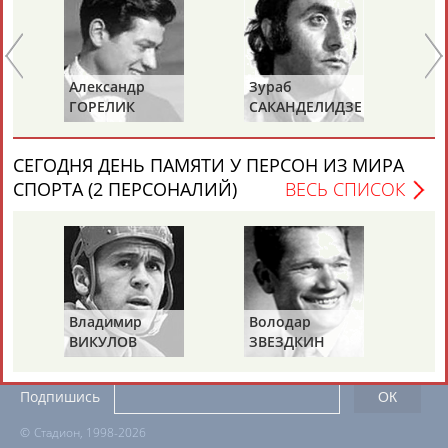
ЕЩЁ ПЕРСОНЫ
24 персон из 13181
Александр
Зураб
Ол
ГОРЕЛИК
САКАНДЕЛИДЗЕ
КН
ТАБЛО АКТИВНОСТИ
СЕГОДНЯ ДЕНЬ ПАМЯТИ У ПЕРСОН ИЗ МИРА
СПОРТА (2 ПЕРСОНАЛИЙ)
ВЕСЬ СПИСОК
ЦЕЛИ ПРОЕКТА
КОНТАКТЫ
НАШИ КНОПКИ
РЕКЛАМА
Владимир
Володар
Вопросы сотрудничества и совместной деятельности
inform@infosport.ru
ВИКУЛОВ
ЗВЕЗДКИН
Адресов в новостной рассылке: 996
Подпишись
©
Стадион, 1998-2026