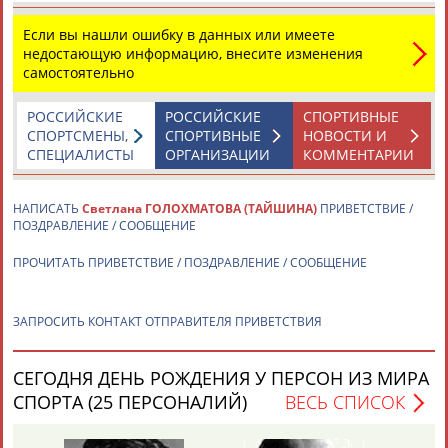
Если вы нашли ошибку в данных или имеете
недостающую информацию, внесите изменения
самостоятельно
РОССИЙСКИЕ
РОССИЙСКИЕ
СПОРТИВНЫЕ
СПОРТСМЕНЫ,
СПОРТИВНЫЕ
НОВОСТИ И
Каримжан
Аделя
Андрей
Герман
СПЕЦИАЛИСТЫ
ОРГАНИЗАЦИИ
КОММЕНТАРИИ
АБДРАХМАНОВ
АБДРАХМАНОВА
АБДУВАЛИЕВ
АБДУЛАЕВ
НАПИСАТЬ
Светлана ГОЛОХМАТОВА (ТАЙШИНА)
ПРИВЕТСТВИЕ /
ПОЗДРАВЛЕНИЕ / СООБЩЕНИЕ
Рамазан
Тагир
Камиль
Загалав
ПРОЧИТАТЬ ПРИВЕТСТВИЕ / ПОЗДРАВЛЕНИЕ / СООБЩЕНИЕ
АБДУЛАЕВ
АБДУЛАЕВ
АБДУЛАЗИЗОВ
АБДУЛБЕКОВ
ЗАПРОСИТЬ КОНТАКТ ОТПРАВИТЕЛЯ ПРИВЕТСТВИЯ
СЕГОДНЯ ДЕНЬ РОЖДЕНИЯ У ПЕРСОН ИЗ МИРА
Камалудин
Абдула
Магомед
Назир
АБДУЛДАУДОВ
АБДУЛЖАЛИЛОВ
АБДУЛКАГИРОВ
АБДУЛЛАЕВ
СПОРТА (25 ПЕРСОНАЛИЙ)
ВЕСЬ СПИСОК