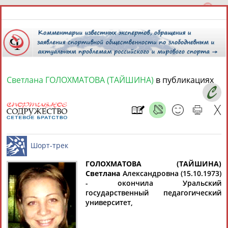
Светлана ГОЛОХМАТОВА (ТАЙШИНА)
в публикациях
9 августа 2026 года,
14:28
СПОРТСМЕНЫ, ТРЕНЕРЫ И СПЕЦИАЛИСТЫ
13181
персон
Расширенный поиск
Найдено:
ГОЛОХМАТОВА (ТАЙШИНА)
Светлана
Александровна (15.10.1973)
- окончила Уральский
государственный педагогический
Шорт-трек
университет,
Аслаудин
Елена
Мария
Юлия
АБАЕВ
АБАИМОВА
АБАКУМОВА
АБАЛАКИНА