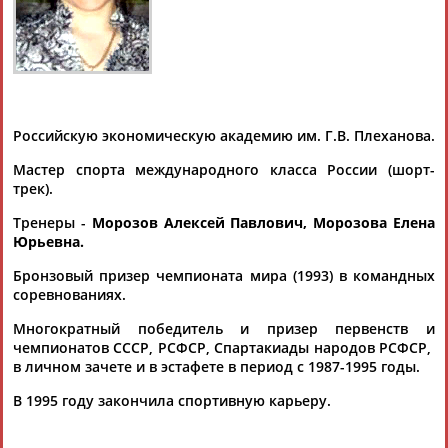
Дмитрий
Тамилла
Рамазан
Ростом
АБАРЕНОВ
АБАСОВА
АБАЧАРАЕВ
АБАШИДЗЕ
Российскую экономическую академию им. Г.В. Плеханова.
Мастер спорта международного класса России (шорт-
трек).
Флюра
Татьяна
Акжана
Артур
Тренеры -
Морозов Алексей Павлович, Морозова Елена
АББАТЕ-
АББЯСОВА
АБДИКАРИМОВА
АБДРАХМАНОВ
Юрьевна.
БУЛАТОВА
Бронзовый призер чемпионата мира (1993) в командных
соревнованиях.
Многократный победитель и призер первенств и
чемпионатов СССР, РСФСР, Спартакиады народов РСФСР,
в личном зачете и в эстафете в период с 1987-1995 годы.
В 1995 году закончила спортивную карьеру.