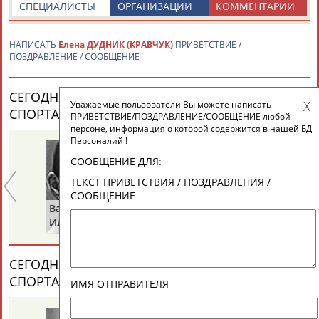
ЕЩЁ ПЕРСОНЫ
СПЕЦИАЛИСТЫ
ОРГАНИЗАЦИИ
КОММЕНТАРИИ
НАПИСАТЬ
Елена ДУДНИК (КРАВЧУК)
ПРИВЕТСТВИЕ /
24 персон из 13181
ПОЗДРАВЛЕНИЕ / СООБЩЕНИЕ
СЕГОДНЯ ДЕНЬ РОЖДЕНИЯ У ПЕРСОН ИЗ МИРА
Уважаемые пользователи Вы можете написать
ТАБЛО АКТИВНОСТИ
СПОРТА (33 ПЕРСОНАЛИЙ)
ВЕСЬ СПИСОК
ПРИВЕТСТВИЕ/ПОЗДРАВЛЕНИЕ/СООБЩЕНИЕ любой
персоне, информация о которой содержится в нашей БД
Персоналий !
ЦЕЛИ ПРОЕКТА
КОНТАКТЫ
НАШИ КНОПКИ
РЕКЛАМА
СООБЩЕНИЕ ДЛЯ:
ТЕКСТ ПРИВЕТСТВИЯ / ПОЗДРАВЛЕНИЯ /
СООБЩЕНИЕ
Валерий
Валерий
Вл
ИЛЬИНЫХ
ГАЗЗАЕВ
Р
Вопросы сотрудничества и совместной деятельности
inform@infosport.ru
Адресов в новостной рассылке: 996
СЕГОДНЯ ДЕНЬ ПАМЯТИ У ПЕРСОН ИЗ МИРА
СПОРТА (6 ПЕРСОНАЛИЙ)
ВЕСЬ СПИСОК
Подпишись
ИМЯ ОТПРАВИТЕЛЯ
©
Стадион, 1998-2026