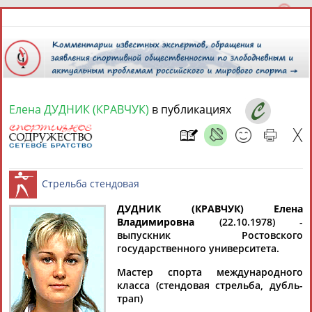
Елена ДУДНИК (КРАВЧУК)
в публикациях
7 августа 2026 года,
22:50
СПОРТСМЕНЫ, ТРЕНЕРЫ И СПЕЦИАЛИСТЫ
13181
персон
Расширенный поиск
Найдено:
ДУДНИК (КРАВЧУК) Елена
Владимировна
(22.10.1978) -
выпускник Ростовского
Стрельба стендовая
государственного университета.
Мастер спорта международного
класса (стендовая стрельба, дубль-
Аслаудин
Елена
Мария
Юлия
трап)
АБАЕВ
АБАИМОВА
АБАКУМОВА
АБАЛАКИНА