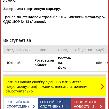
Армию.
Завершила спортивную карьеру.
Тренер по стендовой стрельбе СК «Липецкий металлург»,
СДЮШОР № 13 (Липецк).
Каримжан
Аделя
Андрей
Герман
Выступает за
АБДРАХМАНОВ
АБДРАХМАНОВА
АБДУВАЛИЕВ
АБДУЛАЕВ
Федеральный
Регион
Город
Общество
Клуб
Ростов-
Ростовская
Южный
на-
«Динам
Рамазан
Тагир
Камиль
Загалав
область
Дону
АБДУЛАЕВ
АБДУЛАЕВ
АБДУЛАЗИЗОВ
АБДУЛБЕКОВ
Если вы нашли ошибку в данных или имеете
недостающую информацию, внесите изменения
самостоятельно
Камалудин
Абдула
Магомед
Назир
АБДУЛДАУДОВ
АБДУЛЖАЛИЛОВ
АБДУЛКАГИРОВ
АБДУЛЛАЕВ
РОССИЙСКИЕ
РОССИЙСКИЕ
СПОРТИВНЫЕ
СПОРТСМЕНЫ,
СПОРТИВНЫЕ
НОВОСТИ И