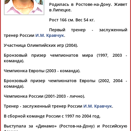
Родилась в Ростове-на-Дону. Живет
в Липецке.
Рост 166 см. Вес 54 кг.
Дмитрий
Тамилла
Рамазан
Ростом
Первый тренер - заслуженный
АБАРЕНОВ
АБАСОВА
АБАЧАРАЕВ
АБАШИДЗЕ
тренер России
И.М. Кравчук
.
Участница Олимпийских игр (2004).
Бронзовый призер чемпионатов мира (1997, 2003 -
Флюра
Татьяна
Акжана
Артур
команда).
АББАТЕ-
АББЯСОВА
АБДИКАРИМОВА
АБДРАХМАНОВ
Чемпионка Европы (2003 - команда).
БУЛАТОВА
Бронзовый призер чемпионатов Европы (2002, 2004 -
команда).
Чемпионка России (2001-2003 - лично).
Тренер - заслуженный тренер России
И.М. Кравчук
.
В сборной команде России с 1997 по 2004 год.
Выступала за «Динамо» (Ростов-на-Дону) и Российскую