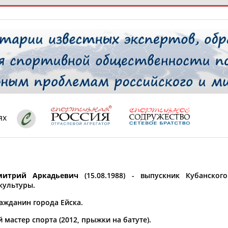
РЕСУРСНАЯ ПЛОЩАДКА
ТАБЛО АК
 специалисты
ях
ставляет регион*
 выбран
итрий Аркадьевич
(15.08.1988) - выпускник Кубанского
* для действующих спортсменов
то рождения
культуры.
 выбран
ажданин города Ейска.
ион проживания
мастер спорта (2012, прыжки на батуте).
 выбран