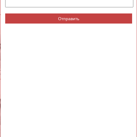
Отправить
ВЕСЬ СПИСОК
Владимир
Антон
Н
ГРИГОРЬЕВ
ГОГОЛЕВ
ВЕСЬ СПИСОК