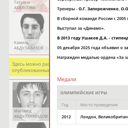
Татьяна
Акжана
Артур
АББЯСОВА
АБДИКАРИМОВА
АБДРАХМАНОВ
Тренеры -
О.Г. Запорожченко
,
О.
В сборной команде России с 2005 
Выступал за «Динамо».
В 2013 году Ушаков Д.А. - сти
Камиль
Загалав
Камалудин
05 декабря 2025 года объявил о 
АБДУЛАЗИЗОВ
АБДУЛБЕКОВ
АБДУЛДАУДОВ
Награжден медалью ордена «За зас
Здесь можно разместить информацию о хорошо изв
опубликованных записях. Страна должна знать свои
Медали
ОЛИМПИЙСКИЕ ИГРЫ
Год
Место проведения
Магомед
Шамиль
Адлан
АБДУЛХАМИДОВ
АБДУРАХМАНОВ
АБДУРАШИДОВ
2012
Лондон, Великобритан