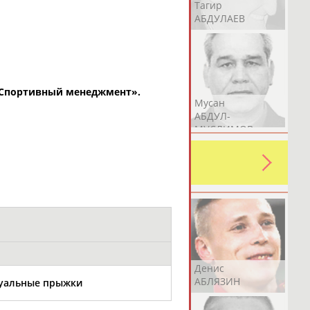
Герман
Рамазан
Тагир
АБДУЛАЕВ
АБДУЛАЕВ
АБДУЛАЕВ
 «Спортивный менеджмент».
Аслан
Эмиль
Мусан
АБДУЛЛИН
АБДУЛЛИН
АБДУЛ-
МУСЛИМОВ
ь какую-либо ошибку в уже
 своей страны!
Эдуард
Уулу Азамат
Денис
АБЗАЛИМОВ
АБИБИЛЛА
АБЛЯЗИН
дуальные прыжки