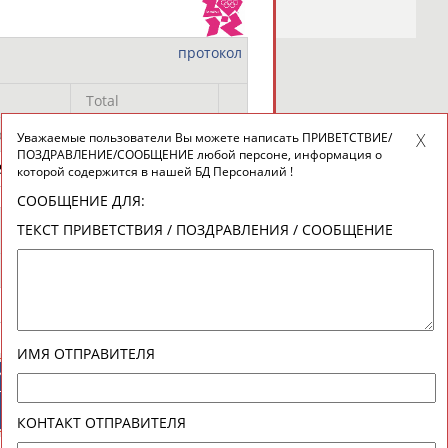
протокол
Total
ore
Score
Уважаемые пользователи Вы можете написать ПРИВЕТСТВИЕ/
ПОЗДРАВЛЕНИЕ/СООБЩЕНИЕ любой персоне, информация о
.900
112.605 Q
которой содержится в нашей БД Персоналий !
новостной рассылке: 996
СООБЩЕНИЕ ДЛЯ:
протокол
сь
ТЕКСТ ПРИВЕТСТВИЯ / ПОЗДРАВЛЕНИЯ / СООБЩЕНИЕ
Pen.
0.000
61.769
ИМЯ ОТПРАВИТЕЛЯ
ИЙСКИЕ
СПОРТИВНЫЕ
ТИВНЫЕ
НОВОСТИ И
НИЗАЦИИ
КОММЕНТАРИИ
КОНТАКТ ОТПРАВИТЕЛЯ