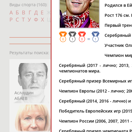
Виды спорта (160):
Родился в Ей
Дат
А
Б
В
Г
Д
Е
Ж
З
И
К
Л
М
Н
О
П
Рост 176 см. 
с
Р
С
Т
У
Ф
Х
Ц
Ч
Ш
Щ
Э
Ю
Я
Первый трен
Серебряный 
=
0
1
0
1
Участник Оли
13181
персон
Результаты поиска:
Чемпион мира
Серебряный (2017 - лично; 2013,
чемпионатов мира.
Серебряный призер Всемирных игр
Чемпион Европы (2012 - лично; 2008
Аслаудин
Елена
Мария
АБАЕВ
АБАИМОВА
АБАКУМОВА
Серебряный (2014, 2016 - лично) 
Победитель Европейских игр (201
Чемпион России (2006, 2007, 2011 
Серебряный призер чемпионата Рос