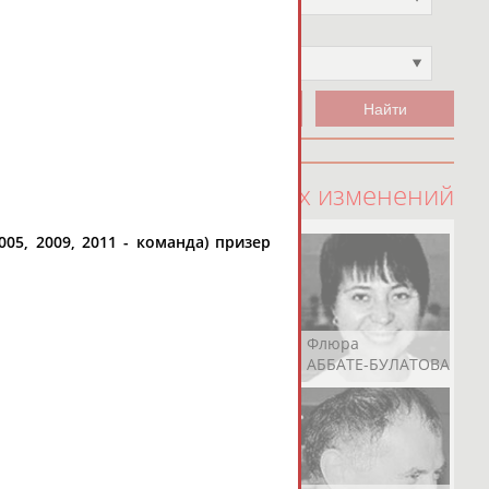
Чемпион
Не выбран
100 последних изменений
05, 2009, 2011 - команда) призер
Рамазан
Ростом
Флюра
АБАЧАРАЕВ
АБАШИДЗЕ
АББАТЕ-БУЛАТОВА