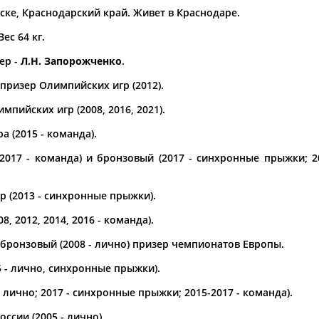
ске, Краснодарский край. Живет в Краснодаре.
а рождения
Вес 64 кг.
по
чч
мм
год
чч
мм
год
ер -
Л.Н. Запорожченко
.
призер Олимпийских игр (2012).
мпийских игр (2008, 2016, 2021).
 (2015 - команда).
 2017 - команда) и бронзовый (2017 - синхронные прыжки; 20
 (2013 - синхронные прыжки).
, 2012, 2014, 2016 - команда).
Юлия
Дмитрий
Тамилла
АБАЛАКИНА
АБАРЕНОВ
АБАСОВА
и бронзовый (2008 - лично) призер чемпионатов Европы.
5 - лично, синхронные прыжки).
- лично; 2017 - синхронные прыжки; 2015-2017 - команда).
сии (2005 - лично).