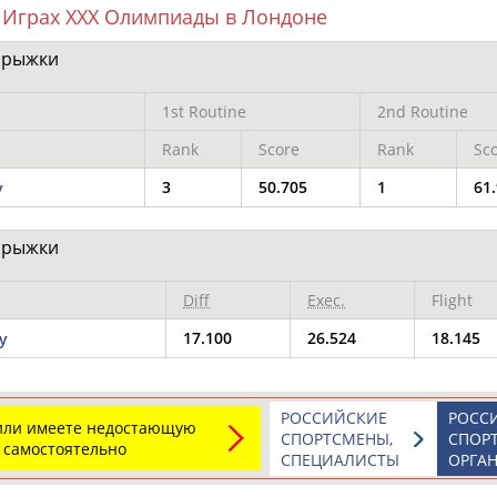
 Играх XXX Олимпиады в Лондоне
прыжки
ОНТАКТЫ
НАШИ КНОПКИ
РЕКЛАМА
1st Routine
2nd Routine
Rank
Score
Rank
Sc
t.ru
3
50.705
1
61
y
Адресов в 
прыжки
Подпиши
Diff
Exec.
Flight
17.100
26.524
18.145
y
РОССИЙСКИЕ
РОСС
 или имеете недостающую
СПОРТСМЕНЫ,
СПОР
 самостоятельно
СПЕЦИАЛИСТЫ
ОРГА