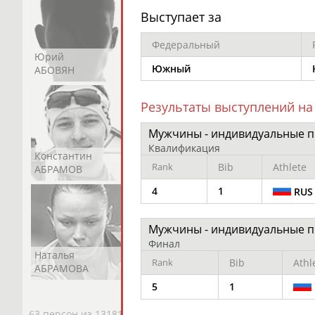
Выступает за
Федеральный
Юрий
Никита
Виктор
Южный
АБОВЯН
АБОЗОВИК
АБОИМОВ
Результаты выступлений на
Мужчины - индивидуальные 
Квалификация
Константин
Константин
Николай
Rank
Bib
Athlete
АБРАМОВ
АБРАМОВ
АБРАМОВ
4
1
RUS
Мужчины - индивидуальные 
Финал
Наталья
Нелли
Светлана
Rank
Bib
Athl
АБРАМОВА
АБРАМОВА
АБРАМОВА
5
1
63 персон из 13181