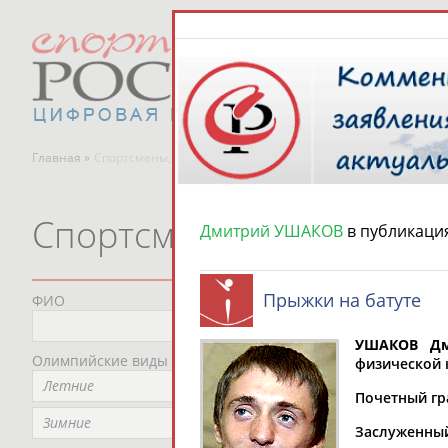
Главная »
Спортсмены, тренеры и специалисты
Спортсмены, тренеры и
Дмитрий УШАКОВ
в публикаци
Прыжки на батуте
ФИО
Пред
Не
УШАКОВ Дм
Олимпийские виды спорта
Мес
физической 
Летние
Не
Почетный гр
Рег
Зимние
Заслуженный 
Не