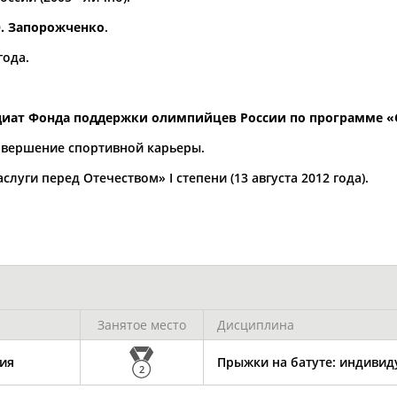
Каримжан
Аделя
Андрей
АБДРАХМАНОВ
АБДРАХМАНОВА
АБДУВАЛИЕВ
О. Запорожченко
.
года.
пендиат Фонда поддержки олимпийцев России по программе
Абдула
Магомед
Назир
завершение спортивной карьеры.
АБДУЛЖАЛИЛОВ
АБДУЛКАГИРОВ
АБДУЛЛАЕВ
луги перед Отечеством» I степени (13 августа 2012 года).
естном спортсмене, тренере, специалисте или исправит
х героев! Герои спорта - это одни из главных патриотов
Занятое место
Дисциплина
Рустам
Магомед
Нурлан
АБДУРАШИДОВ
АБДУСАЛАМОВ
АБДЫКАЛЫКОВ
ия
Прыжки на батуте: индиви
2