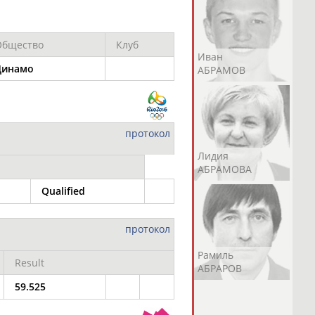
Общество
Клуб
Андрей
Валерий
Иван
Динамо
АБРАМОВ
АБРАМОВ
АБРАМОВ
протокол
Екатерина
Ирина
Лидия
АБРАМОВА
АБРАМОВА
АБРАМОВА
Qualified
протокол
Иракли
Осеп
Рамиль
Result
АБРАМЯН
АБРАМЯН
АБРАРОВ
59.525