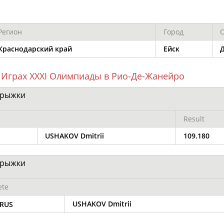
Регион
Город
Элизабет
Захария
Александр
Краснодарский край
Ейск
АБРААМЯН
АБРАМАШВИЛИ
АБРАМОВ
 Играх XXXI Олимпиады в Рио-Де-Жанейро
прыжки
Павел
Дарья
Екатерина
Result
АБРАМОВ
АБРАМОВА
АБРАМОВА
USHAKOV Dmitrii
109.180
прыжки
Тамара
Дмитрий
Маргарита
ete
АБРАМОВА
АБРАМОВИЧ
АБРАМОВИЧ
USHAKOV Dmitrii
RUS
ЕЩЁ ПЕРСОНЫ