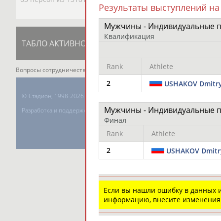
Результаты выступлений на
Мужчины - Индивидуальные 
Квалификация
ТАБЛО АКТИВНОСТИ
ЦЕЛИ ПРОЕКТА
К
Rank
Athlete
Вопросы сотрудничества и совместной деятельности
inform@infospor
2
USHAKOV Dmitr
©
Стадион, 1998-2026
Мужчины - Индивидуальные 
Разработка и поддержка ООО НАИТ «Стадион»
Финал
Rank
Athlete
2
USHAKOV Dmitr
Если вы нашли ошибку в данных
информацию, внесите изменения