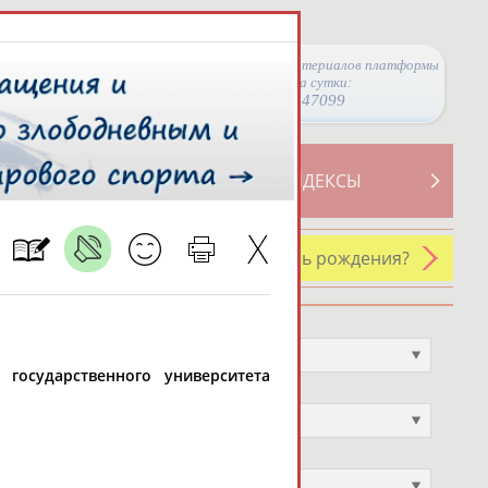
Просмотры материалов платформы
за сутки:
47099
ТИВНОСТИ
СВОДНЫЕ ИНДЕКСЫ
У кого сегодня день рождения?
Профессия
Не выбран
 государственного университета
Спортивное звание
Не выбран
Учёное звание
Не выбран