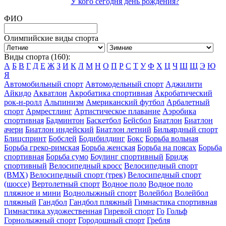
У кого сегодня день рождения?
ФИО
Олимпийские виды спорта
Виды спорта (160):
А
Б
В
Г
Д
Е
Ж
З
И
К
Л
М
Н
О
П
Р
С
Т
У
Ф
Х
Ц
Ч
Ш
Щ
Э
Ю
Я
Автомобильный спорт
Автомодельный спорт
Аджилити
Айкидо
Акватлон
Акробатика спортивная
Акробатический
рок-н-ролл
Альпинизм
Американский футбол
Арбалетный
спорт
Армрестлинг
Артистическое плавание
Аэробика
спортивная
Бадминтон
Баскетбол
Бейсбол
Биатлон
Биатлон
ачери
Биатлон индейский
Биатлон летний
Бильярдный спорт
Блицспринт
Бобслей
Бодибилдинг
Бокс
Борьба вольная
Борьба греко-римская
Борьба женская
Борьба на поясах
Борьба
спортивная
Борьба сумо
Боулинг спортивный
Бридж
спортивный
Велосипедный кросс
Велосипедный спорт
(BMX)
Велосипедный спорт (трек)
Велосипедный спорт
(шоссе)
Вертолетный спорт
Водное поло
Водное поло
пляжное и мини
Воднолыжный спорт
Волейбол
Волейбол
пляжный
Гандбол
Гандбол пляжный
Гимнастика спортивная
Гимнастика художественная
Гиревой спорт
Го
Гольф
Горнолыжный спорт
Городошный спорт
Гребля