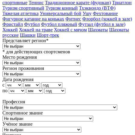
спортивные
Теннис
Традиционное карате (фудокан)
Триатлон
Туризм cпортивный
Туризм конный
Тхэквондо (ВТФ)
Тяжелая атлетика
Универсальный бой
Ушу
Фехтование
Фигурное катание на коньках
Фитнес
Флорбол (хоккей в зале)
Фристайл
Футбол
Футбол пляжный
Футзал (футбол в зале)
Хоккей
Хоккей на траве
Хоккей с мячом
Шахматы
Шахматы
русские
Шашки
Шорт-трек
Представляет регион*
* для действующих спортсменов
Место рождения
Регион проживания
Дата рождения
с
по
Профессия
Спортивное звание
Учёное звание