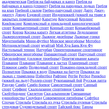
академическая
Гребля на байдарках и каноэ
Гребля на
байдарках и каноэ (спринт)
Гребля на народных лодках
Гребля
на ялах
Гребной слалом
Гребно-парусный спорт
Дартс
Джиу-
джитсу
Дзюдо
Ездовой спорт
Индорхоккей (хоккей на траве в
закрытых помещениях)
Каратэдо
Кекусинкай
Керлинг
Кикбоксинг
Комплексный и прикладной кинологический
спорт
Компьютерный спорт
Конный спорт
Конькобежный
спорт
Корэш
Косика каратэ
Легкая атлетика
Ледолазание
Лыжероллерный спорт
Лыжное двоеборье
Лыжные гонки
Маунтинбайк
Мини-футбол
Морское многоборье
Мотобол
Мотоциклетный спорт
муайтай
Мэй Хуа Бань Кун Фу
Настольный теннис
Натурбан
Ориентирование cпортивное
Офицерское многоборье
Парашютный спорт
Парусный спорт
Пауэрлифтинг (силовое троеборье)
Перетягивание каната
Плавание
Плавание
Плавание в ластах
Планерный спорт
Пляжное самбо
Подводный спорт
Пожарно-прикладной спорт
Полиатлон
Прыжки в воду
Прыжки на батуте
Прыжки на
лыжах с трамплина
Пэйнтбол
Рафтинг
Регби
Регбол
Ринкбол
(хоккей на льду)
Роллер-спорт
Рукопашный бой
Русская лапта
Рэндзю
Самбо
Самбо боевое
Самолетный спорт
Санный
спорт
Серфинг
Скалолазание спортивное
Сквош
Скейтбординг
Скелетон
Ски-альпинизм
Смешанные
единоборства
Сноуборд
Современное пятиборье
Софтбол
Спочан
Стрельба
Стрельба из лука
Стрельба пулевая
Стрельба
стендовая
Судомодельный спорт
Тайский бокс
Танцы