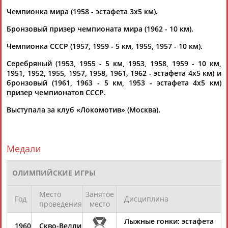
Тамилла
Рамазан
Ростом
АБАСОВА
АБАЧАРАЕВ
АБАШИДЗЕ
Чемпионка мира (1958 - эстафета 3х5 км).
Бронзовый призер чемпионата мира (1962 - 10 км).
Чемпионка СССР (1957, 1959 - 5 км, 1955, 1957 - 10 км).
Флюра
Татьяна
Акжана
Артур
Серебряный (1953, 1955 - 5 км, 1953, 1958, 1959 - 10 км,
АББАТЕ-
АББЯСОВА
АБДИКАРИМОВА
АБДРАХМАНОВ
1951, 1952, 1955, 1957, 1958, 1961, 1962 - эстафета 4х5 км) и
БУЛАТОВА
бронзовый (1961, 1963 - 5 км, 1953 - эстафета 4х5 км)
призер чемпионатов СССР.
Выступала за клуб «Локомотив» (Москва).
Медали
ОЛИМПИЙСКИЕ ИГРЫ
Место
Занятое
Год
Дисциплина
проведения
место
Лыжные гонки: эстафета
1960
Скво-Велли