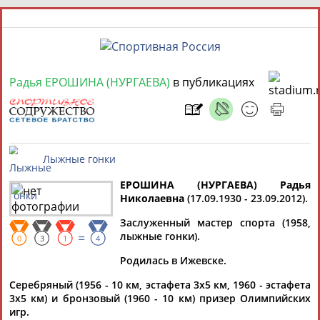
7 августа 2026 года,
21:32
Радья ЕРОШИНА (НУРГАЕВА)
в публикациях
СПОРТСМЕНЫ, ТРЕНЕРЫ И СПЕЦИАЛИСТЫ
13181
персон
Расширенный поиск
Найдено:
ЕРОШИНА (НУРГАЕВА) Радья
Николаевна
(17.09.1930 - 23.09.2012).
Лыжные гонки
Заслуженный мастер спорта (1958,
=
лыжные гонки).
Аслаудин
Елена
Мария
Юлия
0
3
1
4
АБАЕВ
АБАИМОВА
АБАКУМОВА
АБАЛАКИНА
Родилась в Ижевске.
Серебряный (1956 - 10 км, эстафета 3х5 км, 1960 - эстафета
Дмитрий
3х5 км) и бронзовый (1960 - 10 км) призер Олимпийских
АБАРЕНОВ
игр.