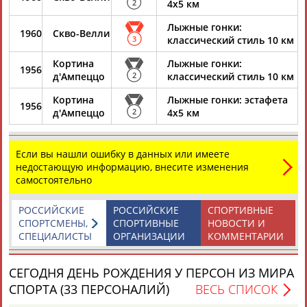
2
4х5 км
Лыжные гонки:
1960
Скво-Велли
Каримжан
Аделя
Андрей
Герман
3
классический стиль 10 км
АБДРАХМАНОВ
АБДРАХМАНОВА
АБДУВАЛИЕВ
АБДУЛАЕВ
Кортина
Лыжные гонки:
1956
д'Ампеццо
2
классический стиль 10 км
Кортина
Лыжные гонки: эстафета
1956
д'Ампеццо
2
4х5 км
Рамазан
Тагир
Камиль
Загалав
АБДУЛАЕВ
АБДУЛАЕВ
АБДУЛАЗИЗОВ
АБДУЛБЕКОВ
Если вы нашли ошибку в данных или имеете
недостающую информацию, внесите изменения
самостоятельно
Камалудин
Абдула
Магомед
Назир
РОССИЙСКИЕ
РОССИЙСКИЕ
СПОРТИВНЫЕ
АБДУЛДАУДОВ
АБДУЛЖАЛИЛОВ
АБДУЛКАГИРОВ
АБДУЛЛАЕВ
СПОРТСМЕНЫ,
СПОРТИВНЫЕ
НОВОСТИ И
СПЕЦИАЛИСТЫ
ОРГАНИЗАЦИИ
КОММЕНТАРИИ
ЕЩЁ ПЕРСОНЫ
СЕГОДНЯ ДЕНЬ РОЖДЕНИЯ У ПЕРСОН ИЗ МИРА
СПОРТА (33 ПЕРСОНАЛИЙ)
ВЕСЬ СПИСОК
24 персон из 13181