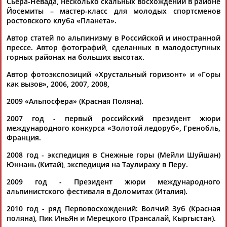
Сьера-Невада, несколько скальных восхождений в районе
Разработка и поддержка ООО НАИТ «Стадион»
Йосемиты – мастер-класс для молодых спортсменов
ростовского клуба «Планета».
Автор статей по альпинизму в Российской и иностранной
прессе. Автор фотографий, сделанных в малодоступных
горных районах на больших высотах.
Автор фотоэкспозиций «Хрустальный горизонт» и «Горы
как вызов», 2006, 2007, 2008,
2009 «Альпосфера» (Красная Поляна).
2007 год - первый российский президент жюри
международного конкурса «Золотой ледоруб», Гренобль,
Франция.
2008 год - экспедиция в Снежные горы (Мейли Шуйшан)
Юннань (Китай), экспедиция на Таулираху в Перу.
2009 год - Президент жюри международного
альпинистского фестиваля в Доломитах (Италия).
2010 год - ряд Первовосхождений: Волчий Зуб (Красная
поляна), Пик ИньЯн и Мерецкого (Трансалай, Кыргыстан).