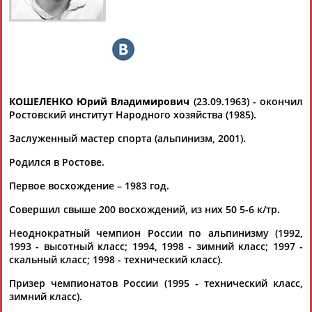
Дмитрий
Тамилла
Рамазан
Ростом
АБАРЕНОВ
АБАСОВА
АБАЧАРАЕВ
АБАШИДЗЕ
КОШЕЛЕНКО Юрий Владимирович
(23.09.1963) - окончил
Ростовский институт Народного хозяйства (1985).
Заслуженный мастер спорта (альпинизм, 2001).
Флюра
Татьяна
Акжана
Артур
АББАТЕ-
АББЯСОВА
АБДИКАРИМОВА
АБДРАХМАНОВ
Родился в Ростове.
БУЛАТОВА
Первое восхождение – 1983 год.
Совершил свыше 200 восхождений, из них 50 5-6 к/тр.
Неоднократный чемпион России по альпинизму (1992,
1993 - высотный класс; 1994, 1998 - зимний класс; 1997 -
скальный класс; 1998 - технический класс).
Призер чемпионатов России (1995 - технический класс,
зимний класс).