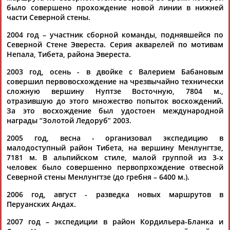
ЕЩЁ ПЕРСОНЫ
было совершено прохождение новой линии в нижней
части Северной стены.
2004 год – участник сборной команды, поднявшейся по
24 персон из 13181
Северной Стене Эвереста. Серия акварелей по мотивам
Непала, Тибета, района Эвереста.
2003 год, осень - в двойке с Валерием Бабановым
ТАБЛО АКТИВНОСТИ
совершил первовосхождение на чрезвычайно технически
сложную вершину Нуптзе Восточную, 7804 м.,
отразившую до этого множество попыток восхождений.
За это восхождение был удостоен международной
ЦЕЛИ ПРОЕКТА
КОНТАКТЫ
НАШИ КНОПКИ
РЕКЛАМА
награды “Золотой Ледоруб” 2003.
2005 год, весна - организовал экспедицию в
малодоступный район Тибета, на вершину Менлунгтзе,
7181 м. В альпийском стиле, малой группой из 3-х
человек было совершенно первопрхождение отвесной
Вопросы сотрудничества и совместной деятельности
inform@infosport.ru
Северной стены Менлунгтзе (до гребня – 6400 м.).
Адресов в новостной рассылке: 997
2006 год, август - разведка новых маршрутов в
Подпишись
Перуанских Андах.
2007 год – экспедиции в район Кордильера-Бланка и
©
Стадион, 1998-2026