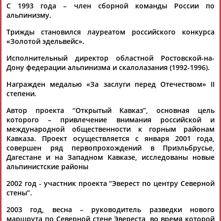
С 1993 года – член сборной команды России по
альпинизму.
Трижды становился лауреатом российского конкурса
«Золотой эдельвейс».
Исполнительный директор областной Ростовской-на-
Дону федерации альпинизма и скалолазания (1992-1996).
Каримжан
Аделя
Андрей
Герман
АБДРАХМАНОВ
АБДРАХМАНОВА
АБДУВАЛИЕВ
АБДУЛАЕВ
Награжден медалью «За заслуги перед Отечеством» II
степени.
Автор проекта “Открытый Кавказ”, основная цель
которого – привлечение внимания российской и
Рамазан
Тагир
Камиль
Загалав
международной общественности к горным районам
АБДУЛАЕВ
АБДУЛАЕВ
АБДУЛАЗИЗОВ
АБДУЛБЕКОВ
Кавказа. Проект осуществляется с января 2001 года,
совершен ряд первопрохождений в Приэльбрусье,
Дагестане и на Западном Кавказе, исследованы новые
альпинистские районы
2002 год - участник проекта “Эверест по центру Северной
Камалудин
Абдула
Магомед
Назир
стены”.
АБДУЛДАУДОВ
АБДУЛЖАЛИЛОВ
АБДУЛКАГИРОВ
АБДУЛЛАЕВ
2003 год, весна – руководитель разведки нового
маршрута по Северной стене Эвереста, во время которой