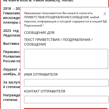
на Фанги 6538 м. Район Манаслу, Непал.
2018 - 2022 годы - регулярные восхождения на Кавказе, в
Гималаях, Кордильеры Бланка. В промежутках между
Уважаемые пользователи Вы можете написать
ПРИВЕТСТВИЕ/ПОЗДРАВЛЕНИЕ/СООБЩЕНИЕ любой
восхождениями и экспедициями занятия живописью,
персоне, информация о которой содержится в нашей БД
пленэры с друзьями.
Персоналий !
2023 год - пленэр и скалолазание на Тонсае (Тайланд).
СООБЩЕНИЕ ДЛЯ:
Ледолазание, восхождения, экспедиция в Ладак (Индия).
ТЕКСТ ПРИВЕТСТВИЯ / ПОЗДРАВЛЕНИЯ /
Выставка живописных работ в Ростове н/Д.
СООБЩЕНИЕ
Первовосхождение в Непальских Гималаях. Вершина
Ролвалинг Канг Шар 6645. 6А к.сл. 2 место в чемпионате
России по альпинизму.
Лауреат фестиваля «Золото Российского альпинизма» –
ноябрь, 2005.
ИМЯ ОТПРАВИТЕЛЯ
За заслуги в альпинизме награжден орденом «Эдельвейс»
II степени.
КОНТАКТ ОТПРАВИТЕЛЯ
Награжден медалью «За заслуги перед Отечеством» II
степени.