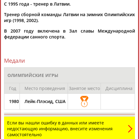
С 1995 года - тренер в Латвии.
Тренер сборной команды Латвии на зимних Олимпийских
игр (1998, 2002).
В 2007 году включена в Зал славы Международной
федерации санного спорта.
Каримжан
Аделя
Андрей
Герман
АБДРАХМАНОВ
АБДРАХМАНОВА
АБДУВАЛИЕВ
АБДУЛАЕВ
Медали
ОЛИМПИЙСКИЕ ИГРЫ
Рамазан
Тагир
Камиль
Загалав
АБДУЛАЕВ
АБДУЛАЕВ
АБДУЛАЗИЗОВ
АБДУЛБЕКОВ
Год
Место проведения
Занятое место
Дисциплина
1980
Лейк-Плэсид, США
1
Камалудин
Абдула
Магомед
Назир
Если вы нашли ошибку в данных или имеете
АБДУЛДАУДОВ
АБДУЛЖАЛИЛОВ
АБДУЛКАГИРОВ
АБДУЛЛАЕВ
недостающую информацию, внесите изменения
самостоятельно