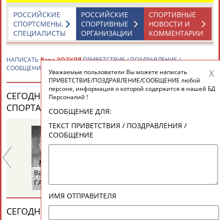
ЕЩЁ ПЕРСОНЫ
РОССИЙСКИЕ
РОССИЙСКИЕ
СПОРТИВНЫЕ
СПОРТСМЕНЫ,
СПОРТИВНЫЕ
НОВОСТИ И
СПЕЦИАЛИСТЫ
ОРГАНИЗАЦИИ
КОММЕНТАРИИ
24 персон из 13181
НАПИСАТЬ
Вера ЗОЗУЛЯ
ПРИВЕТСТВИЕ / ПОЗДРАВЛЕНИЕ /
СООБЩЕНИЕ
Уважаемые пользователи Вы можете написать
ТАБЛО АКТИВНОСТИ
ПРИВЕТСТВИЕ/ПОЗДРАВЛЕНИЕ/СООБЩЕНИЕ любой
персоне, информация о которой содержится в нашей БД
СЕГОДНЯ ДЕНЬ РОЖДЕНИЯ У ПЕРСОН ИЗ МИРА
Персоналий !
СПОРТА (33 ПЕРСОНАЛИЙ)
ВЕСЬ СПИСОК
ЦЕЛИ ПРОЕКТА
КОНТАКТЫ
НАШИ КНОПКИ
РЕКЛАМА
СООБЩЕНИЕ ДЛЯ:
ТЕКСТ ПРИВЕТСТВИЯ / ПОЗДРАВЛЕНИЯ /
СООБЩЕНИЕ
Вопросы сотрудничества и совместной деятельности
inform@infosport.ru
Валерий
Владимир
Алекса
Адресов в новостной рассылке: 996
ГАЗЗАЕВ
РЫБАКОВ
ДИТЯТ
Подпишись
ИМЯ ОТПРАВИТЕЛЯ
СЕГОДНЯ ДЕНЬ ПАМЯТИ У ПЕРСОН ИЗ МИРА
©
Стадион, 1998-2026