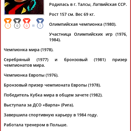
Родилась в г. Талсы, Латвийская ССР.
Рост 157 см. Вес 69 кг.
Олимпийская чемпионка (1980).
=
Дмитрий
Тамилла
Рамазан
Ростом
1
0
0
1
АБАРЕНОВ
АБАСОВА
АБАЧАРАЕВ
АБАШИДЗЕ
Участница Олимпийских игр (1976,
1984).
Чемпионка мира (1978).
Серебряный (1977) и бронзовый (1981) призер
Флюра
Татьяна
Акжана
Артур
чемпионатов мира.
АББАТЕ-
АББЯСОВА
АБДИКАРИМОВА
АБДРАХМАНОВ
БУЛАТОВА
Чемпионка Европы (1976).
Бронзовый призер чемпионата Европы (1978).
Победитель Кубка мира в общем зачете (1982).
Выступала за ДСО «Варпа» (Рига).
Завершила спортивную карьеру в 1984 году.
Работала тренером в Польше.