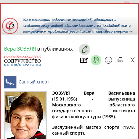
Вера ЗОЗУЛЯ
в публикациях
7 августа 2026 года,
01:48
СПОРТСМЕНЫ, ТРЕНЕРЫ И СПЕЦИАЛИСТЫ
13181
персон
Расширенный поиск
Найдено:
ЗОЗУЛЯ Вера Васильевна
(15.01.1956) - выпускница
Московского областного
Санный спорт
государственного института
физической культуры (1985).
Заслуженный мастер спорта (1978,
Аслаудин
Елена
Мария
Юлия
санный спорт).
АБАЕВ
АБАИМОВА
АБАКУМОВА
АБАЛАКИНА