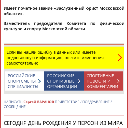
Имеет почетное звание «Заслуженный юрист Московской
области».
Заместитель председателя Комитета по физической
культуре и спорту Московской области.
Каримжан
Аделя
Андрей
Герман
АБДРАХМАНОВ
АБДРАХМАНОВА
АБДУВАЛИЕВ
АБДУЛАЕВ
Если вы нашли ошибку в данных или имеете
недостающую информацию, внесите изменения
самостоятельно
Рамазан
Тагир
Камиль
Загалав
РОССИЙСКИЕ
РОССИЙСКИЕ
СПОРТИВНЫЕ
АБДУЛАЕВ
АБДУЛАЕВ
АБДУЛАЗИЗОВ
АБДУЛБЕКОВ
СПОРТСМЕНЫ,
СПОРТИВНЫЕ
НОВОСТИ И
СПЕЦИАЛИСТЫ
ОРГАНИЗАЦИИ
КОММЕНТАРИИ
НАПИСАТЬ
Сергей БАРАНОВ
ПРИВЕТСТВИЕ / ПОЗДРАВЛЕНИЕ /
СООБЩЕНИЕ
Камалудин
Абдула
Магомед
Назир
АБДУЛДАУДОВ
АБДУЛЖАЛИЛОВ
АБДУЛКАГИРОВ
АБДУЛЛАЕВ
СЕГОДНЯ ДЕНЬ РОЖДЕНИЯ У ПЕРСОН ИЗ МИРА