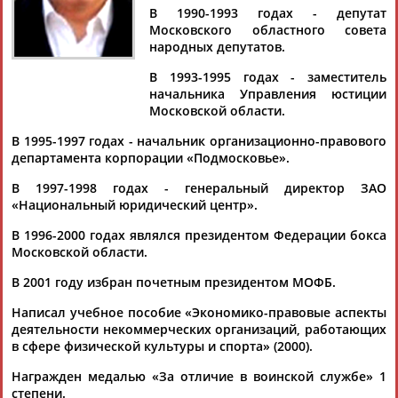
В 1990-1993 годах - депутат
Московского областного совета
народных депутатов.
В 1993-1995 годах - заместитель
Дмитрий
Тамилла
Рамазан
Ростом
начальника Управления юстиции
АБАРЕНОВ
АБАСОВА
АБАЧАРАЕВ
АБАШИДЗЕ
Московской области.
В 1995-1997 годах - начальник организационно-правового
департамента корпорации «Подмосковье».
Флюра
Татьяна
Акжана
Артур
В 1997-1998 годах - генеральный директор ЗАО
АББАТЕ-
АББЯСОВА
АБДИКАРИМОВА
АБДРАХМАНОВ
«Национальный юридический центр».
БУЛАТОВА
В 1996-2000 годах являлся президентом Федерации бокса
Московской области.
В 2001 году избран почетным президентом МОФБ.
Написал учебное пособие «Экономико-правовые аспекты
деятельности некоммерческих организаций, работающих
в сфере физической культуры и спорта» (2000).
Награжден медалью «За отличие в воинской службе» 1
степени.