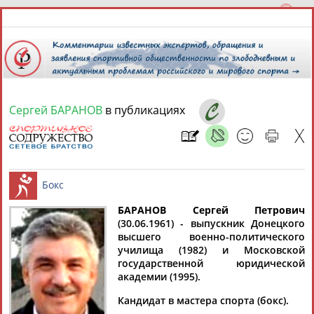
Сергей БАРАНОВ
в публикациях
7 августа 2026 года,
17:10
СПОРТСМЕНЫ, ТРЕНЕРЫ И СПЕЦИАЛИСТЫ
13181
персон
Расширенный поиск
Найдено:
БАРАНОВ Сергей Петрович
(30.06.1961) - выпускник Донецкого
высшего военно-политического
Бокс
училища (1982) и Московской
государственной юридической
академии (1995).
Аслаудин
Елена
Мария
Юлия
Кандидат в мастера спорта (бокс).
АБАЕВ
АБАИМОВА
АБАКУМОВА
АБАЛАКИНА