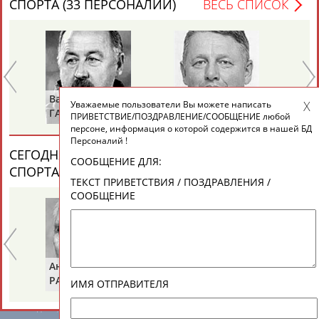
СПОРТА (33 ПЕРСОНАЛИЙ)
ВЕСЬ СПИСОК
ЕЩЁ ПЕРСОНЫ
24 персон из 13181
Валерий
Владимир
Ал
Уважаемые пользователи Вы можете написать
ТАБЛО АКТИВНОСТИ
ГАЗЗАЕВ
РЫБАКОВ
Д
ПРИВЕТСТВИЕ/ПОЗДРАВЛЕНИЕ/СООБЩЕНИЕ любой
персоне, информация о которой содержится в нашей БД
Персоналий !
СЕГОДНЯ ДЕНЬ ПАМЯТИ У ПЕРСОН ИЗ МИРА
ЦЕЛИ ПРОЕКТА
КОНТАКТЫ
НАШИ КНОПКИ
РЕКЛАМА
СООБЩЕНИЕ ДЛЯ:
СПОРТА (6 ПЕРСОНАЛИЙ)
ВЕСЬ СПИСОК
ТЕКСТ ПРИВЕТСТВИЯ / ПОЗДРАВЛЕНИЯ /
СООБЩЕНИЕ
Вопросы сотрудничества и совместной деятельности
inform@infosport.ru
Адресов в новостной рассылке: 996
Анатолий
Александр
Ге
РАХЛИН
ЯГУБКИН
ТУ
Подпишись
ИМЯ ОТПРАВИТЕЛЯ
©
Стадион, 1998-2026