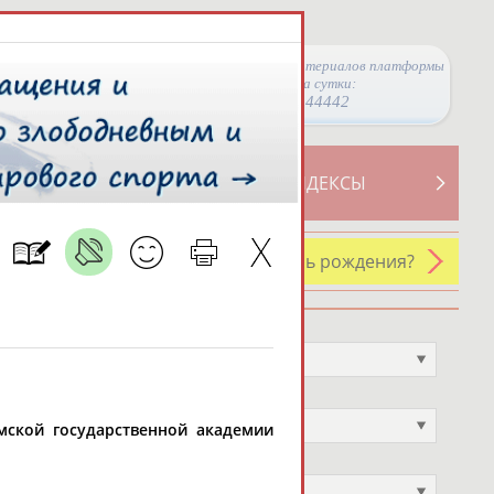
Просмотры материалов платформы
за сутки:
44442
ТИВНОСТИ
СВОДНЫЕ ИНДЕКСЫ
У кого сегодня день рождения?
Профессия
Не выбран
Спортивное звание
Не выбран
Омской государственной академии
Учёное звание
Не выбран