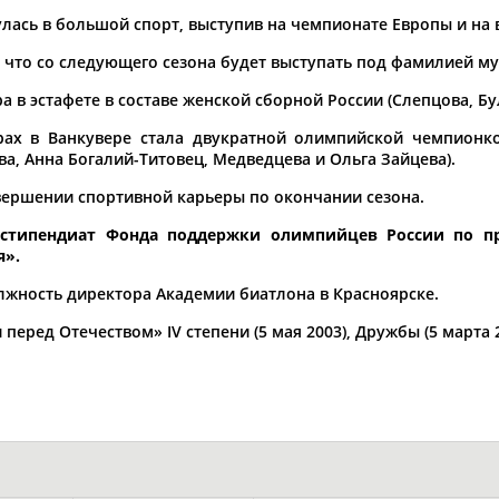
улась в большой спорт, выступив на чемпионате Европы и на
, что со следующего сезона будет выступать под фамилией му
Элизабет
Захария
Александр
а в эстафете в составе женской сборной России (Слепцова, Бу
АБРААМЯН
АБРАМАШВИЛИ
АБРАМОВ
рах в Ванкувере стала двукратной олимпийской чемпионко
а, Анна Богалий-Титовец, Медведцева и Ольга Зайцева).
авершении спортивной карьеры по окончании сезона.
- стипендиат Фонда поддержки олимпийцев России по п
Павел
Дарья
Екатерина
я
».
АБРАМОВ
АБРАМОВА
АБРАМОВА
олжность директора Академии биатлона в Красноярске.
перед Отечеством» IV степени (5 мая 2003), Дружбы (5 марта 2
Тамара
Дмитрий
Маргарита
АБРАМОВА
АБРАМОВИЧ
АБРАМОВИЧ
ЕЩЁ ПЕРСОНЫ