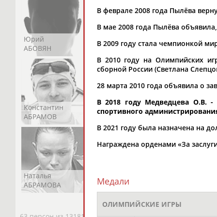
В феврале 2008 года Пылёва верн
В мае 2008 года Пылёва объявила
Юрий
Никита
Виктор
В 2009 году стала чемпионкой мир
АБОВЯН
АБОЗОВИК
АБОИМОВ
В 2010 году на Олимпийских иг
сборной России (Светлана Слепцов
28 марта 2010 года объявила о з
В 2018 году Медведцева О.В. 
Константин
Константин
Николай
спортивного администрировани
АБРАМОВ
АБРАМОВ
АБРАМОВ
В 2021 году была назначена на д
Награждена орденами «За заслуги 
Наталья
Нелли
Светлана
Медали
АБРАМОВА
АБРАМОВА
АБРАМОВА
ОЛИМПИЙСКИЕ ИГРЫ
63 персон из 13181