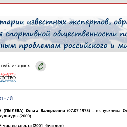
РЕСУРСНАЯ ПЛОЩАДКА
ТАБЛО АК
 специалисты
 публикациях
ставляет регион*
 выбран
етний
* для действующих спортсменов
то рождения
 выбран
 (ПЫЛЕВА) Ольга Валерьевна
(07.07.1975) - выпускница 
ультуры (2000).
ион проживания
мастер спорта (2001, биатлон).
 выбран