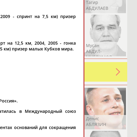
Герман
Рамазан
Тагир
АБДУЛАЕВ
АБДУЛАЕВ
АБДУЛАЕВ
2009 - спринт на 7,5 км) призер
рт на 12,5 км, 2004, 2005 - гонка
Аслан
Эмиль
Мусан
7,5 км) призер малых Кубков мира.
АБДУЛЛИН
АБДУЛЛИН
АБДУЛ-
МУСЛИМОВ
ь какую-либо ошибку в уже
 своей страны!
Россия».
атилась в Международный союз
Эдуард
Уулу Азамат
Денис
АБЗАЛИМОВ
АБИБИЛЛА
АБЛЯЗИН
ментах оснований для сокращения