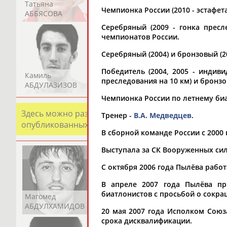
Татьяна
Акжана
Артур
Чемпионка России (2010 - эстафета
АББЯСОВА
АБДИКАРИМОВА
АБДРАХМАНОВ
Серебряный (2009 - гонка пресл
чемпионатов России.
Серебряный (2004) и бронзовый (2
Победитель (2004, 2005 - индивид
Камиль
Загалав
Камалудин
преследования на 10 км) и бронзов
АБДУЛАЗИЗОВ
АБДУЛБЕКОВ
АБДУЛДАУДОВ
Чемпионка России по летнему биат
Здесь можно разместить информацию о хорошо изв
Тренер -
В.А. Медведцев
.
опубликованных записях. Страна должна знать свои
В сборной команде России с 2000 
Выступала за СК Вооруженных сил
С октября 2006 года Пылёва рабо
В апреле 2007 года Пылёва п
биатлонистов с просьбой о сокра
Магомед
Шамиль
Адлан
АБДУЛХАМИДОВ
АБДУРАХМАНОВ
АБДУРАШИДОВ
20 мая 2007 года Исполком Союз
срока дисквалификации.