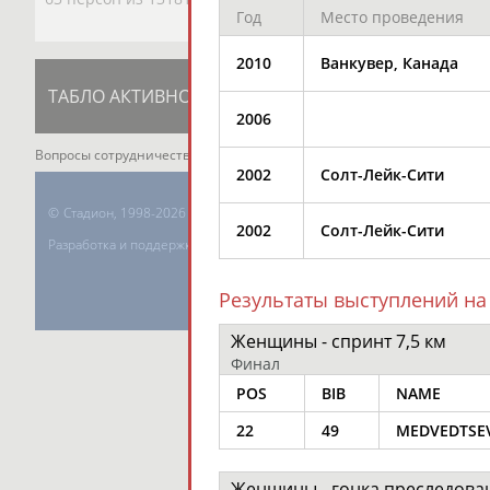
Год
Место проведения
2010
Ванкувер, Канада
ТАБЛО АКТИВНОСТИ
ЦЕЛИ ПРОЕКТА
К
2006
Вопросы сотрудничества и совместной деятельности
inform@infospor
2002
Солт-Лейк-Сити
©
Стадион, 1998-2026
2002
Солт-Лейк-Сити
Разработка и поддержка ООО НАИТ «Стадион»
Результаты выступлений на
Женщины - спринт 7,5 км
Финал
POS
BIB
NAME
22
49
MEDVEDTSEV
Женщины - гонка преследован