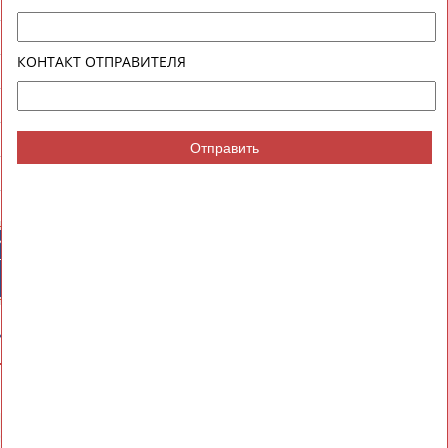
T
RESULT
0+5
1:09:36.3
0.0
КОНТАКТ ОТПРАВИТЕЛЯ
Отправить
ИЙСКИЕ
СПОРТИВНЫЕ
ТИВНЫЕ
НОВОСТИ И
НИЗАЦИИ
КОММЕНТАРИИ
ИЕ
ВЕСЬ СПИСОК