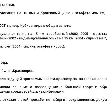
Каримжан
Аделя
Андрей
 4х6 км).
АБДРАХМАНОВ
АБДРАХМАНОВА
АБДУВАЛИЕВ
едования на 10 км) и бронзовый (2008 - эстафета 4х6 км, 
005) призер Кубков мира в общем зачете.
уальная гонка на 15 км, серебряный (2002, 2005 - масс-ста
Абдула
Магомед
Назир
ый (2002 - индивидуальная гонка на 15 км, 2004 - спринт на 
АБДУЛЖАЛИЛОВ
АБДУЛКАГИРОВ
АБДУЛЛАЕВ
лону (2004 - спринт, эстафета-кросс).
естном спортсмене, тренере, специалисте или исправит
х героев! Герои спорта - это одни из главных патриотов
года.
 РФ и г.Красноярск.
тала ведущей программы «Вести-Красноярск» на телеканале «
риняла решение о возвращении в большой спорт и обр
щении срока своей дисквалификации.
Рустам
Магомед
Нурлан
АБДУРАШИДОВ
АБДУСАЛАМОВ
АБДЫКАЛЫКОВ
а отказал в этой просьбе, не найдя в представленных доку