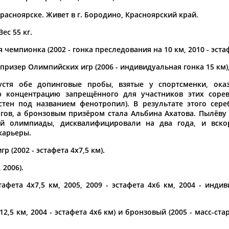
расноярске. Живет в г. Бородино, Красноярский край.
а рождения
по
чч
мм
год
чч
мм
год
Вес 55 кг.
чемпионка (2002 - гонка преследования на 10 км, 2010 - эстаф
призер Олимпийских игр (2006 - индивидуальная гонка 15 км)
устя обе допинговые пробы, взятые у спортсменки, ока
 концентрацию запрещённого для участников этих сорев
стен под названием фенотропил). В результате этого сер
гов, а бронзовым призёром стала Альбина Ахатова. Пылёву
ий олимпиады, дисквалифицировали на два года, и вск
карьеры.
 (2002 - эстафета 4х7,5 км).
Юлия
Дмитрий
Тамилла
 2006).
АБАЛАКИНА
АБАРЕНОВ
АБАСОВА
афета 4х7,5 км, 2005, 2009 - эстафета 4х6 км, 2004 - инди
12,5 км, 2004 - эстафета 4х6 км) и бронзовый (2005 - масс-ст