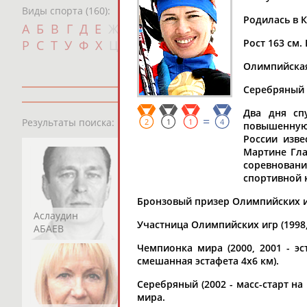
Виды спорта (160):
Родилась в К
Дат
А
Б
В
Г
Д
Е
Ж
З
И
К
Л
М
Н
О
П
с
Рост 163 см. 
Р
С
Т
У
Ф
Х
Ц
Ч
Ш
Щ
Э
Ю
Я
Олимпийская 
Серебряный 
Два дня сп
13181
персон
=
Результаты поиска:
2
1
1
4
повышенную
России изве
Мартине Гла
соревнован
спортивной 
Бронзовый призер Олимпийских игр
Аслаудин
Елена
Мария
Участница Олимпийских игр (1998,
АБАЕВ
АБАИМОВА
АБАКУМОВА
Чемпионка мира (2000, 2001 - эст
смешанная эстафета 4х6 км).
Серебряный (2002 - масс-старт на 
мира.