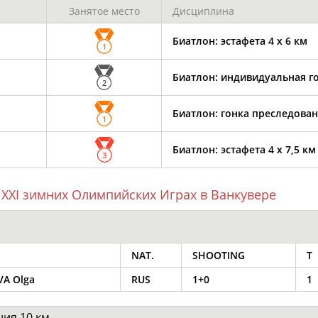
Занятое место
Дисциплина
Биатлон: эстафета 4 х 6 км
1
ОНТАКТЫ
НАШИ КНОПКИ
РЕКЛАМА
Биатлон: индивидуальная го
2
t.ru
Биатлон: гонка преследован
1
Адресов в 
Биатлон: эстафета 4 х 7,5 км
3
Подпиши
 XXI зимних Олимпийских Играх в Ванкувере
NAT.
SHOOTING
T
A Olga
RUS
1+0
1
ия 10 км