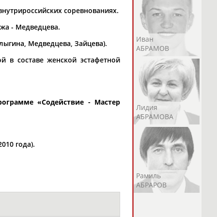
 внутрироссийских соревнованиях.
жа - Медведцева.
Андрей
Валерий
Иван
лыгина, Медведцева, Зайцева).
АБРАМОВ
АБРАМОВ
АБРАМОВ
й в составе женской эстафетной
рограмме «
Содействие - Мастер
Екатерина
Ирина
Лидия
АБРАМОВА
АБРАМОВА
АБРАМОВА
010 года).
Иракли
Осеп
Рамиль
АБРАМЯН
АБРАМЯН
АБРАРОВ