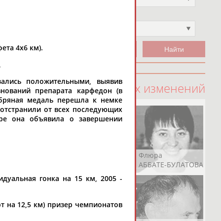
Чемпион
Не выбран
ета 4х6 км).
,
зались положительными, выявив
100 последних изменений
нований препарата карфедон (в
ебряная медаль перешла к немке
 отстранили от всех последующих
оре она объявила о завершении
Рамазан
Ростом
Флюра
АБАЧАРАЕВ
АБАШИДЗЕ
АББАТЕ-БУЛАТОВА
видуальная гонка на 15 км, 2005 -
арт на 12,5 км) призер чемпионатов