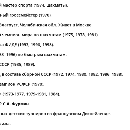
 мастер спорта (1974, шахматы).
а рождения
ый гроссмейстер (1970).
по
чч
мм
год
чч
мм
год
 Златоуст, Челябинская обл. Живет в Москве.
чемпион мира по шахматам (1975, 1978, 1981).
 ФИДЕ (1993, 1996, 1998).
88, 1996) по быстрым шахматам.
ССР (1985, 1989).
оставе сборной СССР (1972, 1974, 1980, 1982, 1986, 1988).
чемпион РСФСР (1970).
Юлия
Дмитрий
Тамилла
1973-1977, 1979-1981, 1984).
АБАЛАКИНА
АБАРЕНОВ
АБАСОВА
СР
С.А. Фурман
.
ых детских турниров во французском Диснейленде.
рижа.