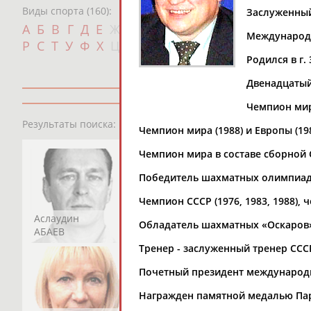
Виды спорта (160):
Заслуженный
Дат
А
Б
В
Г
Д
Е
Ж
З
И
К
Л
М
Н
О
П
Международн
с
Р
С
Т
У
Ф
Х
Ц
Ч
Ш
Щ
Э
Ю
Я
Родился в г.
Двенадцатый 
Чемпион мира
13181
персон
Результаты поиска:
Чемпион мира (1988) и Европы (19
Чемпион мира в составе сборной С
Победитель шахматных олимпиад в с
Чемпион СССР (1976, 1983, 1988), 
Аслаудин
Елена
Мария
Обладатель шахматных «Оскаров» (
АБАЕВ
АБАИМОВА
АБАКУМОВА
Тренер - заслуженный тренер СС
Почетный президент международн
Награжден памятной медалью Па