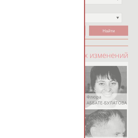
Чемпион
Не выбран
100 последних изменений
Рамазан
Ростом
Флюра
АБАЧАРАЕВ
АБАШИДЗЕ
АББАТЕ-БУЛАТОВА