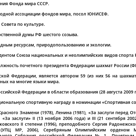
Каримжан
Аделя
Андрей
ения Фонда мира СССР.
АБДРАХМАНОВ
АБДРАХМАНОВА
АБДУВАЛИЕВ
ародной ассоциации фондов мира, посол ЮНИСЕФ.
 Совета по культуре.
арственной думы РФ шестого созыва.
одным ресурсам, природопользованию и экологии.
Абдула
Магомед
Назир
АБДУЛЖАЛИЛОВ
АБДУЛКАГИРОВ
АБДУЛЛАЕВ
идентом Союза национальных и неолимпийских видов спорта 
должность почетного президента Федерации шахмат России (
естном спортсмене, тренере, специалисте или исправит
х героев! Герои спорта - это одни из главных патриотов
кой Федерации, является автором 59 (из них 56 на шахмат
ных на многие языки мира.
сийской Федерации в области образования (28 августа 2009 г
ациональную спортивную награду в номинации «Спортивная с
сного Знамени (1978), Ленина (1981), «За заслуги перед Оте
Рустам
Магомед
Нурлан
 «За заслуги» ІІ (13 ноября 2006 года) и ІIІ (21 сентября 200
АБДУРАШИДОВ
АБДУСАЛАМОВ
АБДЫКАЛЫКОВ
вского II степени (1996), преподобного Сергия Радонежског
 (УПЦ МР, 2006), Серебряным Олимпийским орденом М
ьного Собрания российской Федерации № 1., Почетным 