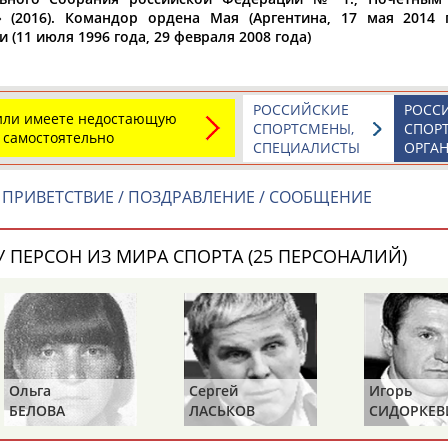
 (2016). Командор ордена Мая (Аргентина, 17 мая 2014 
(11 июля 1996 года, 29 февраля 2008 года)
Элизабет
Захария
Александр
АБРААМЯН
АБРАМАШВИЛИ
АБРАМОВ
РОССИЙСКИЕ
РОСС
 или имеете недостающую
СПОРТСМЕНЫ,
СПОР
 самостоятельно
СПЕЦИАЛИСТЫ
ОРГА
ПРИВЕТСТВИЕ / ПОЗДРАВЛЕНИЕ / СООБЩЕНИЕ
Павел
Дарья
Екатерина
АБРАМОВ
АБРАМОВА
АБРАМОВА
 ПЕРСОН ИЗ МИРА СПОРТА (25 ПЕРСОНАЛИЙ)
Тамара
Дмитрий
Маргарита
АБРАМОВА
АБРАМОВИЧ
АБРАМОВИЧ
Ольга
Сергей
Игорь
БЕЛОВА
ЛАСЬКОВ
СИДОРКЕВ
ЕЩЁ ПЕРСОНЫ