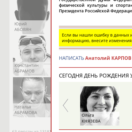
физической культуры и спорта»
Президента Российской Федерации 
Юрий
Никита
Виктор
АБОВЯН
АБОЗОВИК
АБОИМОВ
Если вы нашли ошибку в данных
информацию, внесите изменения
НАПИСАТЬ
Анатолий КАРПОВ
Константин
Константин
Николай
АБРАМОВ
АБРАМОВ
АБРАМОВ
СЕГОДНЯ ДЕНЬ РОЖДЕНИЯ У
Наталья
Нелли
Светлана
АБРАМОВА
АБРАМОВА
АБРАМОВА
Зураб
Ольга
САКАНДЕЛИДЗЕ
КНЯЗЕВА
63 персон из 13181