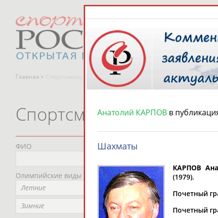
Главная »
Спортсмены, тренеры и специалисты
Спортсмены, тренеры и
Анатолий КАРПОВ
в публикаци
Шахматы
ФИО
Пред
Не
КАРПОВ Ана
Олимпийские виды спорта
Мес
(1979).
Летние
Не
Почетный гра
Рег
Зимние
Почетный гр
Не