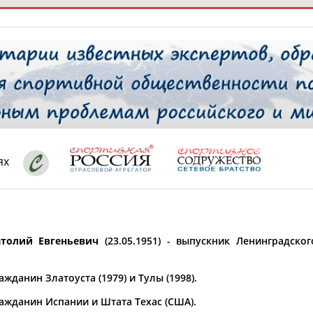
РЕСУРСНАЯ ПЛОЩАДКА
ТАБЛО АК
 специалисты
ях
ставляет регион*
 выбран
толий Евгеньевич
(23.05.1951) - выпускник Ленинградског
* для действующих спортсменов
то рождения
 выбран
жданин Златоуста (1979) и Тулы (1998).
ион проживания
ажданин Испании и Штата Техас (США).
 выбран