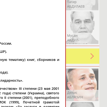
Герман
Рамазан
Тагир
АБДУЛАЕВ
АБДУЛАЕВ
АБДУЛАЕВ
Аслан
Эмиль
Мусан
АБДУЛЛИН
АБДУЛЛИН
АБДУЛ-
России.
МУСЛИМОВ
ФШР).
ь какую-либо ошибку в уже
 своей страны!
ную тематику) книг, сборников и
ода).
олидарность».
чеством» III степени (23 мая 2001
Эдуард
Уулу Азамат
Денис
2 года) степени (Украина), святого
АБЗАЛИМОВ
АБИБИЛЛА
АБЛЯЗИН
о II степени (2001), преподобного
ОК (1999), Почетной грамотой
знаком «За заслуги в развитии