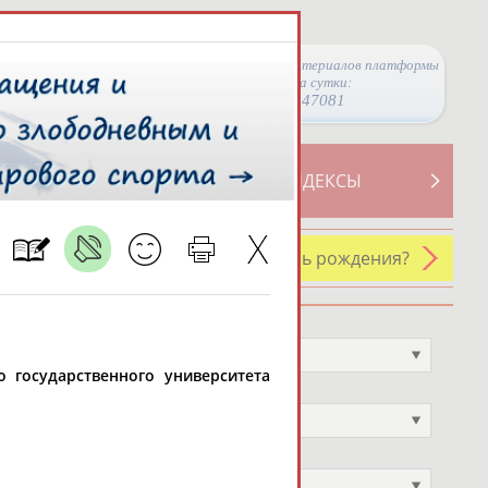
Просмотры материалов платформы
за сутки:
47081
ТИВНОСТИ
СВОДНЫЕ ИНДЕКСЫ
У кого сегодня день рождения?
Профессия
Не выбран
о государственного университета
Спортивное звание
Не выбран
Учёное звание
Не выбран