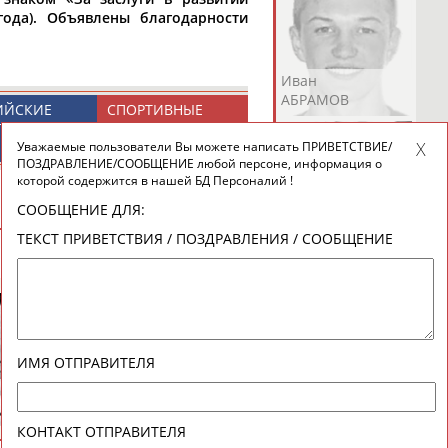
года). Объявлены благодарности
Андрей
Валерий
Иван
АБРАМОВ
АБРАМОВ
АБРАМОВ
ИЙСКИЕ
СПОРТИВНЫЕ
ТИВНЫЕ
НОВОСТИ И
НИЗАЦИИ
КОММЕНТАРИИ
Уважаемые пользователи Вы можете написать ПРИВЕТСТВИЕ/
ПОЗДРАВЛЕНИЕ/СООБЩЕНИЕ любой персоне, информация о
которой содержится в нашей БД Персоналий !
СООБЩЕНИЕ ДЛЯ:
Екатерина
Ирина
Лидия
ТЕКСТ ПРИВЕТСТВИЯ / ПОЗДРАВЛЕНИЯ / СООБЩЕНИЕ
АБРАМОВА
АБРАМОВА
АБРАМОВА
ВЕСЬ СПИСОК
Иракли
Осеп
Рамиль
ИМЯ ОТПРАВИТЕЛЯ
АБРАМЯН
АБРАМЯН
АБРАРОВ
Алексей
Андрей
ИЧ
ВОЕВОДИН
КАБАНОВ
КОНТАКТ ОТПРАВИТЕЛЯ