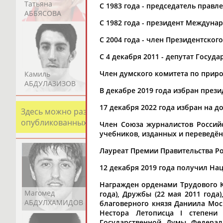
Татьяна
Акжана
Артур
С 1983 года - председатель правл
АББЯСОВА
АБДИКАРИМОВА
АБДРАХМАНОВ
С 1982 года - президент Междун
С 2004 года - член Президентского
С 4 декабря 2011 - депутат Госуд
Член думского комитета по прир
Камиль
Загалав
Камалудин
АБДУЛАЗИЗОВ
АБДУЛБЕКОВ
АБДУЛДАУДОВ
В декабре 2019 года избран през
17 декабря 2022 года избран на 
Здесь можно разместить информацию о хорошо изв
опубликованных записях. Страна должна знать свои
Член Союза журналистов Российс
учебников, изданных и переведён
Лауреат Премии Правительства Рос
12 декабря 2019 года получил Н
Награжден орденами Трудового Кра
Магомед
Шамиль
Адлан
года), Дружбы (22 мая 2011 года),
АБДУЛХАМИДОВ
АБДУРАХМАНОВ
АБДУРАШИДОВ
благоверного князя Даниила Моско
Нестора Летописца I степени
Государственной Думы Федерал