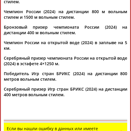
стилем.
Чемпион России (2024) на дистанции 800 м вольным
стилем и 1500 м вольным стилем.
Бронзовый призер чемпионата России (2024) на
дистанции 400 м вольным стилем.
Каримжан
Аделя
Андрей
Герман
Чемпион России на открытой воде (2024) в заплыве на 5
АБДРАХМАНОВ
АБДРАХМАНОВА
АБДУВАЛИЕВ
АБДУЛАЕВ
км.
Серебряный призер чемпионата России на открытой воде
(2024) в эстафете 4×1250 м.
Победитель Игр стран БРИКС (2024) на дистанции 800
Рамазан
Тагир
Камиль
Загалав
метров вольным стилем.
АБДУЛАЕВ
АБДУЛАЕВ
АБДУЛАЗИЗОВ
АБДУЛБЕКОВ
Серебряный призер Игр стран БРИКС (2024) на дистанции
400 метров вольным стилем.
Камалудин
Абдула
Магомед
Назир
АБДУЛДАУДОВ
АБДУЛЖАЛИЛОВ
АБДУЛКАГИРОВ
АБДУЛЛАЕВ
Если вы нашли ошибку в данных или имеете