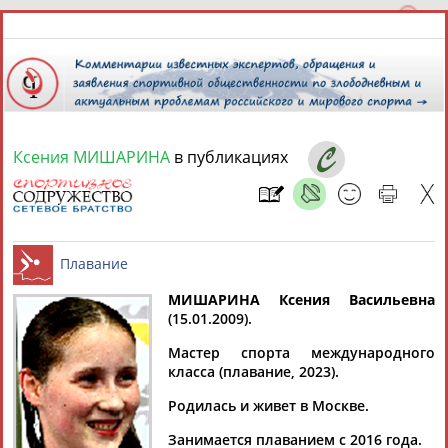
Ксения МИШАРИНА
в публикациях
6 августа 2026 года,
11:04
СПОРТСМЕНЫ, ТРЕНЕРЫ И СПЕЦИАЛИСТЫ
13181
персон
Расширенный поиск
Найдено:
МИШАРИНА Ксения Васильевна
(15.01.2009).
Плавание
Мастер спорта международного
класса (плавание, 2023).
Родилась и живет в Москве.
Аслаудин
Елена
Мария
Юлия
АБАЕВ
АБАИМОВА
АБАКУМОВА
АБАЛАКИНА
Занимается плаванием с 2016 года.