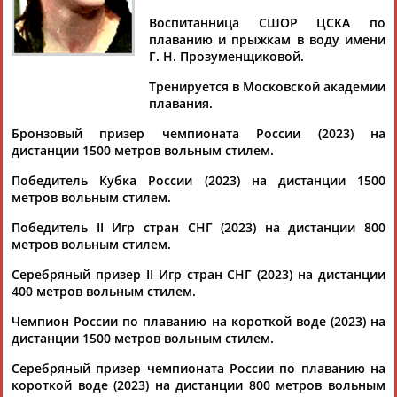
Воспитанница СШОР ЦСКА по
плаванию и прыжкам в воду имени
Г. Н. Прозуменщиковой.
Дмитрий
Тамилла
Рамазан
Ростом
Тренируется в Московской академии
АБАРЕНОВ
АБАСОВА
АБАЧАРАЕВ
АБАШИДЗЕ
плавания.
Бронзовый призер чемпионата России (2023) на
дистанции 1500 метров вольным стилем.
Победитель Кубка России (2023) на дистанции 1500
Флюра
Татьяна
Акжана
Артур
метров вольным стилем.
АББАТЕ-
АББЯСОВА
АБДИКАРИМОВА
АБДРАХМАНОВ
БУЛАТОВА
Победитель II Игр стран СНГ (2023) на дистанции 800
метров вольным стилем.
Серебряный призер II Игр стран СНГ (2023) на дистанции
400 метров вольным стилем.
Чемпион России по плаванию на короткой воде (2023) на
дистанции 1500 метров вольным стилем.
Серебряный призер чемпионата России по плаванию на
короткой воде (2023) на дистанции 800 метров вольным