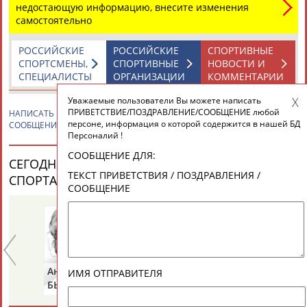
ЕЩЁ ПЕРСОНЫ
недостающую информацию, внесите изменения
самостоятельно
24 персон из 13181
РОССИЙСКИЕ
РОССИЙСКИЕ
СПОРТИВНЫЕ
СПОРТСМЕНЫ,
СПОРТИВНЫЕ
НОВОСТИ И
СПЕЦИАЛИСТЫ
ОРГАНИЗАЦИИ
КОММЕНТАРИИ
Уважаемые пользователи Вы можете написать
ТАБЛО АКТИВНОСТИ
ПРИВЕТСТВИЕ/ПОЗДРАВЛЕНИЕ/СООБЩЕНИЕ любой
НАПИСАТЬ
Ксения МИШАРИНА
ПРИВЕТСТВИЕ / ПОЗДРАВЛЕНИЕ /
персоне, информация о которой содержится в нашей БД
СООБЩЕНИЕ
Персоналий !
ЦЕЛИ ПРОЕКТА
КОНТАКТЫ
НАШИ КНОПКИ
РЕКЛАМА
СООБЩЕНИЕ ДЛЯ:
СЕГОДНЯ ДЕНЬ РОЖДЕНИЯ У ПЕРСОН ИЗ МИРА
ТЕКСТ ПРИВЕТСТВИЯ / ПОЗДРАВЛЕНИЯ /
СПОРТА (35 ПЕРСОНАЛИЙ)
ВЕСЬ СПИСОК
СООБЩЕНИЕ
Вопросы сотрудничества и совместной деятельности
inform@infosport.ru
Адресов в новостной рассылке: 996
Анатолий
Наталья
Ю
Подпишись
ИМЯ ОТПРАВИТЕЛЯ
БЫКОВ
ПЕТРОВА
К
©
Стадион, 1998-2026