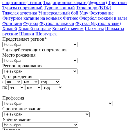
спортивные
Теннис
Традиционное карате (фудокан)
Триатлон
Туризм cпортивный
Туризм конный
Тхэквондо (ВТФ)
Тяжелая атлетика
Универсальный бой
Ушу
Фехтование
Фигурное катание на коньках
Фитнес
Флорбол (хоккей в зале)
Фристайл
Футбол
Футбол пляжный
Футзал (футбол в зале)
Хоккей
Хоккей на траве
Хоккей с мячом
Шахматы
Шахматы
русские
Шашки
Шорт-трек
Представляет регион*
* для действующих спортсменов
Место рождения
Регион проживания
Дата рождения
с
по
Профессия
Спортивное звание
Учёное звание