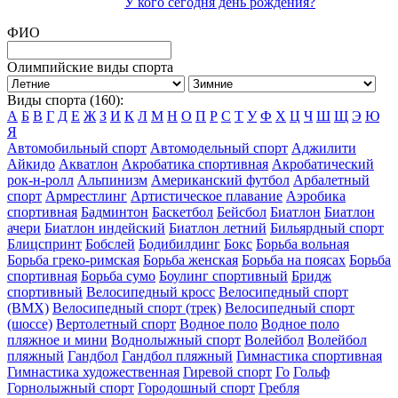
У кого сегодня день рождения?
ФИО
Олимпийские виды спорта
Виды спорта (160):
А
Б
В
Г
Д
Е
Ж
З
И
К
Л
М
Н
О
П
Р
С
Т
У
Ф
Х
Ц
Ч
Ш
Щ
Э
Ю
Я
Автомобильный спорт
Автомодельный спорт
Аджилити
Айкидо
Акватлон
Акробатика спортивная
Акробатический
рок-н-ролл
Альпинизм
Американский футбол
Арбалетный
спорт
Армрестлинг
Артистическое плавание
Аэробика
спортивная
Бадминтон
Баскетбол
Бейсбол
Биатлон
Биатлон
ачери
Биатлон индейский
Биатлон летний
Бильярдный спорт
Блицспринт
Бобслей
Бодибилдинг
Бокс
Борьба вольная
Борьба греко-римская
Борьба женская
Борьба на поясах
Борьба
спортивная
Борьба сумо
Боулинг спортивный
Бридж
спортивный
Велосипедный кросс
Велосипедный спорт
(BMX)
Велосипедный спорт (трек)
Велосипедный спорт
(шоссе)
Вертолетный спорт
Водное поло
Водное поло
пляжное и мини
Воднолыжный спорт
Волейбол
Волейбол
пляжный
Гандбол
Гандбол пляжный
Гимнастика спортивная
Гимнастика художественная
Гиревой спорт
Го
Гольф
Горнолыжный спорт
Городошный спорт
Гребля