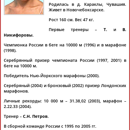
Родилась в д. Караклы, Чувашия.
Живет в Новочебоксарске.
Рост 160 см. Вес 47 кг.
Дмитрий
Тамилла
Рамазан
Ростом
Первые тренеры –
Т.
и
В.
АБАРЕНОВ
АБАСОВА
АБАЧАРАЕВ
АБАШИДЗЕ
Никифоровы
.
Чемпионка России в беге на 10000 м (1996) и в марафоне
(1998).
Флюра
Татьяна
Акжана
Артур
Серебрянный призер чемпионата России (1997, 2001) в
АББАТЕ-
АББЯСОВА
АБДИКАРИМОВА
АБДРАХМАНОВ
беге на 10000 м.
БУЛАТОВА
Победитель Нью-Йоркского марафоны (2000).
Серебряный (2004) и бронзовый (2002) призер Лондонских
марафонов.
Личные рекорды: 10 000 м – 31.38,02 (2003), марафон –
2.22.33 (2004).
Тренер –
С.Н. Петров
.
В сборной команде России с 1995 по 2005 гг.