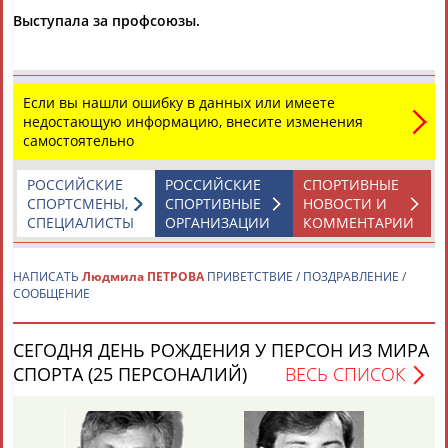
Выступала за профсоюзы.
Если вы нашли ошибку в данных или имеете
недостающую информацию, внесите изменения
самостоятельно
Каримжан
Аделя
Андрей
Герман
АБДРАХМАНОВ
АБДРАХМАНОВА
АБДУВАЛИЕВ
АБДУЛАЕВ
РОССИЙСКИЕ
РОССИЙСКИЕ
СПОРТИВНЫЕ
СПОРТСМЕНЫ,
СПОРТИВНЫЕ
НОВОСТИ И
СПЕЦИАЛИСТЫ
ОРГАНИЗАЦИИ
КОММЕНТАРИИ
Рамазан
Тагир
Камиль
Загалав
НАПИСАТЬ
Людмила ПЕТРОВА
ПРИВЕТСТВИЕ / ПОЗДРАВЛЕНИЕ /
АБДУЛАЕВ
АБДУЛАЕВ
АБДУЛАЗИЗОВ
АБДУЛБЕКОВ
СООБЩЕНИЕ
СЕГОДНЯ ДЕНЬ РОЖДЕНИЯ У ПЕРСОН ИЗ МИРА
СПОРТА (25 ПЕРСОНАЛИЙ)
ВЕСЬ СПИСОК
Камалудин
Абдула
Магомед
Назир
АБДУЛДАУДОВ
АБДУЛЖАЛИЛОВ
АБДУЛКАГИРОВ
АБДУЛЛАЕВ