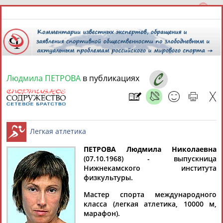
Людмила ПЕТРОВА
в публикациях
8 августа 2026 года,
06:08
СПОРТСМЕНЫ, ТРЕНЕРЫ И СПЕЦИАЛИСТЫ
13181
персон
Расширенный поиск
Найдено:
ПЕТРОВА Людмила Николаевна
(07.10.1968) - выпускница
Нижнекамского института
Легкая атлетика
физкультуры.
Мастер спорта международного
класса (легкая атлетика, 10000 м,
Аслаудин
Елена
Мария
Юлия
марафон).
АБАЕВ
АБАИМОВА
АБАКУМОВА
АБАЛАКИНА