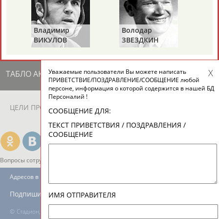
ЕЩЁ ПЕРСОНЫ
Владимир
Володар
24 персон из 13181
ВИКУЛОВ
ЗВЕЗДКИН
Уважаемые пользователи Вы можете написать
ТАБЛО АКТИВНОСТИ
ПРИВЕТСТВИЕ/ПОЗДРАВЛЕНИЕ/СООБЩЕНИЕ любой
персоне, информация о которой содержится в нашей БД
Персоналий !
ЦЕЛИ ПРОЕКТА
КОНТАКТЫ
НАШИ КНОПКИ
РЕКЛАМА
СООБЩЕНИЕ ДЛЯ:
ТЕКСТ ПРИВЕТСТВИЯ / ПОЗДРАВЛЕНИЯ /
СООБЩЕНИЕ
Вопросы сотрудничества и совместной деятельности
inform@infosport.ru
Адресов в новостной рассылке: 996
Подпишись
ИМЯ ОТПРАВИТЕЛЯ
©
Стадион, 1998-2026