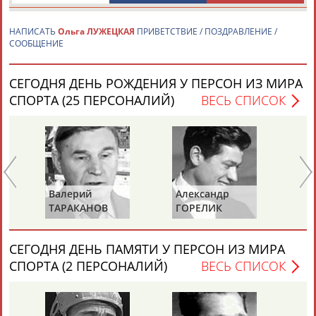
НАПИСАТЬ
Ольга ЛУЖЕЦКАЯ
ПРИВЕТСТВИЕ / ПОЗДРАВЛЕНИЕ /
СООБЩЕНИЕ
СЕГОДНЯ ДЕНЬ РОЖДЕНИЯ У ПЕРСОН ИЗ МИРА
СПОРТА (25 ПЕРСОНАЛИЙ)
ВЕСЬ СПИСОК
Каримжан
Аделя
Андрей
Герман
АБДРАХМАНОВ
АБДРАХМАНОВА
АБДУВАЛИЕВ
АБДУЛАЕВ
Рамазан
Тагир
Камиль
Загалав
Валерий
Александр
Зу
АБДУЛАЕВ
АБДУЛАЕВ
АБДУЛАЗИЗОВ
АБДУЛБЕКОВ
ТАРАКАНОВ
ГОРЕЛИК
СА
СЕГОДНЯ ДЕНЬ ПАМЯТИ У ПЕРСОН ИЗ МИРА
СПОРТА (2 ПЕРСОНАЛИЙ)
ВЕСЬ СПИСОК
Камалудин
Абдула
Магомед
Назир
АБДУЛДАУДОВ
АБДУЛЖАЛИЛОВ
АБДУЛКАГИРОВ
АБДУЛЛАЕВ