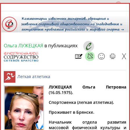
Ольга ЛУЖЕЦКАЯ
в публикациях
9 августа 2026 года,
17:30
СПОРТСМЕНЫ, ТРЕНЕРЫ И СПЕЦИАЛИСТЫ
13181
персон
Расширенный поиск
Найдено:
ЛУЖЕЦКАЯ Ольга Петровна
(16.05.1975).
Легкая атлетика
Спортсменка (легкая атлетика).
Проживает в Брянске.
Аслаудин
Елена
Мария
Юлия
Начальник отдела развития
АБАЕВ
АБАИМОВА
АБАКУМОВА
АБАЛАКИНА
массовой физической культуры и