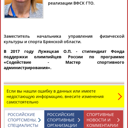
реализации ВФСК ГТО.
Дмитрий
Тамилла
Рамазан
Ростом
АБАРЕНОВ
АБАСОВА
АБАЧАРАЕВ
АБАШИДЗЕ
Заместитель начальника управления физической
культуры и спорта Брянской области.
В 2017 году Лужецкая О.П. - стипендиат Фонда
поддержки олимпийцев России по программе
Флюра
Татьяна
Акжана
Артур
«
Содействие - Мастер спортивного
АББАТЕ-
АББЯСОВА
АБДИКАРИМОВА
АБДРАХМАНОВ
администрирования
».
БУЛАТОВА
Если вы нашли ошибку в данных или имеете
недостающую информацию, внесите изменения
самостоятельно
РОССИЙСКИЕ
РОССИЙСКИЕ
СПОРТИВНЫЕ
СПОРТСМЕНЫ,
СПОРТИВНЫЕ
НОВОСТИ И
СПЕЦИАЛИСТЫ
ОРГАНИЗАЦИИ
КОММЕНТАРИИ