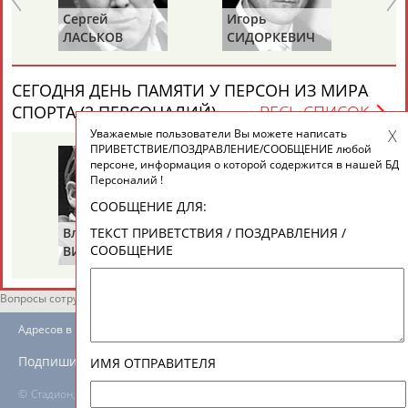
ЕЩЁ ПЕРСОНЫ
Сергей
Игорь
Ал
ЛАСЬКОВ
СИДОРКЕВИЧ
В
24 персон из 13181
СЕГОДНЯ ДЕНЬ ПАМЯТИ У ПЕРСОН ИЗ МИРА
СПОРТА (2 ПЕРСОНАЛИЙ)
ВЕСЬ СПИСОК
Уважаемые пользователи Вы можете написать
ТАБЛО АКТИВНОСТИ
ПРИВЕТСТВИЕ/ПОЗДРАВЛЕНИЕ/СООБЩЕНИЕ любой
персоне, информация о которой содержится в нашей БД
Персоналий !
ЦЕЛИ ПРОЕКТА
КОНТАКТЫ
НАШИ КНОПКИ
РЕКЛАМА
СООБЩЕНИЕ ДЛЯ:
Владимир
Володар
ТЕКСТ ПРИВЕТСТВИЯ / ПОЗДРАВЛЕНИЯ /
СООБЩЕНИЕ
ВИКУЛОВ
ЗВЕЗДКИН
Вопросы сотрудничества и совместной деятельности
inform@infosport.ru
Адресов в новостной рассылке: 996
Подпишись
ИМЯ ОТПРАВИТЕЛЯ
©
Стадион, 1998-2026