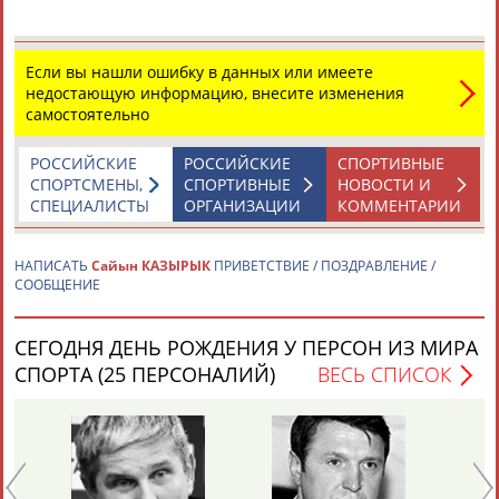
Если вы нашли ошибку в данных или имеете
недостающую информацию, внесите изменения
самостоятельно
Каримжан
Аделя
Андрей
Герман
РОССИЙСКИЕ
РОССИЙСКИЕ
СПОРТИВНЫЕ
АБДРАХМАНОВ
АБДРАХМАНОВА
АБДУВАЛИЕВ
АБДУЛАЕВ
СПОРТСМЕНЫ,
СПОРТИВНЫЕ
НОВОСТИ И
СПЕЦИАЛИСТЫ
ОРГАНИЗАЦИИ
КОММЕНТАРИИ
НАПИСАТЬ
Сайын КАЗЫРЫК
ПРИВЕТСТВИЕ / ПОЗДРАВЛЕНИЕ /
СООБЩЕНИЕ
Рамазан
Тагир
Камиль
Загалав
АБДУЛАЕВ
АБДУЛАЕВ
АБДУЛАЗИЗОВ
АБДУЛБЕКОВ
СЕГОДНЯ ДЕНЬ РОЖДЕНИЯ У ПЕРСОН ИЗ МИРА
СПОРТА (25 ПЕРСОНАЛИЙ)
ВЕСЬ СПИСОК
Камалудин
Абдула
Магомед
Назир
АБДУЛДАУДОВ
АБДУЛЖАЛИЛОВ
АБДУЛКАГИРОВ
АБДУЛЛАЕВ