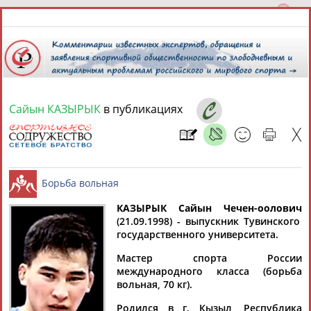
Сайын КАЗЫРЫК
в публикациях
9 августа 2026 года,
01:49
СПОРТСМЕНЫ, ТРЕНЕРЫ И СПЕЦИАЛИСТЫ
13181
персон
Расширенный поиск
Найдено:
КАЗЫРЫК Сайын Чечен-оолович
(21.09.1998) - выпускник Тувинского
государственного университета.
Борьба вольная
Мастер спорта России
международного класса (борьба
вольная, 70 кг).
Аслаудин
Елена
Мария
Юлия
АБАЕВ
АБАИМОВА
АБАКУМОВА
АБАЛАКИНА
Родился в г. Кызыл, Республика