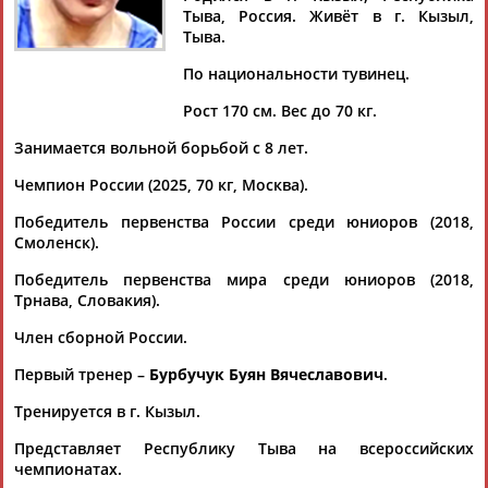
Тыва, Россия. Живёт в г. Кызыл,
Тыва.
По национальности тувинец.
Дмитрий
Тамилла
Рамазан
Ростом
Рост 170 см. Вес до 70 кг.
АБАРЕНОВ
АБАСОВА
АБАЧАРАЕВ
АБАШИДЗЕ
Занимается вольной борьбой с 8 лет.
Чемпион России (2025, 70 кг, Москва).
Победитель первенства России среди юниоров (2018,
Флюра
Татьяна
Акжана
Артур
Смоленск).
АББАТЕ-
АББЯСОВА
АБДИКАРИМОВА
АБДРАХМАНОВ
БУЛАТОВА
Победитель первенства мира среди юниоров (2018,
Трнава, Словакия).
Член сборной России.
Первый тренер –
Бурбучук Буян Вячеславович
.
Тренируется в г. Кызыл.
Представляет Республику Тыва на всероссийских
чемпионатах.