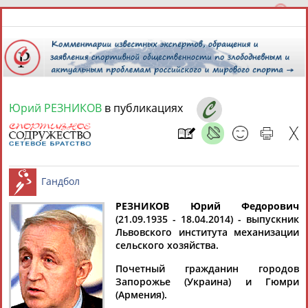
Юрий РЕЗНИКОВ
в публикациях
7 августа 2026 года,
20:47
СПОРТСМЕНЫ, ТРЕНЕРЫ И СПЕЦИАЛИСТЫ
13181
персон
Расширенный поиск
Найдено:
РЕЗНИКОВ Юрий Федорович
(21.09.1935 - 18.04.2014) - выпускник
Львовского института механизации
Гандбол
сельского хозяйства.
Почетный гражданин городов
Запорожье (Украина) и Гюмри
Аслаудин
Елена
Мария
Юлия
(Армения).
АБАЕВ
АБАИМОВА
АБАКУМОВА
АБАЛАКИНА