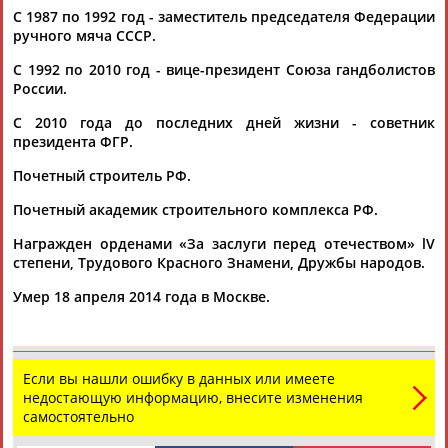
С 1987 по 1992 год - заместитель председателя Федерации
ручного мяча СССР.
С 1992 по 2010 год - вице-президент Союза гандболистов
России.
С 2010 года до последних дней жизни - советник
президента ФГР.
Каримжан
Аделя
Андрей
Герман
АБДРАХМАНОВ
АБДРАХМАНОВА
АБДУВАЛИЕВ
АБДУЛАЕВ
Почетный строитель РФ.
Почетный академик строительного комплекса РФ.
Награжден орденами «За заслуги перед отечеством» lV
Рамазан
Тагир
Камиль
Загалав
степени, Трудового Красного Знамени, Дружбы народов.
АБДУЛАЕВ
АБДУЛАЕВ
АБДУЛАЗИЗОВ
АБДУЛБЕКОВ
Умер 18 апреля 2014 года в Москве.
Камалудин
Абдула
Магомед
Назир
Если вы нашли ошибку в данных или имеете
АБДУЛДАУДОВ
АБДУЛЖАЛИЛОВ
АБДУЛКАГИРОВ
АБДУЛЛАЕВ
недостающую информацию, внесите изменения
самостоятельно