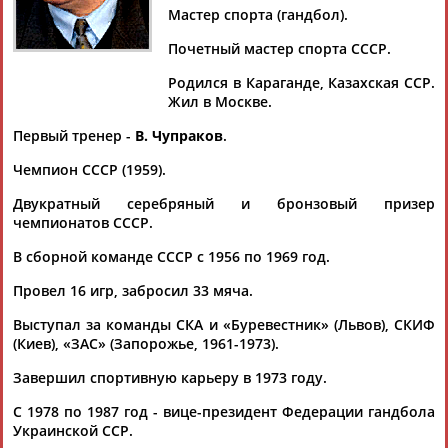
Мастер спорта (гандбол).
Почетный мастер спорта СССР.
Родился в Караганде, Казахская ССР.
Дмитрий
Тамилла
Рамазан
Ростом
Жил в Москве.
АБАРЕНОВ
АБАСОВА
АБАЧАРАЕВ
АБАШИДЗЕ
Первый тренер -
В. Чупраков
.
Чемпион СССР (1959).
Двукратный серебряный и бронзовый призер
Флюра
Татьяна
Акжана
Артур
чемпионатов СССР.
АББАТЕ-
АББЯСОВА
АБДИКАРИМОВА
АБДРАХМАНОВ
БУЛАТОВА
В сборной команде СССР с 1956 по 1969 год.
Провел 16 игр, забросил 33 мяча.
Выступал за команды СКА и «Буревестник» (Львов), СКИФ
(Киев), «ЗАС» (Запорожье, 1961-1973).
Завершил спортивную карьеру в 1973 году.
С 1978 по 1987 год - вице-президент Федерации гандбола
Украинской ССР.