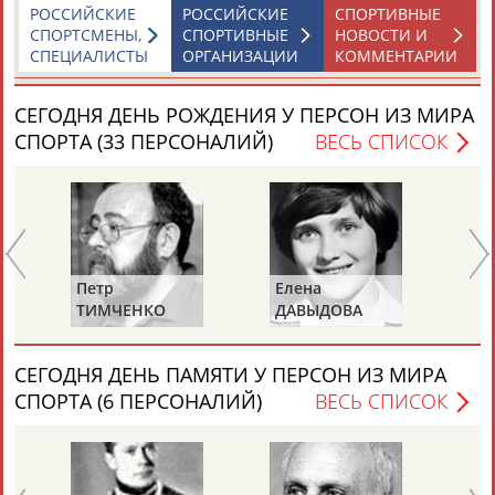
ЕЩЁ ПЕРСОНЫ
РОССИЙСКИЕ
РОССИЙСКИЕ
СПОРТИВНЫЕ
СПОРТСМЕНЫ,
СПОРТИВНЫЕ
НОВОСТИ И
СПЕЦИАЛИСТЫ
ОРГАНИЗАЦИИ
КОММЕНТАРИИ
24 персон из 13181
СЕГОДНЯ ДЕНЬ РОЖДЕНИЯ У ПЕРСОН ИЗ МИРА
СПОРТА (33 ПЕРСОНАЛИЙ)
ВЕСЬ СПИСОК
ТАБЛО АКТИВНОСТИ
ЦЕЛИ ПРОЕКТА
КОНТАКТЫ
НАШИ КНОПКИ
РЕКЛАМА
Петр
Елена
Та
ТИМЧЕНКО
ДАВЫДОВА
ДО
(С
ХА
Вопросы сотрудничества и совместной деятельности
inform@infosport.ru
СЕГОДНЯ ДЕНЬ ПАМЯТИ У ПЕРСОН ИЗ МИРА
СПОРТА (6 ПЕРСОНАЛИЙ)
ВЕСЬ СПИСОК
Адресов в новостной рассылке: 996
Подпишись
©
Стадион, 1998-2026