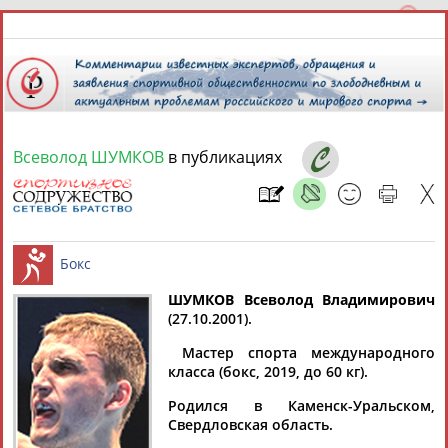
Всеволод ШУМКОВ
в публикациях
9 августа 2026 года,
15:47
СПОРТСМЕНЫ, ТРЕНЕРЫ И СПЕЦИАЛИСТЫ
ШУМКОВ Всеволод Владимирович
1
персона
Расширенный поиск
Найдено:
(27.10.2001).
Бокс
Мастер спорта международного
класса (бокс, 2019, до 60 кг).
Родился в Каменск-Уральском,
Свердловская область.
Всеволод