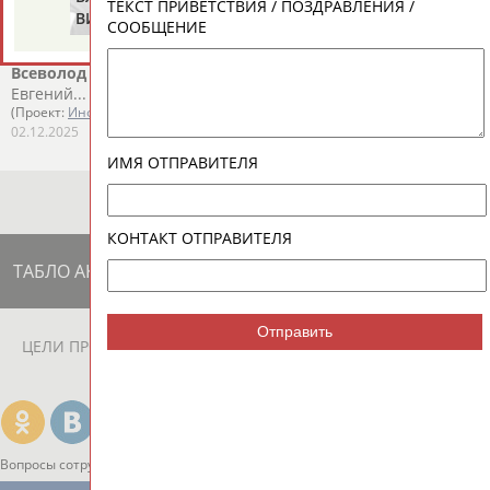
ТЕКСТ ПРИВЕТСТВИЯ / ПОЗДРАВЛЕНИЯ /
ВИКУЛОВ
ЗВЕЗДКИН
СООБЩЕНИЕ
Чемпионат мира по боксу стартует в Дубае
...Вячеслав Рогозин (до 54 кг), Андрей Пегливанян (до 57 кг),
Всеволод
Шумков
(до 60 кг), Илья Попов (до 63,5 кг),
Евгений...
(Проект:
Информационное агентство СТАДИОН
)
02.12.2025
ИМЯ ОТПРАВИТЕЛЯ
КОНТАКТ ОТПРАВИТЕЛЯ
ТАБЛО АКТИВНОСТИ
Отправить
ЦЕЛИ ПРОЕКТА
КОНТАКТЫ
НАШИ КНОПКИ
РЕКЛАМА
Вопросы сотрудничества и совместной деятельности
inform@infosport.ru