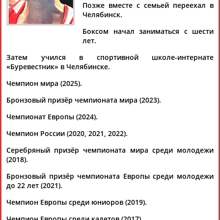
ШУМКОВ
Позже вместе с семьей переехал в
Челябинск.
Боксом начал заниматься с шести
Ваш запрос: "Всеволод ШУМКОВ"
лет.
Документы 1-10 из 13 найденных уникальных документов
Затем учился в спортивной школе-интернате
«Буревестник» в Челябинске.
1
2
Чемпион мира (2025).
Глава Международной федерации бокса Умар Кремлев
Бронзовый призёр чемпионата мира (2023).
награжден орденом Дружбы
...Муцольгов, Илья Попов, Давид Суров, Анастасия
Чемпионат Европы (2024).
Шамонова,
Всеволод
Шумков
, генеральный секретарь
Чемпион России (2020, 2021, 2022).
Федерации бокса России...
(Проект:
Информационное агентство СТАДИОН
)
Серебряный призёр чемпионата мира среди молодежи
22.04.2026
(2018).
На чемпионате мира в Дубае российские боксеры завоевали
7 золотых медалей
Бронзовый призёр чемпионата Европы среди молодежи
...в Дубае. Чемпионом мира в весовой категории до 60 кг
до 22 лет (2021).
стал
Всеволод
Шумков
, в категории до 63,5 кг - Илья Попов,
Чемпион Европы среди юниоров (2019).
до 75 кг...
(Проект:
Информационное агентство СТАДИОН
)
Чемпион Европы среди кадетов (2017).