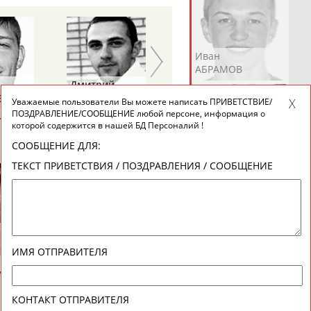
Андрей
Валерий
Иван
АБРАМОВ
АБРАМОВ
АБРАМОВ
Дмитрий
Юрий
ЕВ
ШЕПЕЛЬ
ЕРМОШКИН
Уважаемые пользователи Вы можете написать ПРИВЕТСТВИЕ/
ПОЗДРАВЛЕНИЕ/СООБЩЕНИЕ любой персоне, информация о
которой содержится в нашей БД Персоналий !
ВЕСЬ СПИСОК
СООБЩЕНИЕ ДЛЯ:
Екатерина
Ирина
Лидия
ТЕКСТ ПРИВЕТСТВИЯ / ПОЗДРАВЛЕНИЯ / СООБЩЕНИЕ
АБРАМОВА
АБРАМОВА
АБРАМОВА
Иракли
Осеп
Рамиль
ИМЯ ОТПРАВИТЕЛЯ
АБРАМЯН
АБРАМЯН
АБРАРОВ
КОНТАКТ ОТПРАВИТЕЛЯ