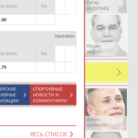
Герман
Рамазан
Тагир
st Score
Tie
АБДУЛАЕВ
АБДУЛАЕВ
АБДУЛАЕВ
.00
протокол
Аслан
Эмиль
Мусан
АБДУЛЛИН
АБДУЛЛИН
АБДУЛ-
st Score
Tie
МУСЛИМОВ
.75
ь какую-либо ошибку в уже
 своей страны!
ИЙСКИЕ
СПОРТИВНЫЕ
ТИВНЫЕ
НОВОСТИ И
НИЗАЦИИ
КОММЕНТАРИИ
Эдуард
Уулу Азамат
Денис
АБЗАЛИМОВ
АБИБИЛЛА
АБЛЯЗИН
ВЕСЬ СПИСОК