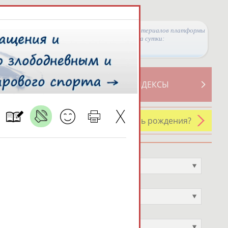
Просмотры материалов платформы
за сутки:
ТИВНОСТИ
СВОДНЫЕ ИНДЕКСЫ
У кого сегодня день рождения?
Профессия
Не выбран
Спортивное звание
Не выбран
Учёное звание
Не выбран