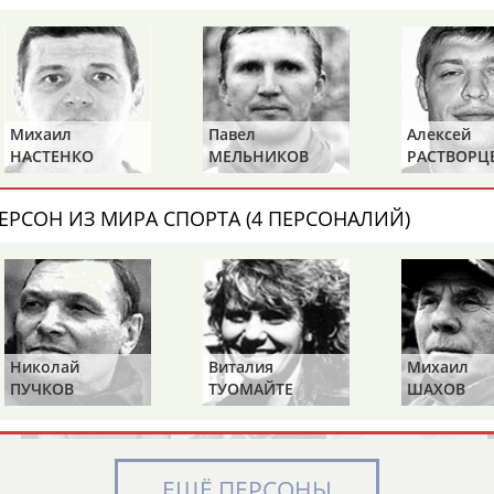
Элизабет
Захария
Александр
АБРААМЯН
АБРАМАШВИЛИ
АБРАМОВ
Михаил
Павел
Алексей
НАСТЕНКО
МЕЛЬНИКОВ
РАСТВОРЦ
ЕРСОН ИЗ МИРА СПОРТА (4 ПЕРСОНАЛИЙ)
Павел
Дарья
Екатерина
АБРАМОВ
АБРАМОВА
АБРАМОВА
Николай
Виталия
Михаил
ПУЧКОВ
ТУОМАЙТЕ
ШАХОВ
Тамара
Дмитрий
Маргарита
АБРАМОВА
АБРАМОВИЧ
АБРАМОВИЧ
ЕЩЁ ПЕРСОНЫ