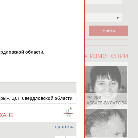
Чемпион
Не выбран
ердловской области.
100 последних изменений
Рамазан
Ростом
Флюра
ры», ЦСП Свердловской области
АБАЧАРАЕВ
АБАШИДЗЕ
АББАТЕ-БУЛАТОВА
ХАНЕ
протокол