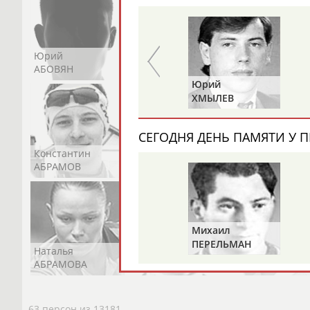
Юрий
Никита
Виктор
АБОВЯН
АБОЗОВИК
АБОИМОВ
Николай
Юрий
КО
ЖУРАВСКИЙ
ХМЫЛЕВ
)
СЕГОДНЯ ДЕНЬ ПАМЯТИ У П
Константин
Константин
Николай
АБРАМОВ
АБРАМОВ
АБРАМОВ
Михаил
ПЕРЕЛЬМАН
Наталья
Нелли
Светлана
(ПЕРЛЬМАН)
АБРАМОВА
АБРАМОВА
АБРАМОВА
63 персон из 13181