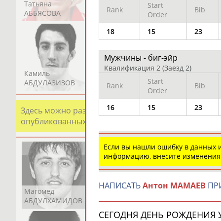
Татьяна
Акжана
Артур
Start
Rank
Bib
АББЯСОВА
АБДИКАРИМОВА
АБДРАХМАНОВ
Order
18
15
23
Мужчины - биг-эйр
Квалификация 2
(Заезд 2)
Камиль
Загалав
Камалудин
Start
АБДУЛАЗИЗОВ
АБДУЛБЕКОВ
АБДУЛДАУДОВ
Rank
Bib
Order
16
15
23
Здесь можно разместить информацию о хорошо изв
опубликованных записях. Страна должна знать свои
Если вы нашли ошибку в данных
информацию, внесите изменения
НАПИСАТЬ
Антон МАМАЕВ
ПРИ
Магомед
Шамиль
Адлан
АБДУЛХАМИДОВ
АБДУРАХМАНОВ
АБДУРАШИДОВ
СЕГОДНЯ ДЕНЬ РОЖДЕНИЯ У