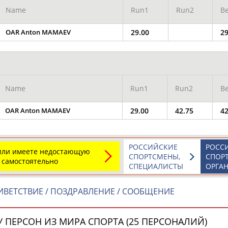
Каримжан
Аделя
Андрей
Name
Run1
Run2
Be
АБДРАХМАНОВ
АБДРАХМАНОВА
АБДУВАЛИЕВ
OAR Anton MAMAEV
29.00
29
Абдула
Магомед
Назир
АБДУЛЖАЛИЛОВ
АБДУЛКАГИРОВ
АБДУЛЛАЕВ
Name
Run1
Run2
Be
OAR Anton MAMAEV
29.00
42.75
42
естном спортсмене, тренере, специалисте или исправит
х героев! Герои спорта - это одни из главных патриотов
РОССИЙСКИЕ
РОСС
 или имеете недостающую
СПОРТСМЕНЫ,
СПОР
 самостоятельно
СПЕЦИАЛИСТЫ
ОРГА
ВЕТСТВИЕ / ПОЗДРАВЛЕНИЕ / СООБЩЕНИЕ
Рустам
Магомед
Нурлан
АБДУРАШИДОВ
АБДУСАЛАМОВ
АБДЫКАЛЫКОВ
 ПЕРСОН ИЗ МИРА СПОРТА (25 ПЕРСОНАЛИЙ)