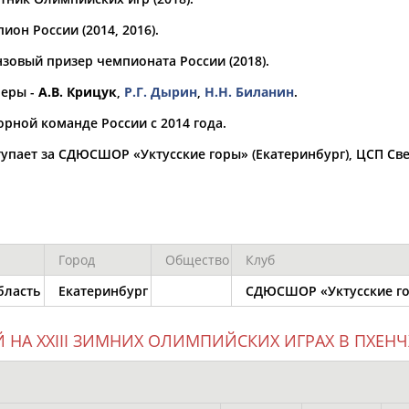
ион России (2014, 2016).
а рождения
по
чч
мм
год
чч
мм
год
зовый призер чемпионата России (2018).
неры -
А.В. Крицук
,
Р.Г. Дырин
,
Н.Н. Биланин
.
орной команде России с 2014 года.
упает за СДЮСШОР «Уктусские горы» (Екатеринбург), ЦСП Св
Город
Общество
Клуб
Юлия
Дмитрий
Тамилла
бласть
Екатеринбург
СДЮСШОР «Уктусские го
АБАЛАКИНА
АБАРЕНОВ
АБАСОВА
 НА XXIII ЗИМНИХ ОЛИМПИЙСКИХ ИГРАХ В ПХЕНЧ