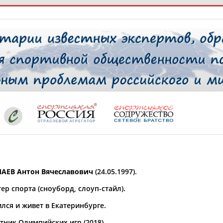
РЕСУРСНАЯ ПЛОЩАДКА
ТАБЛО АК
 специалисты
ставляет регион*
 выбран
АЕВ Антон Вячеславович
(24.05.1997).
* для действующих спортсменов
то рождения
ер спорта (сноуборд, слоуп-стайл).
 выбран
лся и живет в Екатеринбурге.
ион проживания
 выбран
тник Олимпийских игр (2018).