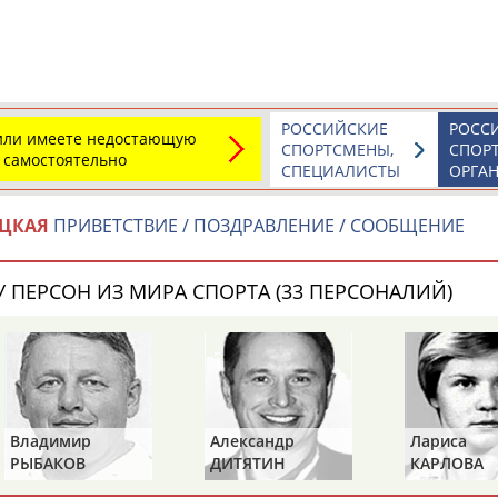
а рождения
по
чч
мм
год
чч
мм
год
РОССИЙСКИЕ
РОСС
 или имеете недостающую
СПОРТСМЕНЫ,
СПОР
 самостоятельно
СПЕЦИАЛИСТЫ
ОРГА
ОЦКАЯ
ПРИВЕТСТВИЕ / ПОЗДРАВЛЕНИЕ / СООБЩЕНИЕ
 ПЕРСОН ИЗ МИРА СПОРТА (33 ПЕРСОНАЛИЙ)
Юлия
Дмитрий
Тамилла
АБАЛАКИНА
АБАРЕНОВ
АБАСОВА
Владимир
Александр
Лариса
РЫБАКОВ
ДИТЯТИН
КАРЛОВА