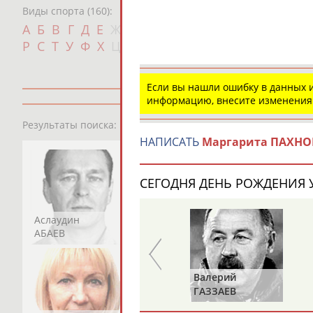
Виды спорта (160):
Дат
А
Б
В
Г
Д
Е
Ж
З
И
К
Л
М
Н
О
П
с
Р
С
Т
У
Ф
Х
Ц
Ч
Ш
Щ
Э
Ю
Я
Если вы нашли ошибку в данных
информацию, внесите изменения
13181
персон
Результаты поиска:
НАПИСАТЬ
Маргарита ПАХН
СЕГОДНЯ ДЕНЬ РОЖДЕНИЯ У
Аслаудин
Елена
Мария
АБАЕВ
АБАИМОВА
АБАКУМОВА
Валерий
Валерий
ИЛЬИНЫХ
ГАЗЗАЕВ