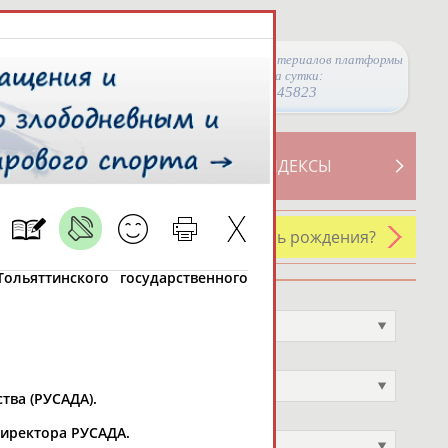
Просмотры материалов платформы
за сутки:
45823
ТИВНОСТИ
СВОДНЫЕ ИНДЕКСЫ
У кого сегодня день рождения?
ольяттинского государственного
Профессия
Не выбран
Спортивное звание
Не выбран
тва (РУСАДА).
Учёное звание
 директора РУСАДА.
Не выбран