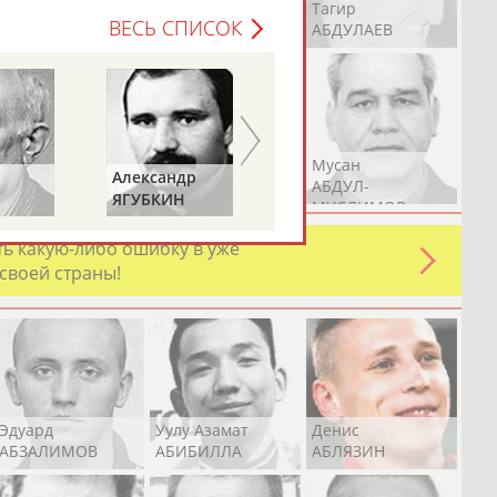
Герман
Рамазан
Тагир
ВЕСЬ СПИСОК
АБДУЛАЕВ
АБДУЛАЕВ
АБДУЛАЕВ
Аслан
Эмиль
Мусан
Александр
Геннадий
АБДУЛЛИН
АБДУЛЛИН
АБДУЛ-
ЯГУБКИН
ТУРЕЦКИЙ
МУСЛИМОВ
ь какую-либо ошибку в уже
 своей страны!
Эдуард
Уулу Азамат
Денис
АБЗАЛИМОВ
АБИБИЛЛА
АБЛЯЗИН