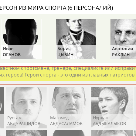
Каримжан
Аделя
Андрей
ЕРСОН ИЗ МИРА СПОРТА (6 ПЕРСОНАЛИЙ)
АБДРАХМАНОВ
АБДРАХМАНОВА
АБДУВАЛИЕВ
Абдула
Магомед
Назир
Иван
Борис
Анатолий
АБДУЛЖАЛИЛОВ
АБДУЛКАГИРОВ
АБДУЛЛАЕВ
ОГАНОВ
ЦЫБИН
РАХЛИН
естном спортсмене, тренере, специалисте или исправит
х героев! Герои спорта - это одни из главных патриотов
Рустам
Магомед
Нурлан
АБДУРАШИДОВ
АБДУСАЛАМОВ
АБДЫКАЛЫКОВ