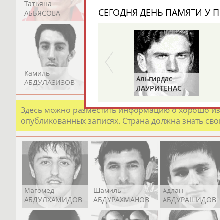
Татьяна
Акжана
Артур
СЕГОДНЯ ДЕНЬ ПАМЯТИ У П
АББЯСОВА
АБДИКАРИМОВА
АБДРАХМАНОВ
Камиль
Загалав
Камалудин
Альгирдас
АБДУЛАЗИЗОВ
АБДУЛБЕКОВ
АБДУЛДАУДОВ
ЛАУРИТЕНАС
Здесь можно разместить информацию о хорошо изв
опубликованных записях. Страна должна знать свои
Магомед
Шамиль
Адлан
АБДУЛХАМИДОВ
АБДУРАХМАНОВ
АБДУРАШИДОВ