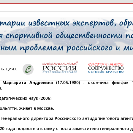
РЕСУРСНАЯ ПЛОЩАДКА
ТАБЛО АК
 специалисты
икациях
 Маргарита Андреевна
(17.05.1980) - окончила филфак Т
а.
ставляет регион*
 выбран
агогических наук (2006).
* для действующих спортсменов
то рождения
ольятти. Живет в Москве.
 выбран
 генерального директора Российского антидопингового агентс
ион проживания
020 года подала в отставку с поста заместителя генерального
 выбран