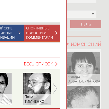
Чемпион
Не выбран
ИЙСКИЕ
СПОРТИВНЫЕ
ТИВНЫЕ
НОВОСТИ И
НИЗАЦИИ
КОММЕНТАРИИ
100 последних изменений
ВЕСЬ СПИСОК
Рамазан
Ростом
Флюра
АБАЧАРАЕВ
АБАШИДЗЕ
АББАТЕ-БУЛАТОВА
Петр
Елена
ТИМЧЕНКО
ДАВЫДОВА