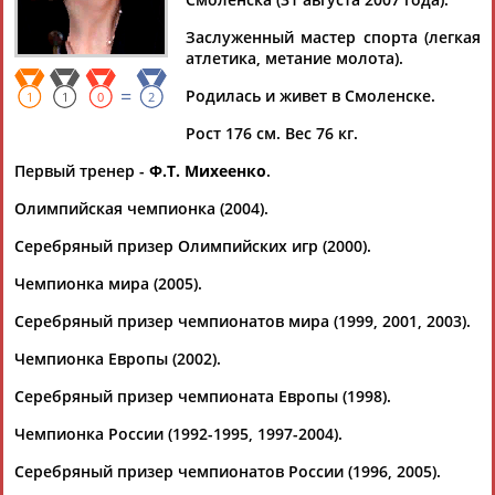
Заслуженный мастер спорта (легкая
атлетика, метание молота).
=
Родилась и живет в Смоленске.
Дмитрий
Тамилла
Рамазан
Ростом
1
1
0
2
АБАРЕНОВ
АБАСОВА
АБАЧАРАЕВ
АБАШИДЗЕ
Рост 176 см. Вес 76 кг.
Первый тренер -
Ф.Т. Михеенко
.
Олимпийская чемпионка (2004).
Флюра
Татьяна
Акжана
Артур
Серебряный призер Олимпийских игр (2000).
АББАТЕ-
АББЯСОВА
АБДИКАРИМОВА
АБДРАХМАНОВ
БУЛАТОВА
Чемпионка мира (2005).
Серебряный призер чемпионатов мира (1999, 2001, 2003).
Чемпионка Европы (2002).
Серебряный призер чемпионата Европы (1998).
Чемпионка России (1992-1995, 1997-2004).
Серебряный призер чемпионатов России (1996, 2005).