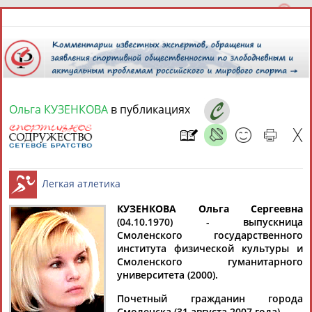
Ольга КУЗЕНКОВА
в публикациях
7 августа 2026 года,
23:38
СПОРТСМЕНЫ, ТРЕНЕРЫ И СПЕЦИАЛИСТЫ
13181
персон
Расширенный поиск
Найдено:
КУЗЕНКОВА Ольга Сергеевна
(04.10.1970) - выпускница
Смоленского государственного
Легкая атлетика
института физической культуры и
Смоленского гуманитарного
университета (2000).
Аслаудин
Елена
Мария
Юлия
Почетный гражданин города
АБАЕВ
АБАИМОВА
АБАКУМОВА
АБАЛАКИНА
Смоленска (31 августа 2007 года).