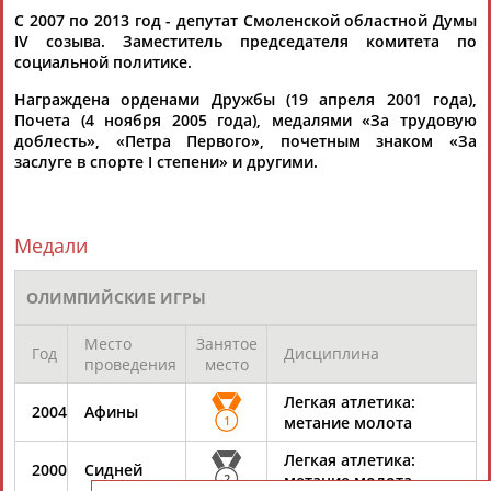
ЕЩЁ ПЕРСОНЫ
С 2007 по 2013 год - депутат Смоленской областной Думы
IV созыва. Заместитель председателя комитета по
социальной политике.
24 персон из 13181
Награждена орденами Дружбы (19 апреля 2001 года),
Почета (4 ноября 2005 года), медалями «За трудовую
доблесть», «Петра Первого», почетным знаком «За
заслуге в спорте I степени» и другими.
ТАБЛО АКТИВНОСТИ
ЦЕЛИ ПРОЕКТА
КОНТАКТЫ
НАШИ КНОПКИ
РЕКЛАМА
Медали
ОЛИМПИЙСКИЕ ИГРЫ
Место
Занятое
Год
Дисциплина
Вопросы сотрудничества и совместной деятельности
inform@infosport.ru
проведения
место
Адресов в новостной рассылке: 996
Легкая атлетика:
2004
Афины
1
метание молота
Подпишись
Легкая атлетика:
2000
Сидней
©
Стадион, 1998-2026
2
метание молота