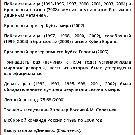
Победительница (1993-1995, 1997, 2000, 2001, 2003, 2004) и
бронзовый призер (2008) зимних чемпионатов России по
длинным метаниям.
Бронзовый призер Кубка мира (2002).
Победительница (1997, 1998, 2000, 2002), серебряный
(1999, 2004) и бронзовый (2003) призер Кубка Европы.
Каримжан
Аделя
Андрей
Герман
АБДРАХМАНОВ
АБДРАХМАНОВА
АБДУВАЛИЕВ
АБДУЛАЕВ
Бронзовый призер зимнего Кубка Европы (2005).
Тринадцать раз (начиная с 1994 года) устанавливала
мировые рекорды, шесть из которых были утверждены
как официальные.
Рамазан
Тагир
Камиль
Загалав
Девять раз (1992, 1993, 1995-1998, 2001, 2002) была
АБДУЛАЕВ
АБДУЛАЕВ
АБДУЛАЗИЗОВ
АБДУЛБЕКОВ
обладательницей лучшего результата сезона в мире.
Личный рекорд: 75.68 (2000).
Тренер - заслуженный тренер России
А.И. Селезнев
.
Камалудин
Абдула
Магомед
Назир
АБДУЛДАУДОВ
АБДУЛЖАЛИЛОВ
АБДУЛКАГИРОВ
АБДУЛЛАЕВ
В сборной команде России с 1995 по 2008 год.
Выступала за «Динамо» (Смоленск).