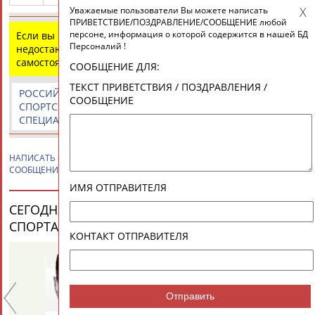
Разработка и поддержка ООО НАИТ «Стадион»
Уважаемые пользователи Вы можете написать
ПРИВЕТСТВИЕ/ПОЗДРАВЛЕНИЕ/СООБЩЕНИЕ любой
персоне, информация о которой содержится в нашей БД
Если вы нашли ошибку в данных или имеете
Персоналий !
недостающую информацию, внесите изменения
самостоятельно
СООБЩЕНИЕ ДЛЯ:
ТЕКСТ ПРИВЕТСТВИЯ / ПОЗДРАВЛЕНИЯ /
РОССИЙСКИЕ
РОССИЙСКИЕ
СПОРТИВНЫЕ
СООБЩЕНИЕ
СПОРТСМЕНЫ,
СПОРТИВНЫЕ
НОВОСТИ И
СПЕЦИАЛИСТЫ
ОРГАНИЗАЦИИ
КОММЕНТАРИИ
НАПИСАТЬ
Ольга КУЗЕНКОВА
ПРИВЕТСТВИЕ / ПОЗДРАВЛЕНИЕ /
СООБЩЕНИЕ
ИМЯ ОТПРАВИТЕЛЯ
СЕГОДНЯ ДЕНЬ РОЖДЕНИЯ У ПЕРСОН ИЗ МИРА
СПОРТА (33 ПЕРСОНАЛИЙ)
ВЕСЬ СПИСОК
КОНТАКТ ОТПРАВИТЕЛЯ
Отправить