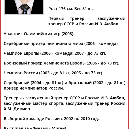
Рост 176 см. Вес 81 кг.
Первый тренер - заслуженный
тренер СССР и России
И.З. Аюбов
.
Дмитрий
Тамилла
Рамазан
Ростом
АБАРЕНОВ
АБАСОВА
АБАЧАРАЕВ
АБАШИДЗЕ
Участник Олимпийских игр (2008).
Серебряный призер чемпионата мира (2006 - команда).
Чемпион Европы (2006 - команда; 2007 - до 73 кг).
Флюра
Татьяна
Акжана
Артур
Бронзовый призер чемпионата Европы (2006 - до 73 кг).
АББАТЕ-
АББЯСОВА
АБДИКАРИМОВА
АБДРАХМАНОВ
БУЛАТОВА
Чемпион России (2003 - до 81 кг; 2005 - до 73 кг).
Серебряный (2004 - до 81 кг) и бронзовый (2002 - до 81 кг)
призер чемпионатов России.
Тренеры - заслуженный тренер СССР и России
И.З. Аюбов
,
заслуженный мастер спорта, заслуженный тренер России
Х.М. Дикиев
.
В сборной команде России с 2002 по 2010 год.
Выступал за «Динамо» (Аргун).