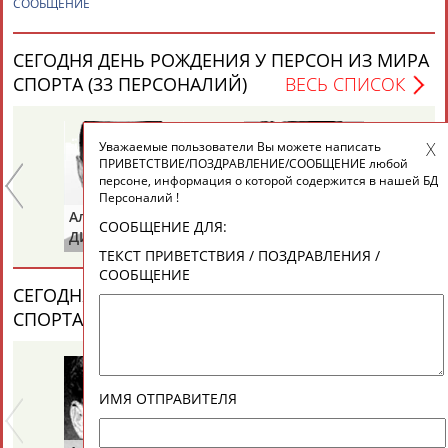
СООБЩЕНИЕ
ЕЩЁ ПЕРСОНЫ
СЕГОДНЯ ДЕНЬ РОЖДЕНИЯ У ПЕРСОН ИЗ МИРА
24 персон из 13181
СПОРТА (33 ПЕРСОНАЛИЙ)
ВЕСЬ СПИСОК
Уважаемые пользователи Вы можете написать
ТАБЛО АКТИВНОСТИ
ПРИВЕТСТВИЕ/ПОЗДРАВЛЕНИЕ/СООБЩЕНИЕ любой
персоне, информация о которой содержится в нашей БД
Персоналий !
Александр
Лариса
Пе
ЦЕЛИ ПРОЕКТА
КОНТАКТЫ
НАШИ КНОПКИ
РЕКЛАМА
СООБЩЕНИЕ ДЛЯ:
ДИТЯТИН
КАРЛОВА
Т
ТЕКСТ ПРИВЕТСТВИЯ / ПОЗДРАВЛЕНИЯ /
СООБЩЕНИЕ
СЕГОДНЯ ДЕНЬ ПАМЯТИ У ПЕРСОН ИЗ МИРА
СПОРТА (6 ПЕРСОНАЛИЙ)
ВЕСЬ СПИСОК
Вопросы сотрудничества и совместной деятельности
inform@infosport.ru
Адресов в новостной рассылке: 996
Подпишись
ИМЯ ОТПРАВИТЕЛЯ
©
Стадион, 1998-2026