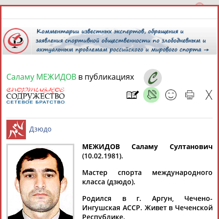
Саламу МЕЖИДОВ
в публикациях
7 августа 2026 года,
14:40
СПОРТСМЕНЫ, ТРЕНЕРЫ И СПЕЦИАЛИСТЫ
13181
персон
Расширенный поиск
Найдено:
МЕЖИДОВ Саламу Султанович
(10.02.1981).
Дзюдо
Мастер спорта международного
класса (дзюдо).
Родился в г. Аргун, Чечено-
Аслаудин
Елена
Мария
Юлия
Ингушская АССР. Живет в Чеченской
АБАЕВ
АБАИМОВА
АБАКУМОВА
АБАЛАКИНА
Республике.