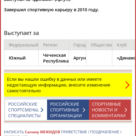
Завершил спортивную карьеру в 2010 году.
Выступает за
Каримжан
Аделя
Андрей
Герман
Федеральный
Регион
Город
Общество
Клуб
АБДРАХМАНОВ
АБДРАХМАНОВА
АБДУВАЛИЕВ
АБДУЛАЕВ
Чеченская
Южный
Аргун
«Динамо
Республика
Если вы нашли ошибку в данных или имеете
Рамазан
Тагир
Камиль
Загалав
недостающую информацию, внесите изменения
АБДУЛАЕВ
АБДУЛАЕВ
АБДУЛАЗИЗОВ
АБДУЛБЕКОВ
самостоятельно
РОССИЙСКИЕ
РОССИЙСКИЕ
СПОРТИВНЫЕ
СПОРТСМЕНЫ,
СПОРТИВНЫЕ
НОВОСТИ И
Камалудин
Абдула
Магомед
Назир
СПЕЦИАЛИСТЫ
ОРГАНИЗАЦИИ
КОММЕНТАРИИ
АБДУЛДАУДОВ
АБДУЛЖАЛИЛОВ
АБДУЛКАГИРОВ
АБДУЛЛАЕВ
НАПИСАТЬ
Саламу МЕЖИДОВ
ПРИВЕТСТВИЕ / ПОЗДРАВЛЕНИЕ /