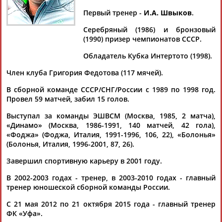
КОЛЫВАНОВ
Первый тренер -
И.А. Швыков
.
Серебряный (1986) и бронзовый
Ваш запрос: "Игорь Колыванов"
(1990) призер чемпионатов СССР.
Документы 1-10 из 19 найденных уникальных документов
Обладатель Кубка Интертото (1998).
Член клуба Григория Федотова (117 мячей).
1
2
В сборной команде СССР/СНГ/России с 1989 по 1998 год.
Матч ЛЕГЕНД сборной СССР и "Спартака" в честь Никиты
Провел 59 матчей, забил 15 голов.
Павловича Симоняна
Выступал за команды ЭШВСМ (Москва, 1985, 2 матча),
...Шишкин, Александр Самедов, Никита Баженов, Сергей
«Динамо» (Москва, 1986-1991, 140 матчей, 42 гола),
Кирьяков,
Игорь
Колыванов
, Дмитрий Кузнецов, Эрик
«Фоджа» (Фоджа, Италия, 1991-1996, 106, 22), «Болонья»
Яхимович, Заза...
(Болонья, Италия, 1996-2001, 87, 26).
(Проект:
Информационное агентство СТАДИОН
)
26.01.2026
Завершил спортивную карьеру в 2001 году.
"Динамо" обыграло "Спартак" в матче легенд памяти
Федора Черенкова
В 2002-2003 годах - тренер, в 2003-2010 годах - главный
...Терехин, Юрий Жирков, Алексей Смертин, Александр
тренер юношеской сборной команды России.
Сапета,
Игорь
Семшов, Андрей Кобелев, Дмитрий Хохлов,
С 21 мая 2012 по 21 октября 2015 года - главный тренер
Андрей Каряка,... ...Каряка, Максим Ромащенко, Ролан Гусев,
ФК «Уфа».
Эрик Корчагин,
Игорь
Колыванов
, Дмитрий Булыкин,