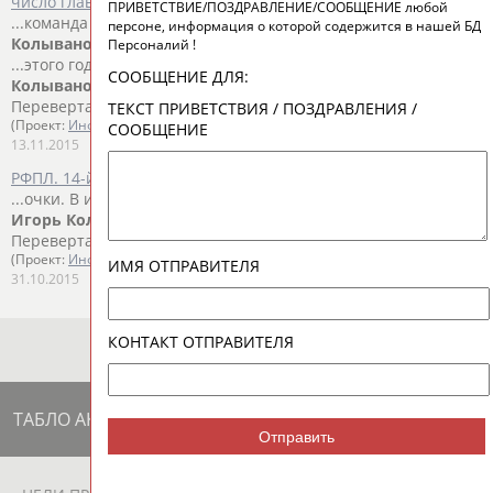
число главных неудачников первого круга ЧР
ПРИВЕТСТВИЕ/ПОЗДРАВЛЕНИЕ/СООБЩЕНИЕ любой
...команда радовала болельщиков, а молодой тренер
Игорь
персоне, информация о которой содержится в нашей БД
Колыванов
подавал надежды. Но в октябре этого года в...
Персоналий !
...этого года в связи с неудовлетворительными результатами
СООБЩЕНИЕ ДЛЯ:
Колыванов
уфимцев покинул, его сменщик Евгений
Перевертайло,...
ТЕКСТ ПРИВЕТСТВИЯ / ПОЗДРАВЛЕНИЯ /
(Проект:
Информационное агентство СТАДИОН
)
СООБЩЕНИЕ
13.11.2015
РФПЛ. 14-й тур. ЦСКА Москва - "Уфа" (прямая трансляция)
...очки. В итоге в отставку был отправлен главный тренер
Игорь
Колыванов
, команду возглавил Евгений
Перевертайло....
(Проект:
Информационное агентство СТАДИОН
)
ИМЯ ОТПРАВИТЕЛЯ
31.10.2015
КОНТАКТ ОТПРАВИТЕЛЯ
ТАБЛО АКТИВНОСТИ
Отправить