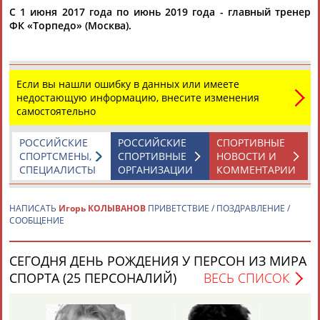
Сергей Кирьяков и Руслан Пименов....
С 1 июня 2017 года по июнь 2019 года - главный тренер
(Проект:
Информационное агентство СТАДИОН
)
ФК «Торпедо» (Москва).
14.11.2024
Футбол. Лига Ставок Лига легенд 2024. 13 ноября. Спартак -
Динамо (прямая видеотрансляция)
...Ролан Гусев, Андрей Кобелев, Алексей и Евгений
Если вы нашли ошибку в данных или имеете
Смертины,
Игорь
Колыванов
, Сергей Кирьяков и другие
недостающую информацию, внесите изменения
легенды...
самостоятельно
(Проект:
Информационное агентство СТАДИОН
)
13.11.2024
РОССИЙСКИЕ
РОССИЙСКИЕ
СПОРТИВНЫЕ
Владимир Сабадаш: Открытие ЧМ 2022 посольством Катара
СПОРТСМЕНЫ,
СПОРТИВНЫЕ
НОВОСТИ И
в Москве
СПЕЦИАЛИСТЫ
ОРГАНИЗАЦИИ
КОММЕНТАРИИ
...церемонии российские экс-футболисты Александр
Мостовой и
Игорь
Колыванов
. "Несмотря на вызовы и
беспрецедентную...
НАПИСАТЬ
Игорь КОЛЫВАНОВ
ПРИВЕТСТВИЕ / ПОЗДРАВЛЕНИЕ /
(Проект:
Информационное агентство СТАДИОН
)
СООБЩЕНИЕ
21.11.2022
Руй Витория покинул пост главного тренера "Спартака"
СЕГОДНЯ ДЕНЬ РОЖДЕНИЯ У ПЕРСОН ИЗ МИРА
...Венеции. Бывший футболист московского "Динамо"
Игорь
СПОРТА (25 ПЕРСОНАЛИЙ)
ВЕСЬ СПИСОК
Колыванов
назвал Ваноли "очередным котом в...
(Проект:
Информационное агентство СТАДИОН
)
16.12.2021