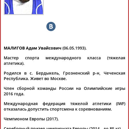
Дмитрий
Тамилла
Рамазан
Ростом
АБАРЕНОВ
АБАСОВА
АБАЧАРАЕВ
АБАШИДЗЕ
МАЛИГОВ Адам Увайсович
(06.05.1993).
Мастер спорта международного класса (тяжелая
Флюра
Татьяна
Акжана
Артур
атлетика).
АББАТЕ-
АББЯСОВА
АБДИКАРИМОВА
АБДРАХМАНОВ
БУЛАТОВА
Родился в с. Бердыкель, Грозненский р-н, Чеченская
Республика. Живет во Москве.
Член сборной команды России на Олимпийские игры
2016 года.
Международная федерация тяжелой атлетики (IWF)
отказалась допустить спортсмена к соревнованиям.
Чемпионом Европы (2017).
Серебряный призер чемпионата Европы (2014 - до 85 кг).