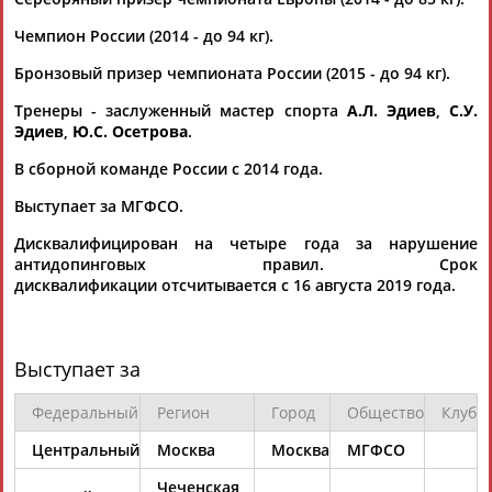
Чемпион России (2014 - до 94 кг).
Бронзовый призер чемпионата России (2015 - до 94 кг).
Тренеры - заслуженный мастер спорта
А.Л. Эдиев
,
С.У.
Эдиев
,
Ю.С. Осетрова
.
Каримжан
Аделя
Андрей
Герман
В сборной команде России с 2014 года.
АБДРАХМАНОВ
АБДРАХМАНОВА
АБДУВАЛИЕВ
АБДУЛАЕВ
Выступает за МГФСО.
Дисквалифицирован на четыре года за нарушение
антидопинговых правил. Срок
дисквалификации отсчитывается с 16 августа 2019 года.
Рамазан
Тагир
Камиль
Загалав
АБДУЛАЕВ
АБДУЛАЕВ
АБДУЛАЗИЗОВ
АБДУЛБЕКОВ
Выступает за
Федеральный
Регион
Город
Общество
Клуб
Камалудин
Абдула
Магомед
Назир
АБДУЛДАУДОВ
АБДУЛЖАЛИЛОВ
АБДУЛКАГИРОВ
АБДУЛЛАЕВ
Центральный
Москва
Москва
МГФСО
Чеченская