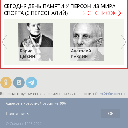
ЕЩЁ ПЕРСОНЫ
СЕГОДНЯ ДЕНЬ ПАМЯТИ У ПЕРСОН ИЗ МИРА
СПОРТА (6 ПЕРСОНАЛИЙ)
ВЕСЬ СПИСОК
24 персон из 13181
ТАБЛО АКТИВНОСТИ
Борис
Анатолий
Ал
ЦЫБИН
РАХЛИН
ЯГ
ЦЕЛИ ПРОЕКТА
КОНТАКТЫ
НАШИ КНОПКИ
РЕКЛАМА
Вопросы сотрудничества и совместной деятельности
inform@infosport.ru
Адресов в новостной рассылке: 996
Подпишись
©
Стадион, 1998-2026