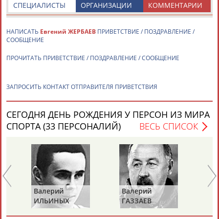
СПЕЦИАЛИСТЫ
ОРГАНИЗАЦИИ
КОММЕНТАРИИ
НАПИСАТЬ
Евгений ЖЕРБАЕВ
ПРИВЕТСТВИЕ / ПОЗДРАВЛЕНИЕ /
СООБЩЕНИЕ
ПРОЧИТАТЬ ПРИВЕТСТВИЕ / ПОЗДРАВЛЕНИЕ / СООБЩЕНИЕ
Каримжан
Аделя
Андрей
Герман
АБДРАХМАНОВ
АБДРАХМАНОВА
АБДУВАЛИЕВ
АБДУЛАЕВ
ЗАПРОСИТЬ КОНТАКТ ОТПРАВИТЕЛЯ ПРИВЕТСТВИЯ
СЕГОДНЯ ДЕНЬ РОЖДЕНИЯ У ПЕРСОН ИЗ МИРА
СПОРТА (33 ПЕРСОНАЛИЙ)
ВЕСЬ СПИСОК
Рамазан
Тагир
Камиль
Загалав
АБДУЛАЕВ
АБДУЛАЕВ
АБДУЛАЗИЗОВ
АБДУЛБЕКОВ
Камалудин
Абдула
Магомед
Назир
Валерий
Валерий
Вл
АБДУЛДАУДОВ
АБДУЛЖАЛИЛОВ
АБДУЛКАГИРОВ
АБДУЛЛАЕВ
ИЛЬИНЫХ
ГАЗЗАЕВ
Р