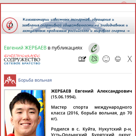
Евгений ЖЕРБАЕВ
в публикациях
7 августа 2026 года,
17:03
СПОРТСМЕНЫ, ТРЕНЕРЫ И СПЕЦИАЛИСТЫ
13181
персон
Расширенный поиск
Найдено:
ЖЕРБАЕВ Евгений Александрович
(15.06.1994).
Борьба вольная
Мастер спорта международного
класса (2016, борьба вольная, до 70
кг).
Аслаудин
Елена
Мария
Юлия
Родился в с. Куйта, Нукутский р-н,
АБАЕВ
АБАИМОВА
АБАКУМОВА
АБАЛАКИНА
Усть-Ордынский Бурятский округ,