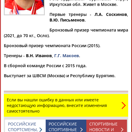
Иркутская обл. Живет в Москве.
Первые тренеры -
Л.А. Соскинов
,
В.Ю. Письменов
.
Дмитрий
Тамилла
Рамазан
Ростом
Бронзовый призер чемпионата мира
АБАРЕНОВ
АБАСОВА
АБАЧАРАЕВ
АБАШИДЗЕ
(2021, до 70 кг., Осло).
Бронзовый призер чемпионата России (2015).
Тренеры -
В.Н. Иванов
,
Г.Г. Макоев
.
Флюра
Татьяна
Акжана
Артур
В сборной команде России с 2015 года.
АББАТЕ-
АББЯСОВА
АБДИКАРИМОВА
АБДРАХМАНОВ
БУЛАТОВА
Выступает за ШВСМ (Москва) и Республику Бурятию.
Если вы нашли ошибку в данных или имеете
недостающую информацию, внесите изменения
самостоятельно
РОССИЙСКИЕ
РОССИЙСКИЕ
СПОРТИВНЫЕ
СПОРТСМЕНЫ,
СПОРТИВНЫЕ
НОВОСТИ И