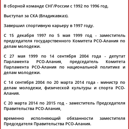
В сборной команде СНГ/России с 1992 по 1996 год.
Выступал за СКА (Владикавказ).
Завершил спортивную карьеру в 1997 году.
С 15 декабря 1997 по 5 мая 1999 год - заместитель
председателя государственного Комитета РСО-Алания по
Каримжан
Аделя
Андрей
Герман
делам молодежи.
АБДРАХМАНОВ
АБДРАХМАНОВА
АБДУВАЛИЕВ
АБДУЛАЕВ
С 27 мая 1999 по 14 сентября 2004 года - депутат
Парламента РСО-Алания, председатель Комитета
Парламента РСО-Алания по национальной политике и
делам молодежи.
Рамазан
Тагир
Камиль
Загалав
АБДУЛАЕВ
АБДУЛАЕВ
АБДУЛАЗИЗОВ
АБДУЛБЕКОВ
С 14 сентября 2004 по 20 марта 2014 года - министр по
делам молодежи, физической культуры и спорта РСО-
Алания.
C 20 марта 2014 по 2015 год - заместитель Председателя
Правительства РСО-Алания,
Камалудин
Абдула
Магомед
Назир
АБДУЛДАУДОВ
АБДУЛЖАЛИЛОВ
АБДУЛКАГИРОВ
АБДУЛЛАЕВ
временно исполняющий обязанности заместителя
Председателя Правительства РСО-Алания.