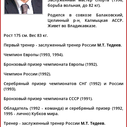
борьба вольная, до 82 кг).
Родился в совхозе Балаковский,
Целинный р-н, Калмыцкая АССР.
Дмитрий
Тамилла
Рамазан
Ростом
Живет во Владикавказе.
АБАРЕНОВ
АБАСОВА
АБАЧАРАЕВ
АБАШИДЗЕ
Рост 175 см. Вес 83 кг.
Первый тренер - заслуженный тренер России
М.Т. Тедеев
.
Чемпион Европы (1993, 1994).
Флюра
Татьяна
Акжана
Артур
АББАТЕ-
АББЯСОВА
АБДИКАРИМОВА
АБДРАХМАНОВ
Бронзовый призер чемпионата Европы (1992).
БУЛАТОВА
Чемпион России (1992).
Серебряный призер чемпионатов СНГ (1992) и России
(1993).
Бронзовый призер чемпионата СССР (1991).
Обладатель (1992 - команда) и серебряный призер (1992,
1995 - лично) Кубков мира.
Тренер - заслуженный тренер России
М.Т. Тедеев
.