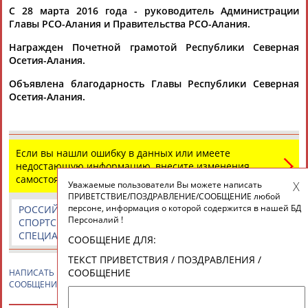
ЕЩЁ ПЕРСОНЫ
С 28 марта 2016 года - руководитель Администрации
Главы РСО-Алания и Правительства РСО-Алания.
Награжден Почетной грамотой Республики Северная
24 персон из 13181
Осетия-Алания.
Объявлена благодарность Главы Республики Северная
Осетия-Алания.
ТАБЛО АКТИВНОСТИ
ЦЕЛИ ПРОЕКТА
КОНТАКТЫ
НАШИ КНОПКИ
РЕКЛАМА
Если вы нашли ошибку в данных или имеете
недостающую информацию, внесите изменения
самостоятельно
Уважаемые пользователи Вы можете написать
ПРИВЕТСТВИЕ/ПОЗДРАВЛЕНИЕ/СООБЩЕНИЕ любой
персоне, информация о которой содержится в нашей БД
РОССИЙСКИЕ
РОССИЙСКИЕ
СПОРТИВНЫЕ
Персоналий !
СПОРТСМЕНЫ,
СПОРТИВНЫЕ
НОВОСТИ И
Вопросы сотрудничества и совместной деятельности
inform@infosport.ru
СПЕЦИАЛИСТЫ
ОРГАНИЗАЦИИ
КОММЕНТАРИИ
СООБЩЕНИЕ ДЛЯ:
Адресов в новостной рассылке: 996
ТЕКСТ ПРИВЕТСТВИЯ / ПОЗДРАВЛЕНИЯ /
Подпишись
СООБЩЕНИЕ
НАПИСАТЬ
Рустем КЕЛЕХСАЕВ
ПРИВЕТСТВИЕ / ПОЗДРАВЛЕНИЕ /
СООБЩЕНИЕ
©
Стадион, 1998-2026