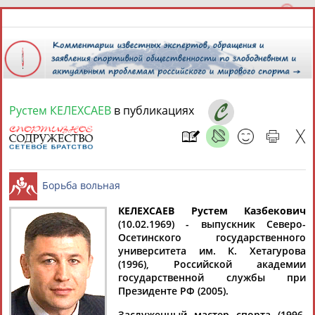
Рустем КЕЛЕХСАЕВ
в публикациях
9 августа 2026 года,
18:32
СПОРТСМЕНЫ, ТРЕНЕРЫ И СПЕЦИАЛИСТЫ
13181
персон
Расширенный поиск
Найдено:
КЕЛЕХСАЕВ Рустем Казбекович
(10.02.1969) - выпускник Северо-
Осетинского государственного
Борьба вольная
университета им. К. Хетагурова
(1996), Российской академии
государственной службы при
Президенте РФ (2005).
Аслаудин
Елена
Мария
Юлия
АБАЕВ
АБАИМОВА
АБАКУМОВА
АБАЛАКИНА
Заслуженный мастер спорта (1996,