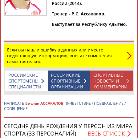
России (2014).
Тренер -
Р.С. Ассакалов
.
Выступает за Республику Адыгею.
Дмитрий
Тамилла
Рамазан
Ростом
АБАРЕНОВ
АБАСОВА
АБАЧАРАЕВ
АБАШИДЗЕ
Если вы нашли ошибку в данных или имеете
недостающую информацию, внесите изменения
самостоятельно
Флюра
Татьяна
Акжана
Артур
АББАТЕ-
АББЯСОВА
АБДИКАРИМОВА
АБДРАХМАНОВ
БУЛАТОВА
РОССИЙСКИЕ
РОССИЙСКИЕ
СПОРТИВНЫЕ
СПОРТСМЕНЫ,
СПОРТИВНЫЕ
НОВОСТИ И
СПЕЦИАЛИСТЫ
ОРГАНИЗАЦИИ
КОММЕНТАРИИ
НАПИСАТЬ
Бислан АССАКАЛОВ
ПРИВЕТСТВИЕ / ПОЗДРАВЛЕНИЕ /
СООБЩЕНИЕ
СЕГОДНЯ ДЕНЬ РОЖДЕНИЯ У ПЕРСОН ИЗ МИРА
СПОРТА (33 ПЕРСОНАЛИЙ)
ВЕСЬ СПИСОК