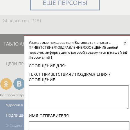
ЕЩЁ ПЕРСОНЫ
24 персон из 13181
Уважаемые пользователи Вы можете написать
ТАБЛО АКТИВНОСТИ
ПРИВЕТСТВИЕ/ПОЗДРАВЛЕНИЕ/СООБЩЕНИЕ любой
персоне, информация о которой содержится в нашей БД
Персоналий !
ЦЕЛИ ПРОЕКТА
КОНТАКТЫ
НАШИ КНОПКИ
РЕКЛАМА
СООБЩЕНИЕ ДЛЯ:
ТЕКСТ ПРИВЕТСТВИЯ / ПОЗДРАВЛЕНИЯ /
СООБЩЕНИЕ
Вопросы сотрудничества и совместной деятельности
inform@infosport.ru
Адресов в новостной рассылке: 996
Подпишись
ИМЯ ОТПРАВИТЕЛЯ
©
Стадион, 1998-2026