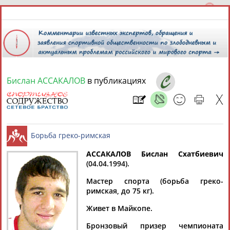
Бислан АССАКАЛОВ
в публикациях
7 августа 2026 года,
06:14
СПОРТСМЕНЫ, ТРЕНЕРЫ И СПЕЦИАЛИСТЫ
13181
персон
Расширенный поиск
Найдено:
АССАКАЛОВ Бислан Схатбиевич
(04.04.1994).
Борьба греко-римская
Мастер спорта (борьба греко-
римская, до 75 кг).
Живет в Майкопе.
Аслаудин
Елена
Мария
Юлия
АБАЕВ
АБАИМОВА
АБАКУМОВА
АБАЛАКИНА
Бронзовый призер чемпионата