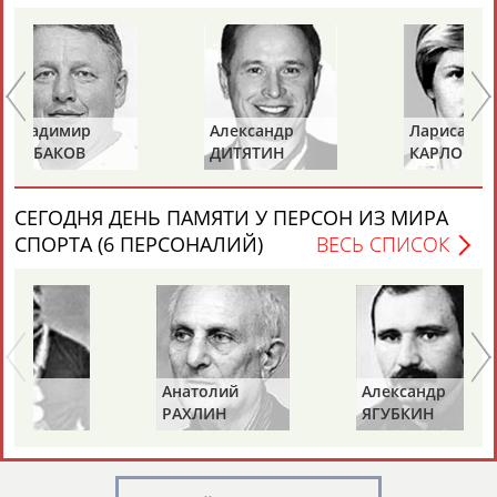
Александр
Лариса
Пе
ДИТЯТИН
КАРЛОВА
Т
Каримжан
Аделя
Андрей
Герман
АБДРАХМАНОВ
АБДРАХМАНОВА
АБДУВАЛИЕВ
АБДУЛАЕВ
СЕГОДНЯ ДЕНЬ ПАМЯТИ У ПЕРСОН ИЗ МИРА
СПОРТА (6 ПЕРСОНАЛИЙ)
ВЕСЬ СПИСОК
Рамазан
Тагир
Камиль
Загалав
АБДУЛАЕВ
АБДУЛАЕВ
АБДУЛАЗИЗОВ
АБДУЛБЕКОВ
Альгирдас
Иван
Бо
ЛАУРИТЕНАС
ОГАНОВ
Ц
Камалудин
Абдула
Магомед
Назир
АБДУЛДАУДОВ
АБДУЛЖАЛИЛОВ
АБДУЛКАГИРОВ
АБДУЛЛАЕВ