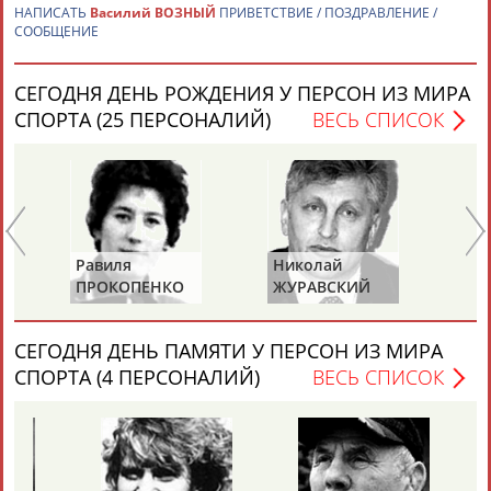
НАПИСАТЬ
Василий ВОЗНЫЙ
ПРИВЕТСТВИЕ / ПОЗДРАВЛЕНИЕ /
СООБЩЕНИЕ
СЕГОДНЯ ДЕНЬ РОЖДЕНИЯ У ПЕРСОН ИЗ МИРА
Вопросы сотрудничества и совместной деятельности
inform@infosport.ru
СПОРТА (25 ПЕРСОНАЛИЙ)
ВЕСЬ СПИСОК
Адресов в новостной рассылке: 996
Подпишись
©
Стадион, 1998-2026
Разработка и поддержка ООО НАИТ «Стадион»
Равиля
Николай
Ю
ПРОКОПЕНКО
ЖУРАВСКИЙ
Х
(САЛИМОВА)
СЕГОДНЯ ДЕНЬ ПАМЯТИ У ПЕРСОН ИЗ МИРА
СПОРТА (4 ПЕРСОНАЛИЙ)
ВЕСЬ СПИСОК