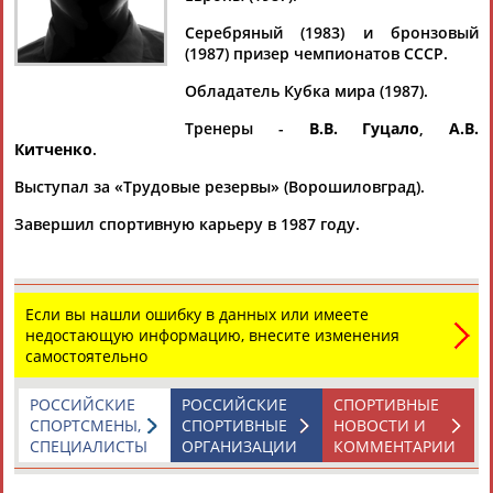
ВОЗНЫЙ
Серебряный (1983) и бронзовый
(1987) призер чемпионатов СССР.
Ваш запрос: "Василий ВОЗНЫЙ"
Обладатель Кубка мира (1987).
Документы 1-1 из 1 найденных уникальных документов
Тренеры -
В.В. Гуцало
,
А.В.
Китченко
.
От Сахалина до Калининграда: география проектов "Ты в
игре" расширяется с каждым годом
Выступал за «Трудовые резервы» (Ворошиловград).
...годом увеличивается", – отметил автор проекта
Василий
Завершил спортивную карьеру в 1987 году.
Возный
. По его словам, в зимнее время посещаемость...
(Проект:
Информационное агентство СТАДИОН
)
22.01.2025
Если вы нашли ошибку в данных или имеете
недостающую информацию, внесите изменения
самостоятельно
ТАБЛО АКТИВНОСТИ
РОССИЙСКИЕ
РОССИЙСКИЕ
СПОРТИВНЫЕ
СПОРТСМЕНЫ,
СПОРТИВНЫЕ
НОВОСТИ И
СПЕЦИАЛИСТЫ
ОРГАНИЗАЦИИ
КОММЕНТАРИИ
ЦЕЛИ ПРОЕКТА
КОНТАКТЫ
НАШИ КНОПКИ
РЕКЛАМА