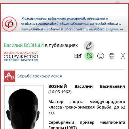
Василий ВОЗНЫЙ
в публикациях
8 августа 2026 года,
06:48
СПОРТСМЕНЫ, ТРЕНЕРЫ И СПЕЦИАЛИСТЫ
ВОЗНЫЙ Василий Васильевич
1
персона
Расширенный поиск
Найдено:
(16.05.1962).
Борьба греко-римская
Мастер спорта международного
класса (греко-римская борьба, до 62
кг).
Серебряный призер чемпионата
Василий
Европы (1987).