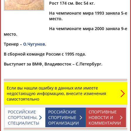
Рост 174 см. Вес 54 кг.
На чемпионате мира 1993 заняла 5-е
место.
Дмитрий
Тамилла
Рамазан
Ростом
На чемпионате мира 2000 заняла 9-е
АБАРЕНОВ
АБАСОВА
АБАЧАРАЕВ
АБАШИДЗЕ
место.
Тренер –
О.Чугунов
.
В сборной команде России с 1995 года.
Флюра
Татьяна
Акжана
Артур
Выступает за ВМФ, Владивосток – С.Петербург.
АББАТЕ-
АББЯСОВА
АБДИКАРИМОВА
АБДРАХМАНОВ
БУЛАТОВА
Если вы нашли ошибку в данных или имеете
недостающую информацию, внесите изменения
самостоятельно
РОССИЙСКИЕ
РОССИЙСКИЕ
СПОРТИВНЫЕ
СПОРТСМЕНЫ,
СПОРТИВНЫЕ
НОВОСТИ И
СПЕЦИАЛИСТЫ
ОРГАНИЗАЦИИ
КОММЕНТАРИИ