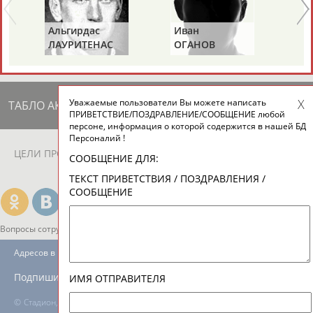
ЕЩЁ ПЕРСОНЫ
Альгирдас
Иван
Бо
ЛАУРИТЕНАС
ОГАНОВ
Ц
24 персон из 13181
Уважаемые пользователи Вы можете написать
ТАБЛО АКТИВНОСТИ
ПРИВЕТСТВИЕ/ПОЗДРАВЛЕНИЕ/СООБЩЕНИЕ любой
персоне, информация о которой содержится в нашей БД
Персоналий !
ЦЕЛИ ПРОЕКТА
КОНТАКТЫ
НАШИ КНОПКИ
РЕКЛАМА
СООБЩЕНИЕ ДЛЯ:
ТЕКСТ ПРИВЕТСТВИЯ / ПОЗДРАВЛЕНИЯ /
СООБЩЕНИЕ
Вопросы сотрудничества и совместной деятельности
inform@infosport.ru
Адресов в новостной рассылке: 996
Подпишись
ИМЯ ОТПРАВИТЕЛЯ
©
Стадион, 1998-2026