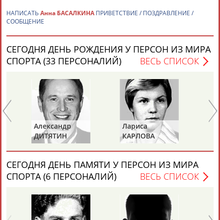
НАПИСАТЬ
Анна БАСАЛКИНА
ПРИВЕТСТВИЕ / ПОЗДРАВЛЕНИЕ /
СООБЩЕНИЕ
СЕГОДНЯ ДЕНЬ РОЖДЕНИЯ У ПЕРСОН ИЗ МИРА
СПОРТА (33 ПЕРСОНАЛИЙ)
ВЕСЬ СПИСОК
Каримжан
Аделя
Андрей
Герман
АБДРАХМАНОВ
АБДРАХМАНОВА
АБДУВАЛИЕВ
АБДУЛАЕВ
Александр
Лариса
Пе
Рамазан
Тагир
Камиль
Загалав
ДИТЯТИН
КАРЛОВА
Т
АБДУЛАЕВ
АБДУЛАЕВ
АБДУЛАЗИЗОВ
АБДУЛБЕКОВ
СЕГОДНЯ ДЕНЬ ПАМЯТИ У ПЕРСОН ИЗ МИРА
СПОРТА (6 ПЕРСОНАЛИЙ)
ВЕСЬ СПИСОК
Камалудин
Абдула
Магомед
Назир
АБДУЛДАУДОВ
АБДУЛЖАЛИЛОВ
АБДУЛКАГИРОВ
АБДУЛЛАЕВ