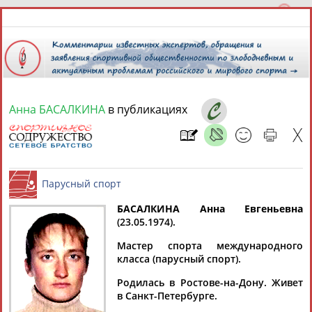
Анна БАСАЛКИНА
в публикациях
7 августа 2026 года,
12:10
СПОРТСМЕНЫ, ТРЕНЕРЫ И СПЕЦИАЛИСТЫ
13181
персон
Расширенный поиск
Найдено:
БАСАЛКИНА Анна Евгеньевна
(23.05.1974).
Парусный спорт
Мастер спорта международного
класса (парусный спорт).
Родилась в Ростове-на-Дону. Живет
Аслаудин
Елена
Мария
Юлия
в Санкт-Петербурге.
АБАЕВ
АБАИМОВА
АБАКУМОВА
АБАЛАКИНА